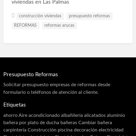
viviendas en Las Palmas
construcción viviendas
presupuesto reformas
REFORMAS
reformas arucas
Presupuesto Reformas
Solicitar
presupuesto
empresas de reformas desde
formulario o teléfonos de atención al cliente.
Etiquetas
ahorro
Aire acondicionado
albañilería
alicatados
aluminio
bañera por plato de ducha
bañeras
Cambiar bañera
carpintería
Construcción piscina
decoración
electricidad