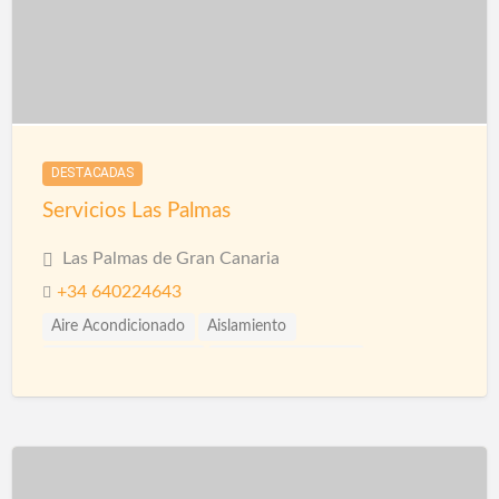
Rehabilitación de Viviendas
Restauración
Revestimiento de Fachadas
DESTACADAS
Servicios Las Palmas
Las Palmas de Gran Canaria
+34 640224643
Aire Acondicionado
Aislamiento
Aislamiento Acústico
Aislamiento Térmico
Albañilería
Armarios
Collarines Intumescentes
Construcción Piscinas
Corcho proyectado
Electricidad
Electricistas
Fontanería
Fontaneros
Impermeabilizaciones
Microcemento