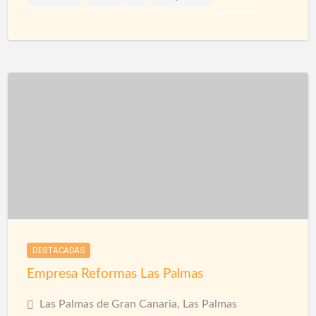
Impermeabilización
Papel Decorativo
Pintores
Pintura
Pladur
Reformas
Reformas Baños
Reformas Fachadas
Reformas Integrales
Reformas Locales
Rehabilitación
Revestimientos
DESTACADAS
Empresa Reformas Las Palmas
Las Palmas de Gran Canaria, Las Palmas