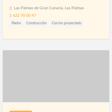
Las Palmas de Gran Canaria, Las Palmas
622 70 00 47
Pladur
Construcción
Corcho proyectado
Materiales
Microcemento
Pintores
Proyección de Mortero Ignífugo
Reformas
Revestimientos
Techos
Yesistas