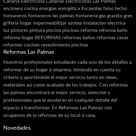
Canaria Electricista Canarias Electricistas Las Palmas
encimera cocina
energias
energética
Escayolas
falso techo
Barandillas
fontaneros
fontaneros las palmas
fontanería
gas
granito
gres
Cerramiento Acero Inoxidable
grifería
hogar
impermeabilizar azotea
instalacion electrica
luz
pintores
pintura
piscina
piscinas
reforma
reforma baño
Carpintería de Aluminio
reforma hogar
REFORMAS
reformas baños
reformas casas
Cancelas
reformas cocinas
revestimiento piscinas
Carpintería PVC
Reformas Las Palmas
Láminas PVC Interior y Exterior
Nuestros profesionales estudiarán cada uno de los detalles a
reformar de su hogar ó empresa, teniendo en cuenta su
Cerramientos
criterio y aportándole el mejor servicio tanto en ideas,
Moldes
materiales así como acabado de los trabajos. Con reformas
las palmas encontrará el mejor servicio, atención y
Puertas Aluminio
profesionales que le ayudarán en cualquier detalle del
Carpintería de Madera
espacio a transformar. En Reformas Las Palmas nos
ocupamos de la reformas de su local ó casa.
Carpintería Metálica
Contraventanas
Novedades