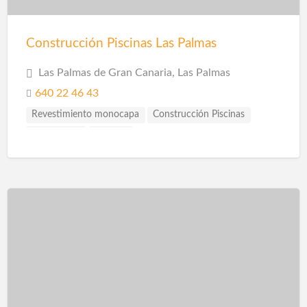
Construcción Piscinas Las Palmas
Las Palmas de Gran Canaria, Las Palmas
640 22 46 43
Revestimiento monocapa
Construcción Piscinas
Decoración
Piscinas
Proyección de Mortero Ignífugo
Reformas
Rehabilitación
Revestimientos
Saunas
Spas