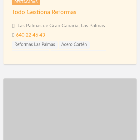
DESTACADAS
Todo Gestiona Reformas
Las Palmas de Gran Canaria, Las Palmas
640 22 46 43
Reformas Las Palmas
Acero Cortén
Acero Inoxidable
Bandejas Acero Inoxidable
Barandillas
Barnices
Carpinterias
Cerámicas
Cerramiento Acero Inoxidable
Cerramientos
Corcho Proyectado impermeabilización
Decoración de Espacios
Diseño de interiores
Encimeras
Fontanería
Fontaneros
Impermeabilización
Impermeabilizaciones
Instalaciones de Fontanería
Instalaciones de Iluminación
Instalaciones Eléctricas
Jardinería
Limpieza
Mamparas
Materiales