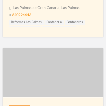
Las Palmas de Gran Canaria, Las Palmas
640224643
Reformas Las Palmas
Fontanería
Fontaneros
Impermeabilización
Impermeabilizaciones
Instalaciones de Fontanería
Paisajismo
Parquet
Pavimentos
Pintura
Pladur
Tarimas