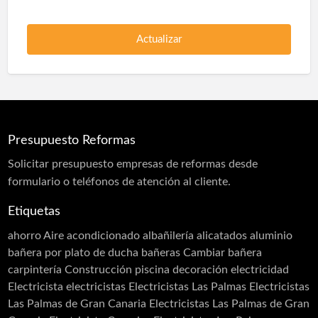
Corcho proyectado
Pladur
Poliuretano Autonivelante
Protección en túneles
Protección Pasiva Contra Incendios
Proyección de Mortero Ignífugo
Presupuesto Reformas
Puertas acústicas
Solicitar
presupuesto
empresas de reformas desde
Revestimiento monocapa
formulario o teléfonos de atención al cliente.
Sectorizaciones
Etiquetas
Tierras florentinas
ahorro
Aire acondicionado
albañilería
alicatados
aluminio
Carpinterias
bañera por plato de ducha
bañeras
Cambiar bañera
carpintería
Construcción piscina
decoración
electricidad
Acero Inoxidable
Electricista
electricistas
Electricistas Las Palmas
Electricistas
Acero Cortén
Las Palmas de Gran Canaria
Electricistas Las Palmas de Gran
Bandejas Acero Inoxidable