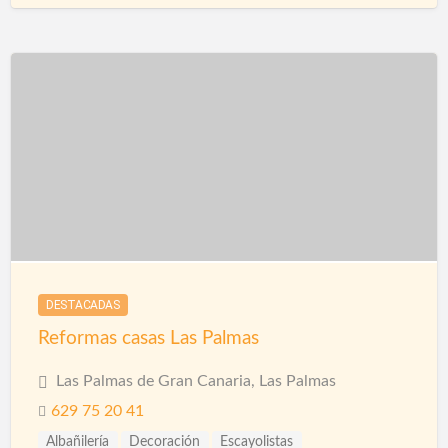
Ingenieros
Instalaciones
Instalaciones de Saneamiento
Piscinas
Reformas
DESTACADAS
Reformas casas Las Palmas
Las Palmas de Gran Canaria, Las Palmas
629 75 20 41
Albañilería
Decoración
Escayolistas