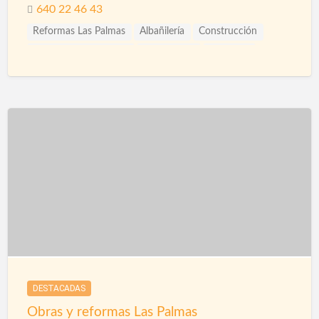
640 22 46 43
Reformas Las Palmas
Albañilería
Construcción
Construcción Piscinas
Escayolistas
Fachadas
Ingenieros
Pintura Decorativa
Pintura Impermeabilizante
Pinturas Intumescentes
Pinturas Plásticas Interior y Exterior
Pladur
Reformas
Reformas Baños
Reformas Cocinas
Reformas Fachadas
Reformas Integrales
Reformas Locales
Reformas Oficinas
Rehabilitación
DESTACADAS
Obras y reformas Las Palmas