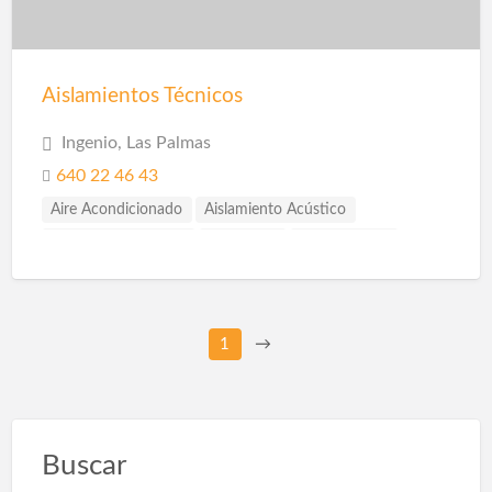
Aislamientos Técnicos
Ingenio, Las Palmas
640 22 46 43
Aire Acondicionado
Aislamiento Acústico
Aislamiento Térmico
Albañilería
Construcción
Escayolistas
Fachadas
Ingenieros
Pladur
Reformas
1
→
Buscar