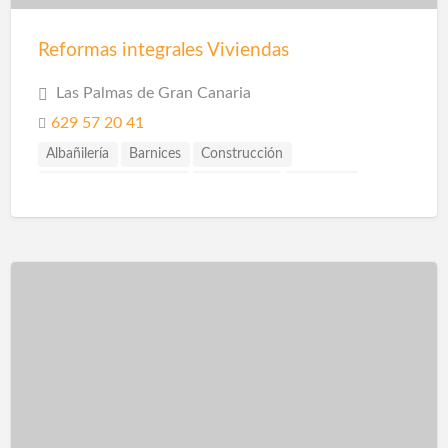
Reformas integrales Viviendas
Las Palmas de Gran Canaria
629 57 20 41
Albañilería
Barnices
Construcción
Construcción Piscinas
Escayolistas
Fachadas
Instalaciones
Instalaciones de Saneamiento
Parquet
Pavimentos
Pintores
Pintura
Pintura Decorativa
Piscinas
Pladur
Reformas
Reformas Baños
Reformas Cocinas
Reformas Comercios
Tarimas