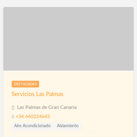
Pinturas Plásticas Interior y Exterior
Piscinas
Reformas
DESTACADAS
Servicios Las Palmas
Las Palmas de Gran Canaria
+34 640224643
Aire Acondicionado
Aislamiento
Aislamiento Acústico
Aislamiento Térmico