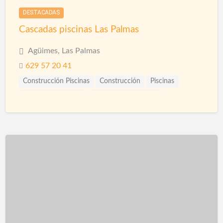
DESTACADAS
Cascadas piscinas Las Palmas
Agüimes, Las Palmas
629 57 20 41
Construcción Piscinas
Construcción
Piscinas
Reformas Fachadas
Reformas Las Palmas
Reformas Locales
Rehabilitación
Rehabilitación de Cubiertas
Rehabilitación de Edificios
Rehabilitación de Fachadas
Rehabilitación de Terrazas
Rehabilitación de Viviendas
Restauración
Revestimiento de Fachadas
Revestimientos
Saunas
Spas