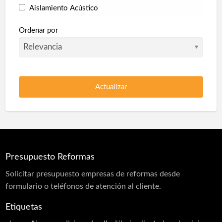
Aislamiento Acústico
Aislamiento Térmico
Ordenar por
Collarines Intumescentes
Corcho proyectado
Pladur
Poliuretano Autonivelante
Protección en túneles
Protección Pasiva Contra Incendios
Proyección de Mortero Ignífugo
Presupuesto Reformas
Puertas acústicas
Solicitar
presupuesto
empresas de reformas desde
Revestimiento monocapa
formulario o teléfonos de atención al cliente.
Sectorizaciones
Etiquetas
Tierras florentinas