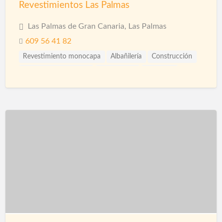
Revestimientos Las Palmas
Las Palmas de Gran Canaria, Las Palmas
609 56 41 82
Revestimiento monocapa
Albañilería
Construcción
Construcción Piscinas
Escayolistas
Fachadas
Ingenieros
Instalaciones
Instalaciones de Saneamiento
Piscinas
Reformas