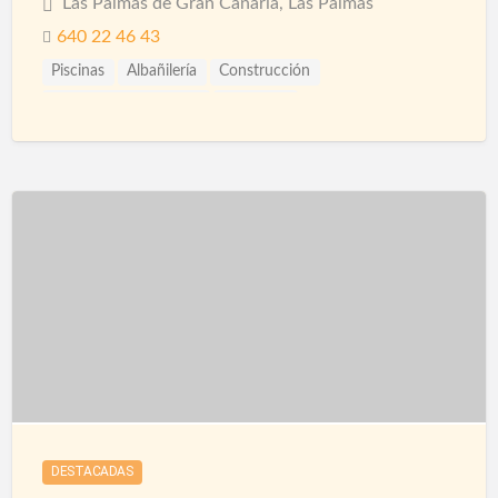
Las Palmas de Gran Canaria, Las Palmas
640 22 46 43
Piscinas
Albañilería
Construcción
Construcción Piscinas
Reformas
Reformas Integrales
Saunas
Spas
DESTACADAS