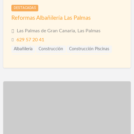
DESTACADAS
Reformas Albañilería Las Palmas
Las Palmas de Gran Canaria, Las Palmas
629 57 20 41
Albañilería
Construcción
Construcción Piscinas
Reformas
Reformas Baños
Reformas Cocinas
Reformas Las Palmas
Reformas Locales