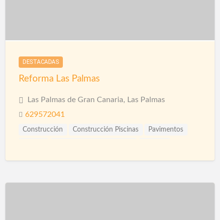
DESTACADAS
Reforma Las Palmas
Las Palmas de Gran Canaria, Las Palmas
629572041
Construcción
Construcción Piscinas
Pavimentos
Pintura
Pintura Impermeabilizante
Piscinas
Reformas