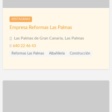
DESTACADAS
Empresa Reformas Las Palmas
Las Palmas de Gran Canaria, Las Palmas
640 22 46 43
Reformas Las Palmas
Albañilería
Construcción
Construcción Piscinas
Escayolistas
Fachadas
Ingenieros
Pintura Decorativa
Pintura Impermeabilizante
Pinturas Intumescentes
Pinturas Plásticas Interior y Exterior
Pladur
Reformas
Reformas Baños
Reformas Cocinas
Reformas Fachadas
Reformas Integrales
Reformas Locales
Reformas Oficinas
Rehabilitación