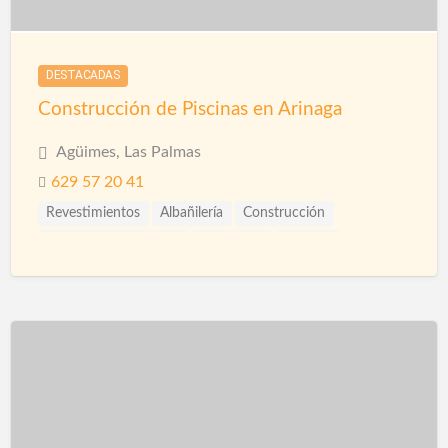
DESTACADAS
Construcción de Piscinas en Arinaga
Agüimes, Las Palmas
629 57 20 41
Revestimientos
Albañilería
Construcción
Construcción Piscinas
Ingenieros
Piscinas
Reformas
Rehabilitación
Saunas
Spas