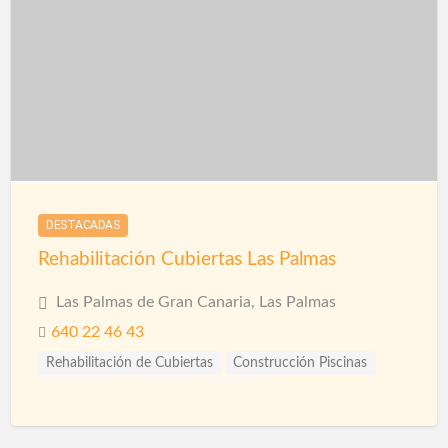
Puertas automáticas
Pulidores
Reformas
Reformas Comercios
Reformas Fachadas
Reformas Integrales
Reformas Oficinas
Rehabilitación
Rehabilitación de Cubiertas
DESTACADAS
Rehabilitación Cubiertas Las Palmas
Las Palmas de Gran Canaria, Las Palmas
640 22 46 43
Rehabilitación de Cubiertas
Construcción Piscinas
Fontaneros
Pintores
Pintura
Pintura Impermeabilizante