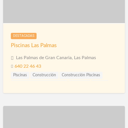
DESTACADAS
Piscinas Las Palmas
Las Palmas de Gran Canaria, Las Palmas
640 22 46 43
Piscinas
Construcción
Construcción Piscinas
Instalaciones de Saneamiento
Reformas
Saunas
Spas