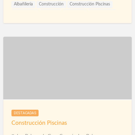
Albañilería
Construcción
Construcción Piscinas
Escayolistas
Fachadas
Ingenieros
Instalaciones
Limpieza
Piscinas
Reformas
Saunas
Spas
DESTACADAS
Construcción Piscinas