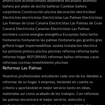
ahorro
Aire acondicionado
albañilería
alicatados
aluminio
Carpinterias
bañera por plato de ducha
bañeras
Cambiar bañera
carpintería
Construcción piscina
decoración
electricidad
Acero Inoxidable
Electricista
electricistas
Electricistas Las Palmas
Electricistas
Acero Cortén
Las Palmas de Gran Canaria
Electricistas Las Palmas de Gran
Bandejas Acero Inoxidable
Canaria Electricista Canarias Electricistas Las Palmas
encimera cocina
energias
energética
Escayolas
falso techo
Barandillas
fontaneros
fontaneros las palmas
fontanería
gas
granito
gres
Cerramiento Acero Inoxidable
grifería
hogar
impermeabilizar azotea
instalacion electrica
luz
pintores
pintura
piscina
piscinas
reforma
reforma baño
Carpintería de Aluminio
reforma hogar
REFORMAS
reformas baños
reformas casas
Cancelas
reformas cocinas
revestimiento piscinas
Carpintería PVC
Reformas Las Palmas
Láminas PVC Interior y Exterior
Nuestros profesionales estudiarán cada uno de los detalles a
reformar de su hogar ó empresa, teniendo en cuenta su
Cerramientos
criterio y aportándole el mejor servicio tanto en ideas,
Moldes
materiales así como acabado de los trabajos. Con reformas
las palmas encontrará el mejor servicio, atención y
Puertas Aluminio