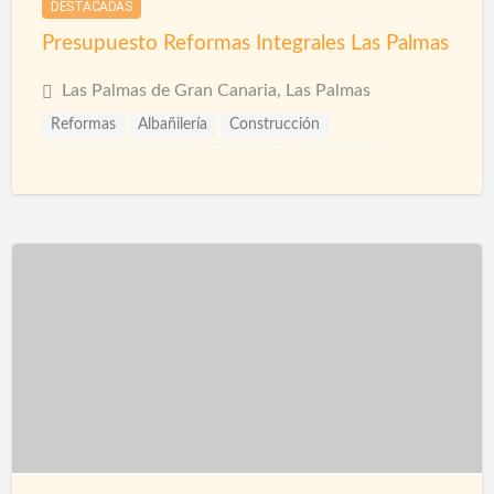
DESTACADAS
Presupuesto Reformas Integrales Las Palmas
Las Palmas de Gran Canaria, Las Palmas
Reformas
Albañilería
Construcción
Construcción Piscinas
Parquet
Pavimentos
Pintores
Pintura Impermeabilizante
Piscinas
Reformas Baños
Reformas Cocinas
Reformas Comercios
Reformas Fachadas
Reformas Integrales
Reformas Las Palmas
Reformas Locales
Reformas Oficinas
Rehabilitación
Rehabilitación de Cubiertas
Rehabilitación de Edificios
Rehabilitación de Fachadas
Rehabilitación de Terrazas
Rehabilitación de Viviendas
Restauración
Revestimiento de Fachadas
Revestimientos
Tarimas