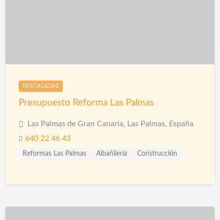
DESTACADAS
Presupuesto Reforma Las Palmas
Las Palmas de Gran Canaria, Las Palmas, España
640 22 46 43
Reformas Las Palmas
Albañilería
Construcción
Construcción Piscinas
Escayolistas
Fachadas
Fontanería
Fontaneros
Impermeabilizaciones
Ingenieros
Instalaciones
Instalaciones de Fontanería
Limpieza
Piscinas
Proveedores