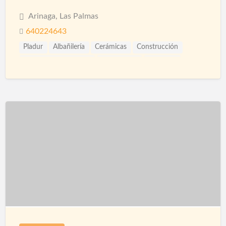
Arinaga, Las Palmas
640224643
Pladur
Albañilería
Cerámicas
Construcción
Construcción Piscinas
Escayolistas
Fachadas
Ingenieros
Instalaciones
Piscinas
Proyección de Mortero Ignífugo
Pulidores
Reformas
Reformas Baños
Reformas Cocinas
Reformas Fachadas
Reformas Integrales
Saunas
Spas