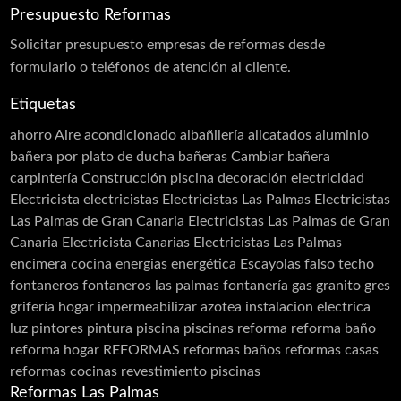
Presupuesto Reformas
Puertas acústicas
Solicitar
presupuesto
empresas de reformas desde
Revestimiento monocapa
formulario o teléfonos de atención al cliente.
Sectorizaciones
Etiquetas
Tierras florentinas
ahorro
Aire acondicionado
albañilería
alicatados
aluminio
Carpinterias
bañera por plato de ducha
bañeras
Cambiar bañera
carpintería
Construcción piscina
decoración
electricidad
Acero Inoxidable
Electricista
electricistas
Electricistas Las Palmas
Electricistas
Acero Cortén
Las Palmas de Gran Canaria
Electricistas Las Palmas de Gran
Bandejas Acero Inoxidable
Canaria Electricista Canarias Electricistas Las Palmas
encimera cocina
energias
energética
Escayolas
falso techo
Barandillas
fontaneros
fontaneros las palmas
fontanería
gas
granito
gres
Cerramiento Acero Inoxidable
grifería
hogar
impermeabilizar azotea
instalacion electrica
luz
pintores
pintura
piscina
piscinas
reforma
reforma baño
Carpintería de Aluminio
reforma hogar
REFORMAS
reformas baños
reformas casas
Cancelas
reformas cocinas
revestimiento piscinas
Carpintería PVC
Reformas Las Palmas