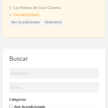
Las Palmas de Gran Canaria
+34 640224643
Aire Acondicionado
Aislamiento
Aislamiento Acústico
Aislamiento Térmico
Albañilería
Armarios
Collarines Intumescentes
Construcción Piscinas
Corcho proyectado
Electricidad
Electricistas
Fontanería
Fontaneros
Impermeabilizaciones
Microcemento
Buscar
Muebles a Medida
Paisajismo
Parquet
Pavimentos
Pintores
Pintura
Pintura Decorativa
Piscinas
Pladur
Poliuretano Autonivelante
Protección en túneles
Protección Pasiva Contra Incendios
Proyección de Mortero Ignífugo
Puertas automáticas
Categorías
Pulidores
Reformas
Reformas Baños
Aire Acondicionado