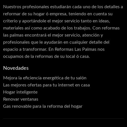
Láminas PVC Interior y Exterior
Nuestros profesionales estudiarán cada uno de los detalles a
reformar de su hogar ó empresa, teniendo en cuenta su
Cerramientos
criterio y aportándole el mejor servicio tanto en ideas,
Moldes
materiales así como acabado de los trabajos. Con reformas
las palmas encontrará el mejor servicio, atención y
Puertas Aluminio
profesionales que le ayudarán en cualquier detalle del
Carpintería de Madera
espacio a transformar. En Reformas Las Palmas nos
ocupamos de la reformas de su local ó casa.
Carpintería Metálica
Contraventanas
Novedades
Corte de Vidrios
Mejora la eficiencia energética de tu salón
Las mejores ofertas para tu internet en casa
Cortinas
Hogar inteligente
Cristalería
Renovar ventanas
Escaleras
Gas renovable para la reforma del hogar
Estructuras Metálicas
Frentes de Armarios