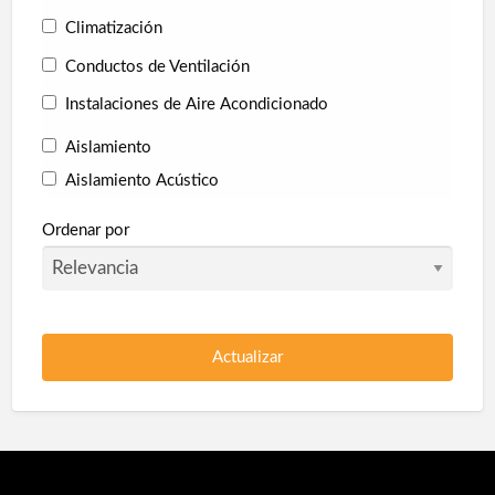
Reformas Cocinas
Reformas Las Palmas
Climatización
Reformas Locales
Rehabilitación
Restauración
Conductos de Ventilación
Revestimiento de Fachadas
Revestimientos
Instalaciones de Aire Acondicionado
Aislamiento
Aislamiento Acústico
Aislamiento Térmico
Ordenar por
Collarines Intumescentes
Corcho proyectado
Pladur
Poliuretano Autonivelante
Protección en túneles
Protección Pasiva Contra Incendios
Proyección de Mortero Ignífugo