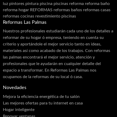
luz
pintores
pintura
piscina
piscinas
reforma
reforma baño
Carpintería de Aluminio
reforma hogar
REFORMAS
reformas baños
reformas casas
Cancelas
reformas cocinas
revestimiento piscinas
Carpintería PVC
Reformas Las Palmas
Láminas PVC Interior y Exterior
Nuestros profesionales estudiarán cada uno de los detalles a
reformar de su hogar ó empresa, teniendo en cuenta su
Cerramientos
criterio y aportándole el mejor servicio tanto en ideas,
Moldes
materiales así como acabado de los trabajos. Con reformas
las palmas encontrará el mejor servicio, atención y
Puertas Aluminio
profesionales que le ayudarán en cualquier detalle del
Carpintería de Madera
espacio a transformar. En Reformas Las Palmas nos
ocupamos de la reformas de su local ó casa.
Carpintería Metálica
Contraventanas
Novedades
Corte de Vidrios
Mejora la eficiencia energética de tu salón
Las mejores ofertas para tu internet en casa
Cortinas
Hogar inteligente
Cristalería
Renovar ventanas