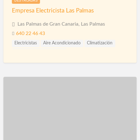
DESTACADAS
Empresa Electricista Las Palmas
Las Palmas de Gran Canaria, Las Palmas
640 22 46 43
Electricistas
Aire Acondicionado
Climatización
Conductos de Ventilación
Instalaciones de Aire Acondicionado
Paneles Solares