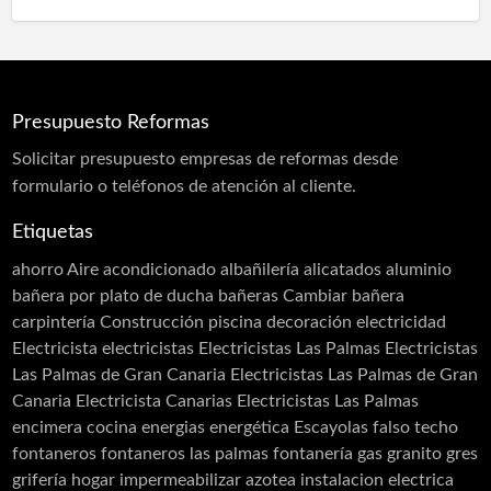
Protección en túneles
Protección Pasiva Contra Incendios
Proyección de Mortero Ignífugo
Presupuesto Reformas
Puertas acústicas
Solicitar
presupuesto
empresas de reformas desde
Revestimiento monocapa
formulario o teléfonos de atención al cliente.
Sectorizaciones
Etiquetas
Tierras florentinas
ahorro
Aire acondicionado
albañilería
alicatados
aluminio
Carpinterias
bañera por plato de ducha
bañeras
Cambiar bañera
carpintería
Construcción piscina
decoración
electricidad
Acero Inoxidable
Electricista
electricistas
Electricistas Las Palmas
Electricistas
Acero Cortén
Las Palmas de Gran Canaria
Electricistas Las Palmas de Gran
Bandejas Acero Inoxidable
Canaria Electricista Canarias Electricistas Las Palmas
encimera cocina
energias
energética
Escayolas
falso techo
Barandillas
fontaneros
fontaneros las palmas
fontanería
gas
granito
gres
Cerramiento Acero Inoxidable
grifería
hogar
impermeabilizar azotea
instalacion electrica