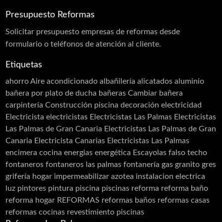
Proyección de Mortero Ignífugo
Presupuesto Reformas
Puertas acústicas
Solicitar
presupuesto
empresas de reformas desde
Revestimiento monocapa
formulario o teléfonos de atención al cliente.
Sectorizaciones
Etiquetas
Tierras florentinas
ahorro
Aire acondicionado
albañilería
alicatados
aluminio
Carpinterias
bañera por plato de ducha
bañeras
Cambiar bañera
carpintería
Construcción piscina
decoración
electricidad
Acero Inoxidable
Electricista
electricistas
Electricistas Las Palmas
Electricistas
Acero Cortén
Las Palmas de Gran Canaria
Electricistas Las Palmas de Gran
Bandejas Acero Inoxidable
Canaria Electricista Canarias Electricistas Las Palmas
encimera cocina
energias
energética
Escayolas
falso techo
Barandillas
fontaneros
fontaneros las palmas
fontanería
gas
granito
gres
Cerramiento Acero Inoxidable
grifería
hogar
impermeabilizar azotea
instalacion electrica
luz
pintores
pintura
piscina
piscinas
reforma
reforma baño
Carpintería de Aluminio
reforma hogar
REFORMAS
reformas baños
reformas casas
Cancelas
reformas cocinas
revestimiento piscinas