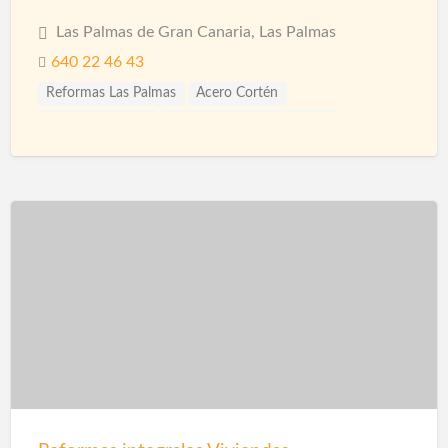
Las Palmas de Gran Canaria, Las Palmas
640 22 46 43
Reformas Las Palmas
Acero Cortén
Acero Inoxidable
Bandejas Acero Inoxidable
Barandillas
Barnices
Carpinterias
Cerámicas
Cerramiento Acero Inoxidable
Cerramientos
Corcho Proyectado impermeabilización
Decoración de Espacios
Diseño de interiores
Encimeras
Fontanería
Fontaneros
Impermeabilización
Impermeabilizaciones
Instalaciones de Fontanería
Instalaciones de Iluminación
Instalaciones Eléctricas
Jardinería
Limpieza
Mamparas
Materiales
Microcemento
Mosquiteras
Paisajismo
Papel Decorativo
Parquet
Pavimentos
Pérgolas