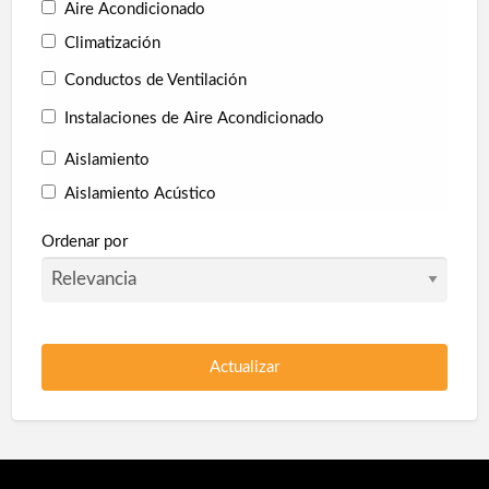
Aire Acondicionado
Techos
Telas Asfálticas
Trabajos Verticales
Climatización
Yesistas
Conductos de Ventilación
Instalaciones de Aire Acondicionado
Aislamiento
Aislamiento Acústico
Aislamiento Térmico
Ordenar por
Collarines Intumescentes
Corcho proyectado
Pladur
Poliuretano Autonivelante
Protección en túneles
Protección Pasiva Contra Incendios