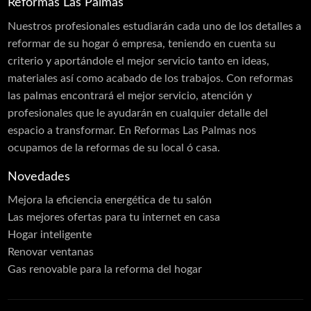
Carpintería PVC
Reformas Las Palmas
Láminas PVC Interior y Exterior
Nuestros profesionales estudiarán cada uno de los detalles a
reformar de su hogar ó empresa, teniendo en cuenta su
Cerramientos
criterio y aportándole el mejor servicio tanto en ideas,
Moldes
materiales así como acabado de los trabajos. Con reformas
las palmas encontrará el mejor servicio, atención y
Puertas Aluminio
profesionales que le ayudarán en cualquier detalle del
Carpintería de Madera
espacio a transformar. En Reformas Las Palmas nos
ocupamos de la reformas de su local ó casa.
Carpintería Metálica
Contraventanas
Novedades
Corte de Vidrios
Mejora la eficiencia energética de tu salón
Las mejores ofertas para tu internet en casa
Cortinas
Hogar inteligente
Cristalería
Renovar ventanas
Escaleras
Gas renovable para la reforma del hogar
Estructuras Metálicas