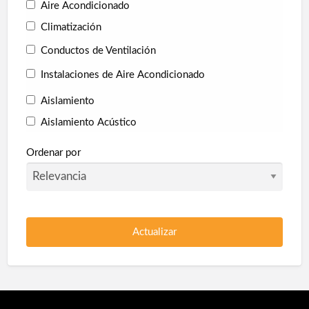
Aire Acondicionado
Techos
Telas Asfálticas
Trabajos Verticales
Climatización
Yesistas
Conductos de Ventilación
Instalaciones de Aire Acondicionado
Aislamiento
Aislamiento Acústico
Aislamiento Térmico
Ordenar por
Collarines Intumescentes
Corcho proyectado
Pladur
Poliuretano Autonivelante
Protección en túneles
Protección Pasiva Contra Incendios