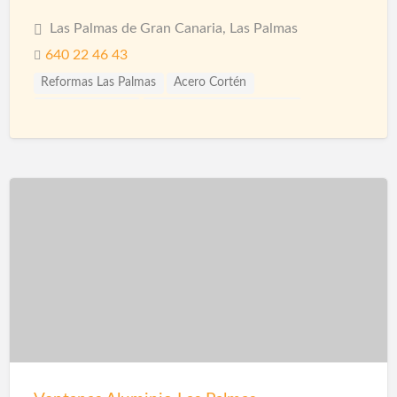
Las Palmas de Gran Canaria, Las Palmas
640 22 46 43
Reformas Las Palmas
Acero Cortén
Acero Inoxidable
Bandejas Acero Inoxidable
Barandillas
Barnices
Carpinterias
Cerámicas
Cerramiento Acero Inoxidable
Cerramientos
Corcho Proyectado impermeabilización
Decoración de Espacios
Diseño de interiores
Encimeras
Fontanería
Fontaneros
Impermeabilización
Impermeabilizaciones
Instalaciones de Fontanería
Instalaciones de Iluminación
Instalaciones Eléctricas
Jardinería
Limpieza
Mamparas
Materiales
Microcemento
Mosquiteras
Paisajismo
Papel Decorativo
Parquet
Pavimentos
Pérgolas