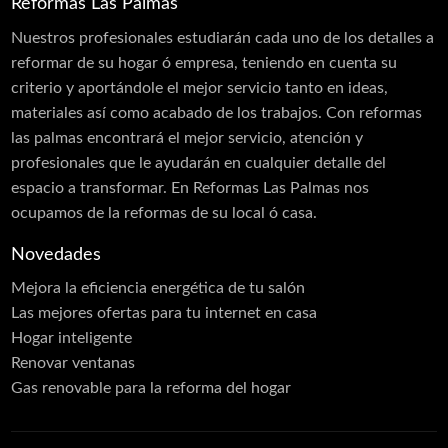
Carpintería PVC
Reformas Las Palmas
Láminas PVC Interior y Exterior
Nuestros profesionales estudiarán cada uno de los detalles a
reformar de su hogar ó empresa, teniendo en cuenta su
Cerramientos
criterio y aportándole el mejor servicio tanto en ideas,
Moldes
materiales así como acabado de los trabajos. Con reformas
las palmas encontrará el mejor servicio, atención y
Puertas Aluminio
profesionales que le ayudarán en cualquier detalle del
Carpintería de Madera
espacio a transformar. En Reformas Las Palmas nos
ocupamos de la reformas de su local ó casa.
Carpintería Metálica
Contraventanas
Novedades
Corte de Vidrios
Mejora la eficiencia energética de tu salón
Las mejores ofertas para tu internet en casa
Cortinas
Hogar inteligente
Cristalería
Renovar ventanas
Escaleras
Gas renovable para la reforma del hogar
Estructuras Metálicas