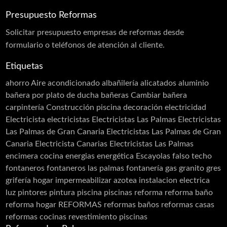
Proyección de Mortero Ignífugo
Presupuesto Reformas
Puertas acústicas
Solicitar
presupuesto
empresas de reformas desde
Revestimiento monocapa
formulario o teléfonos de atención al cliente.
Sectorizaciones
Etiquetas
Tierras florentinas
ahorro
Aire acondicionado
albañilería
alicatados
aluminio
Carpinterias
bañera por plato de ducha
bañeras
Cambiar bañera
carpintería
Construcción piscina
decoración
electricidad
Acero Inoxidable
Electricista
electricistas
Electricistas Las Palmas
Electricistas
Acero Cortén
Las Palmas de Gran Canaria
Electricistas Las Palmas de Gran
Bandejas Acero Inoxidable
Canaria Electricista Canarias Electricistas Las Palmas
encimera cocina
energias
energética
Escayolas
falso techo
Barandillas
fontaneros
fontaneros las palmas
fontanería
gas
granito
gres
Cerramiento Acero Inoxidable
grifería
hogar
impermeabilizar azotea
instalacion electrica
luz
pintores
pintura
piscina
piscinas
reforma
reforma baño
Carpintería de Aluminio
reforma hogar
REFORMAS
reformas baños
reformas casas
Cancelas
reformas cocinas
revestimiento piscinas