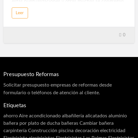
estas puntualizaciones y otras muchas se congregan
en el trabajo cotidiano de un fontanero donde el
Leer
analizar concretamente cada trabajo nos puede
ayudar a resolver más de un problema para el futuro.
En reformas las palmas tendremos en cuenta en todo
momento cada instalación cuidando los detalles al
0
máximo. Fontaneros Las PalmasInstalaciones de
Fontanería
Presupuesto Reformas
Solicitar
presupuesto
empresas de reformas desde
formulario o teléfonos de atención al cliente.
Etiquetas
ahorro
Aire acondicionado
albañilería
alicatados
aluminio
bañera por plato de ducha
bañeras
Cambiar bañera
carpintería
Construcción piscina
decoración
electricidad