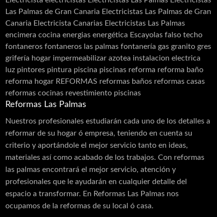
Electricista
electricistas
Electricistas Las Palmas
Electricistas
Las Palmas de Gran Canaria
Electricistas Las Palmas de Gran
Canaria Electricista Canarias Electricistas Las Palmas
encimera cocina
energias
energética
Escayolas
falso techo
fontaneros
fontaneros las palmas
fontanería
gas
granito
gres
grifería
hogar
impermeabilizar azotea
instalacion electrica
luz
pintores
pintura
piscina
piscinas
reforma
reforma baño
reforma hogar
REFORMAS
reformas baños
reformas casas
reformas cocinas
revestimiento piscinas
Reformas Las Palmas
Nuestros profesionales estudiarán cada uno de los detalles a
reformar de su hogar ó empresa, teniendo en cuenta su
criterio y aportándole el mejor servicio tanto en ideas,
materiales así como acabado de los trabajos. Con reformas
las palmas encontrará el mejor servicio, atención y
profesionales que le ayudarán en cualquier detalle del
espacio a transformar. En Reformas Las Palmas nos
ocupamos de la reformas de su local ó casa.