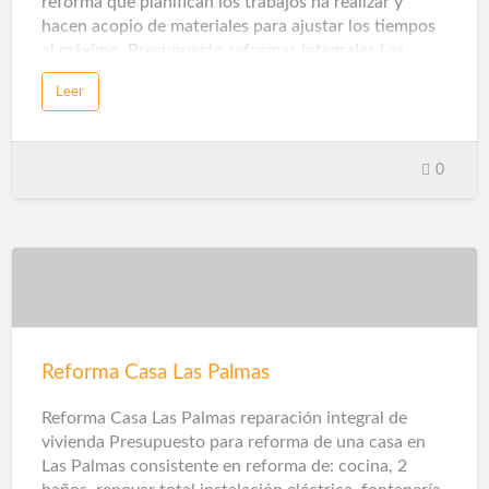
reforma que planifican los trabajos ha realizar y
hacen acopio de materiales para ajustar los tiempos
al máximo. Presupuesto reformas integrales Las
Palmas Empresa de Reformas Baratas Las Palmas
Leer
para realizar trabajos de obras y reformas integrales
en Gran Canaria de reforma en viviendas, tiendas,
apartamentos, chalets, edificios
comunitarios.Construcciones Reformas Las Palmas
0
Reforma Casa Las Palmas
Reforma Casa Las Palmas reparación integral de
vivienda Presupuesto para reforma de una casa en
Las Palmas consistente en reforma de: cocina, 2