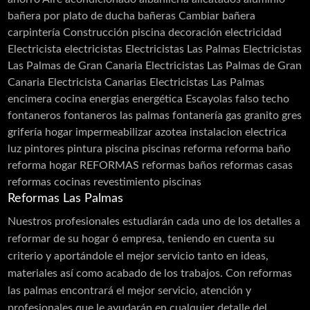
bañera por plato de ducha
bañeras
Cambiar bañera
carpintería
Construcción piscina
decoración
electricidad
Electricista
electricistas
Electricistas Las Palmas
Electricistas
Las Palmas de Gran Canaria
Electricistas Las Palmas de Gran
Canaria Electricista Canarias Electricistas Las Palmas
encimera cocina
energias
energética
Escayolas
falso techo
fontaneros
fontaneros las palmas
fontanería
gas
granito
gres
grifería
hogar
impermeabilizar azotea
instalacion electrica
luz
pintores
pintura
piscina
piscinas
reforma
reforma baño
reforma hogar
REFORMAS
reformas baños
reformas casas
reformas cocinas
revestimiento piscinas
Reformas Las Palmas
Nuestros profesionales estudiarán cada uno de los detalles a
reformar de su hogar ó empresa, teniendo en cuenta su
criterio y aportándole el mejor servicio tanto en ideas,
materiales así como acabado de los trabajos. Con reformas
las palmas encontrará el mejor servicio, atención y
profesionales que le ayudarán en cualquier detalle del