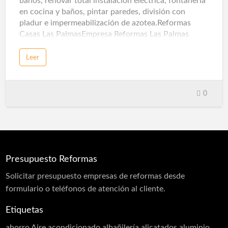
baños, renovar total instalación eléctrica, fontanería
en cocina y baños, pintar paredes, división con
pladur e impermeabilización de azotea.Reformas
Casas Las PalmasEmpresa Reformas Las Palmas
Leer
0
Presupuesto Reformas
Solicitar
presupuesto
empresas de reformas desde
formulario o teléfonos de atención al cliente.
Etiquetas
ahorro
Aire acondicionado
albañilería
alicatados
aluminio