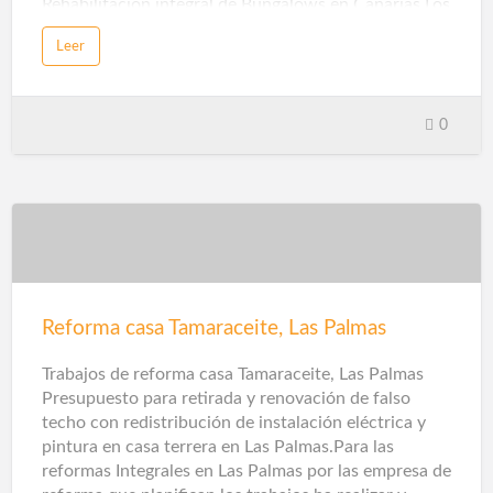
Rehabilitación integral de Bungalows en Canarias Los
Bungalows son un espacios ideales para las
Leer
vacaciones. Son cómodos y funcionales y en su
planteamiento predomina el minimalismo y la
sencillez, para que las vacaciones de sus dueños o la
de los inquilinos sean lo más tranquilas y agradables
0
posibles. En reformas Las Palmas, le realizamos la
reforma y rehabilitación integral de su bungalow
cuidando todos los detalles e indicaciones con sumo
cuidado. Nuestro equipo de trabajo sabe en cada
momento lo que tienen que hacer, pues son expertos
en alicatados, albañilería, fontanería, electricidad,
carpintería de aluminio, refilo de escayolas, pint…
Reforma casa Tamaraceite, Las Palmas
Trabajos de reforma casa Tamaraceite, Las Palmas
Presupuesto para retirada y renovación de falso
techo con redistribución de instalación eléctrica y
pintura en casa terrera en Las Palmas.Para las
reformas Integrales en Las Palmas por las empresa de