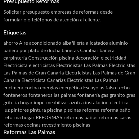
mucho tiempo.
Presupuesto Reformas
Solicitar
presupuesto
empresas de reformas desde
¿Cómo contratar unos suministros eficientes?
formulario o teléfonos de atención al cliente.
Para contratar unos suministros eficientes es
importante que el usuario tenga claro en plena
Etiquetas
reforma los requisitos sobre cómo dar de alta el gas
ahorro
Aire acondicionado
albañilería
alicatados
aluminio
por primera vez, o la luz. Par…
bañera por plato de ducha
bañeras
Cambiar bañera
carpintería
Construcción piscina
decoración
electricidad
Electricista
electricistas
Electricistas Las Palmas
Electricistas
Las Palmas de Gran Canaria
Electricistas Las Palmas de Gran
Canaria Electricista Canarias Electricistas Las Palmas
encimera cocina
energias
energética
Escayolas
falso techo
fontaneros
fontaneros las palmas
fontanería
gas
granito
gres
grifería
hogar
impermeabilizar azotea
instalacion electrica
luz
pintores
pintura
piscina
piscinas
reforma
reforma baño
reforma hogar
REFORMAS
reformas baños
reformas casas
reformas cocinas
revestimiento piscinas
Reformas Las Palmas