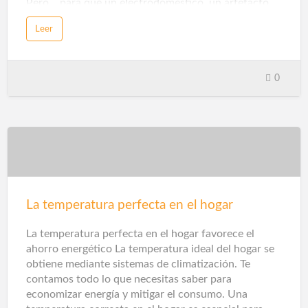
Pero… para que un electrodoméstico, un artefacto
eléctrico o aparato electrónico se considere
Leer
inteligente, debe tener estas características: poder
gestionarse y automatizarse desde sistemas de
control centralizados. Estos mecanismos de control,
a su vez, se pueden operar a través de dispositivos
0
como teléfonos inteligentes, tabletas, ordenadores o
asistentes virtuales en altavoz. Esta capacidad de
gestión es lo que hace que los electrodomésticos,
sistemas de iluminación, climatización, seguridad y
automatización de tareas tengan un uso óptimo del
gasto energético.Dentro del ámbito doméstico, los
termostatos inteligentes y los se…
La temperatura perfecta en el hogar
La temperatura perfecta en el hogar favorece el
ahorro energético La temperatura ideal del hogar se
obtiene mediante sistemas de climatización. Te
contamos todo lo que necesitas saber para
economizar energía y mitigar el consumo. Una