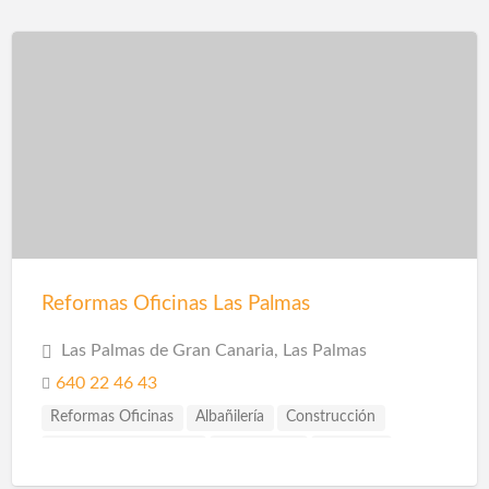
Reformas Comercios
Reformas Locales
Reformas Oficinas
Rehabilitación
Rehabilitación de Cubiertas
Rehabilitación de Edificios
Rehabilitación de Fachadas
Rehabilitación de Viviendas
Restauración
Revestimiento de Fachadas
Revestimientos
Sellado de Paso de Instalaciones
Solador Alicatador
Techos
Telas Asfálticas
Trabajos Verticales
Yesistas
Reformas Oficinas Las Palmas
Las Palmas de Gran Canaria, Las Palmas
640 22 46 43
Reformas Oficinas
Albañilería
Construcción
Construcción Piscinas
Escayolistas
Fachadas
Fontanería
Fontaneros
Impermeabilización