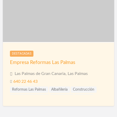
DESTACADAS
Empresa Reformas Las Palmas
Las Palmas de Gran Canaria, Las Palmas
640 22 46 43
Reformas Las Palmas
Albañilería
Construcción
Construcción Piscinas
Escayolistas
Fachadas
Ingenieros
Pintura Decorativa
Pintura Impermeabilizante
Pinturas Intumescentes