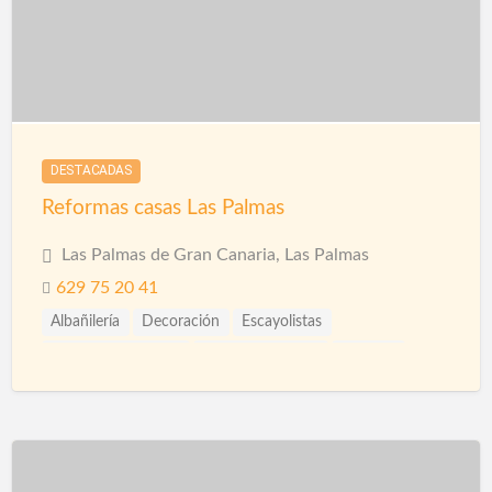
DESTACADAS
Reformas casas Las Palmas
Las Palmas de Gran Canaria, Las Palmas
629 75 20 41
Albañilería
Decoración
Escayolistas
Impermeabilización
Papel Decorativo
Pintores
Pintura
Pladur
Reformas
Reformas Baños
Reformas Fachadas
Reformas Integrales
Reformas Locales
Rehabilitación
Revestimientos