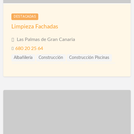
DESTACADAS
Limpieza Fachadas
Las Palmas de Gran Canaria
680 20 25 64
Albañilería
Construcción
Construcción Piscinas
Escayolistas
Fachadas
Ingenieros
Instalaciones
Limpieza
Piscinas
Reformas
Saunas
Spas