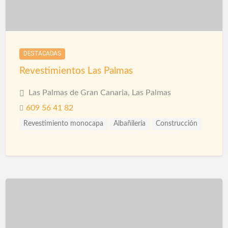
DESTACADAS
Revestimientos Las Palmas
Las Palmas de Gran Canaria, Las Palmas
609 56 41 82
Revestimiento monocapa
Albañilería
Construcción
Construcción Piscinas
Escayolistas
Fachadas
Ingenieros
Instalaciones
Instalaciones de Saneamiento
Piscinas
Reformas