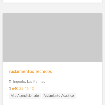
Ingenieros
Instalaciones
Instalaciones de Saneamiento
Piscinas
Reformas
Reformas Baños
Reformas Cocinas
Reformas Comercios
Aislamientos Técnicos
Ingenio, Las Palmas
640 22 46 43
Aire Acondicionado
Aislamiento Acústico
Aislamiento Térmico
Albañilería
Construcción