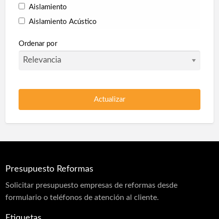
Aislamiento
Aislamiento Acústico
Aislamiento Térmico
Ordenar por
Collarines Intumescentes
Corcho proyectado
Pladur
Poliuretano Autonivelante
Protección en túneles
Protección Pasiva Contra Incendios
Proyección de Mortero Ignífugo
Presupuesto Reformas
Puertas acústicas
Solicitar
presupuesto
empresas de reformas desde
Revestimiento monocapa
formulario o teléfonos de atención al cliente.
Sectorizaciones
Etiquetas