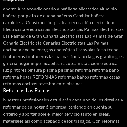
Tierras florentinas
ahorro
Aire acondicionado
albañilería
alicatados
aluminio
Carpinterias
bañera por plato de ducha
bañeras
Cambiar bañera
carpintería
Construcción piscina
decoración
electricidad
Acero Inoxidable
Electricista
electricistas
Electricistas Las Palmas
Electricistas
Acero Cortén
Las Palmas de Gran Canaria
Electricistas Las Palmas de Gran
Bandejas Acero Inoxidable
Canaria Electricista Canarias Electricistas Las Palmas
encimera cocina
energias
energética
Escayolas
falso techo
Barandillas
fontaneros
fontaneros las palmas
fontanería
gas
granito
gres
Cerramiento Acero Inoxidable
grifería
hogar
impermeabilizar azotea
instalacion electrica
luz
pintores
pintura
piscina
piscinas
reforma
reforma baño
Carpintería de Aluminio
reforma hogar
REFORMAS
reformas baños
reformas casas
Cancelas
reformas cocinas
revestimiento piscinas
Carpintería PVC
Reformas Las Palmas
Láminas PVC Interior y Exterior
Nuestros profesionales estudiarán cada uno de los detalles a
reformar de su hogar ó empresa, teniendo en cuenta su
Cerramientos
criterio y aportándole el mejor servicio tanto en ideas,
Moldes
materiales así como acabado de los trabajos. Con reformas