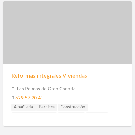
Pinturas Plásticas Interior y Exterior
Pladur
Reformas
Reformas Baños
Reformas Cocinas
Reformas Fachadas
Reformas Integrales
Reformas Locales
Reformas Oficinas
Rehabilitación
Reformas integrales Viviendas
Las Palmas de Gran Canaria
629 57 20 41
Albañilería
Barnices
Construcción
Construcción Piscinas
Escayolistas
Fachadas
Instalaciones
Instalaciones de Saneamiento
Parquet
Pavimentos
Pintores
Pintura
Pintura Decorativa