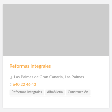
Piscinas
Pladur
Reformas
Reformas Baños
Reformas Cocinas
Reformas Comercios
Tarimas
Reformas Integrales
Las Palmas de Gran Canaria, Las Palmas
640 22 46 43
Reformas Integrales
Albañilería
Construcción
Escayolistas
Fachadas
Ingenieros
Reformas
Reformas Baños
Reformas Cocinas