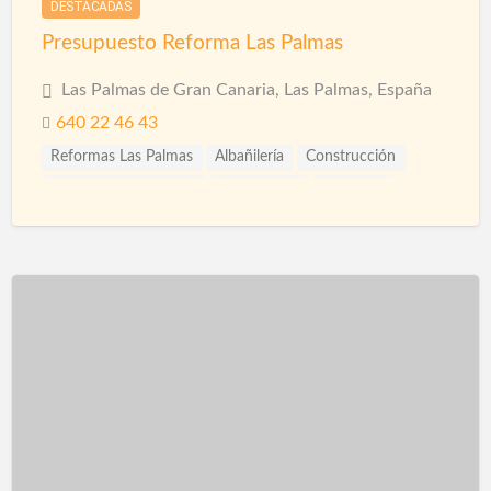
DESTACADAS
Presupuesto Reforma Las Palmas
Las Palmas de Gran Canaria, Las Palmas, España
640 22 46 43
Reformas Las Palmas
Albañilería
Construcción
Construcción Piscinas
Escayolistas
Fachadas
Fontanería
Fontaneros
Impermeabilizaciones
Ingenieros
Instalaciones
Instalaciones de Fontanería
Limpieza
Piscinas
Proveedores
Puertas automáticas
Pulidores
Reformas
Reformas Comercios
Reformas Fachadas
Reformas Integrales
Reformas Oficinas
Rehabilitación
Rehabilitación de Cubiertas