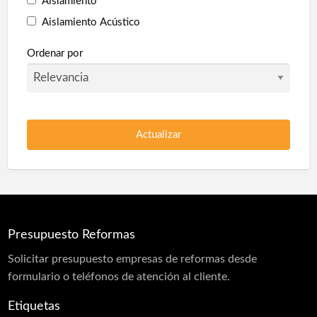
Aislamiento
Aislamiento Acústico
Aislamiento Térmico
Ordenar por
Collarines Intumescentes
Corcho proyectado
Pladur
Poliuretano Autonivelante
Protección en túneles
Protección Pasiva Contra Incendios
Proyección de Mortero Ignífugo
Presupuesto Reformas
Puertas acústicas
Solicitar
presupuesto
empresas de reformas desde
Revestimiento monocapa
formulario o teléfonos de atención al cliente.
Sectorizaciones
Etiquetas
Tierras florentinas