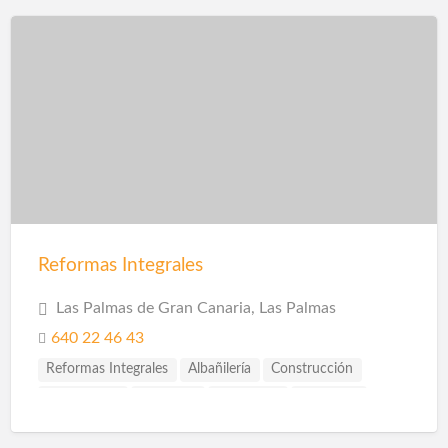
Reformas Integrales
Las Palmas de Gran Canaria, Las Palmas
640 22 46 43
Reformas Integrales
Albañilería
Construcción
Escayolistas
Fachadas
Ingenieros
Reformas
Reformas Baños
Reformas Cocinas