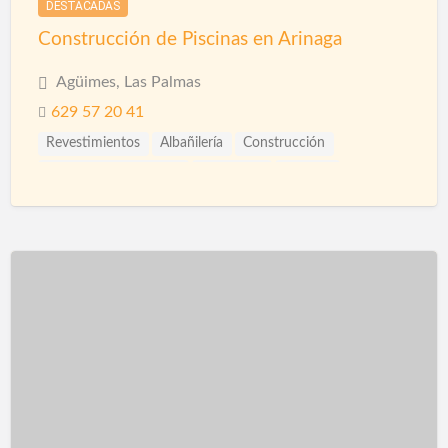
DESTACADAS
Construcción de Piscinas en Arinaga
Agüimes, Las Palmas
629 57 20 41
Revestimientos
Albañilería
Construcción
Construcción Piscinas
Ingenieros
Piscinas
Reformas
Rehabilitación
Saunas
Spas