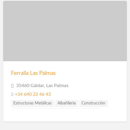
Pinturas Plásticas Interior y Exterior
Pladur
Reformas
Reformas Baños
Reformas Cocinas
Reformas Fachadas
Reformas Integrales
Reformas Locales
Reformas Oficinas
Rehabilitación
Ferralla Las Palmas
35460 Gáldar, Las Palmas
+34 640 22 46 43
Estructuras Metálicas
Albañilería
Construcción
Ingenieros
Reformas
Reformas Las Palmas