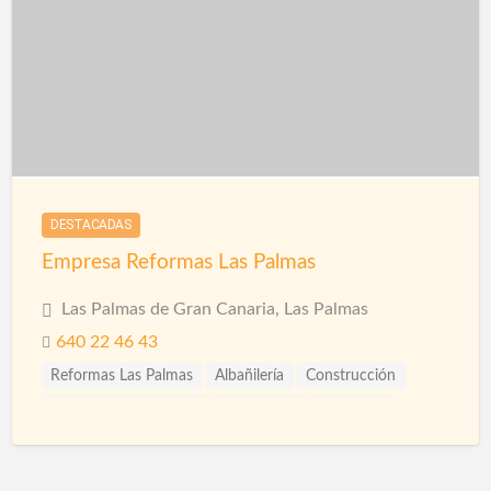
DESTACADAS
Empresa Reformas Las Palmas
Las Palmas de Gran Canaria, Las Palmas
640 22 46 43
Reformas Las Palmas
Albañilería
Construcción
Construcción Piscinas
Escayolistas
Fachadas
Ingenieros
Pintura Decorativa
Pintura Impermeabilizante
Pinturas Intumescentes