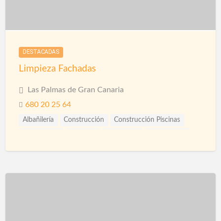
DESTACADAS
Limpieza Fachadas
Las Palmas de Gran Canaria
680 20 25 64
Albañilería
Construcción
Construcción Piscinas
Escayolistas
Fachadas
Ingenieros
Instalaciones
Limpieza
Piscinas
Reformas
Saunas
Spas