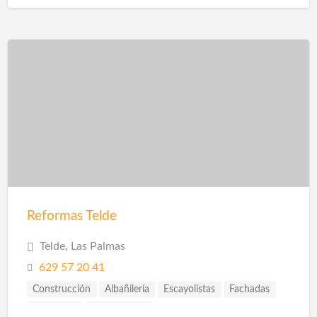
Escayolistas
Fachadas
Ingenieros
Pladur
Reformas
Reformas Telde
Telde, Las Palmas
629 57 20 41
Construcción
Albañilería
Escayolistas
Fachadas
Ingenieros
Instalaciones