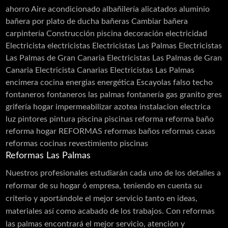
ahorro
Aire acondicionado
albañilería
alicatados
aluminio
Carpinterias
bañera por plato de ducha
bañeras
Cambiar bañera
carpintería
Construcción piscina
decoración
electricidad
Acero Inoxidable
Electricista
electricistas
Electricistas Las Palmas
Electricistas
Acero Cortén
Las Palmas de Gran Canaria
Electricistas Las Palmas de Gran
Bandejas Acero Inoxidable
Canaria Electricista Canarias Electricistas Las Palmas
encimera cocina
energias
energética
Escayolas
falso techo
Barandillas
fontaneros
fontaneros las palmas
fontanería
gas
granito
gres
Cerramiento Acero Inoxidable
grifería
hogar
impermeabilizar azotea
instalacion electrica
luz
pintores
pintura
piscina
piscinas
reforma
reforma baño
Carpintería de Aluminio
reforma hogar
REFORMAS
reformas baños
reformas casas
Cancelas
reformas cocinas
revestimiento piscinas
Carpintería PVC
Reformas Las Palmas
Láminas PVC Interior y Exterior
Nuestros profesionales estudiarán cada uno de los detalles a
reformar de su hogar ó empresa, teniendo en cuenta su
Cerramientos
criterio y aportándole el mejor servicio tanto en ideas,
Moldes
materiales así como acabado de los trabajos. Con reformas
las palmas encontrará el mejor servicio, atención y
Puertas Aluminio