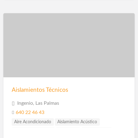
Instalaciones de Saneamiento
Piscinas
Reformas
Reformas Baños
Reformas Cocinas
Reformas Comercios
Aislamientos Técnicos
Ingenio, Las Palmas
640 22 46 43
Aire Acondicionado
Aislamiento Acústico
Aislamiento Térmico
Albañilería
Construcción