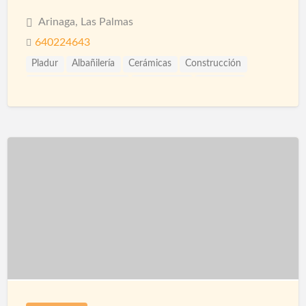
Arinaga, Las Palmas
640224643
Pladur
Albañilería
Cerámicas
Construcción
Construcción Piscinas
Escayolistas
Fachadas
Ingenieros
Instalaciones
Piscinas
Proyección de Mortero Ignífugo
Pulidores
Reformas
Reformas Baños
Reformas Cocinas
Reformas Fachadas
Reformas Integrales
Saunas
Spas