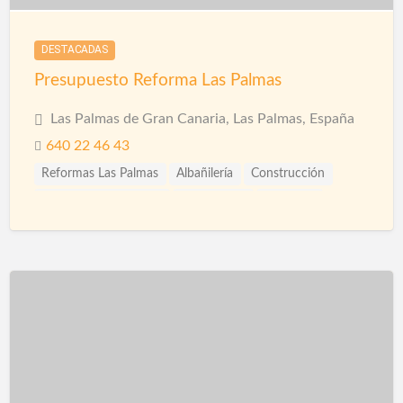
DESTACADAS
Presupuesto Reforma Las Palmas
Las Palmas de Gran Canaria, Las Palmas, España
640 22 46 43
Reformas Las Palmas
Albañilería
Construcción
Construcción Piscinas
Escayolistas
Fachadas
Fontanería
Fontaneros
Impermeabilizaciones
Ingenieros
Instalaciones
Instalaciones de Fontanería
Limpieza
Piscinas
Proveedores
Puertas automáticas
Pulidores
Reformas
Reformas Comercios
Reformas Fachadas
Reformas Integrales
Reformas Oficinas
Rehabilitación
Rehabilitación de Cubiertas