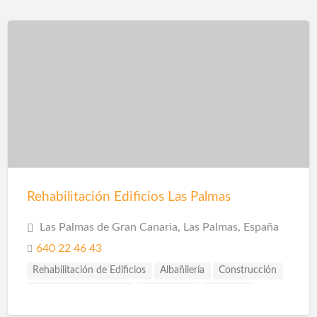
Reformas Comercios
Reformas Locales
Reformas Oficinas
Rehabilitación
Rehabilitación de Cubiertas
Rehabilitación de Edificios
Rehabilitación de Fachadas
Rehabilitación de Viviendas
Restauración
Revestimiento de Fachadas
Revestimientos
Sellado de Paso de Instalaciones
Solador Alicatador
Techos
Telas Asfálticas
Trabajos Verticales
Yesistas
Rehabilitación Edificios Las Palmas
Las Palmas de Gran Canaria, Las Palmas, España
640 22 46 43
Rehabilitación de Edificios
Albañilería
Construcción
Construcción Piscinas
Escayolistas
Fachadas
Ingenieros
Instalaciones