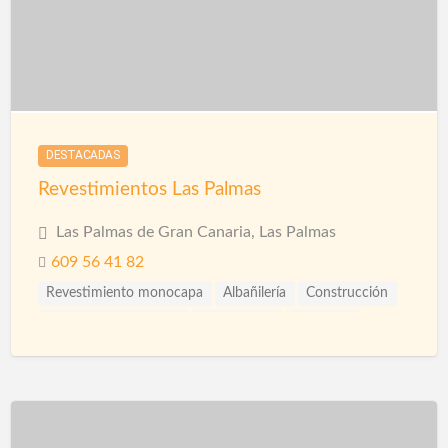
DESTACADAS
Revestimientos Las Palmas
Las Palmas de Gran Canaria, Las Palmas
609 56 41 82
Revestimiento monocapa
Albañilería
Construcción
Construcción Piscinas
Escayolistas
Fachadas
Ingenieros
Instalaciones
Instalaciones de Saneamiento
Piscinas
Reformas