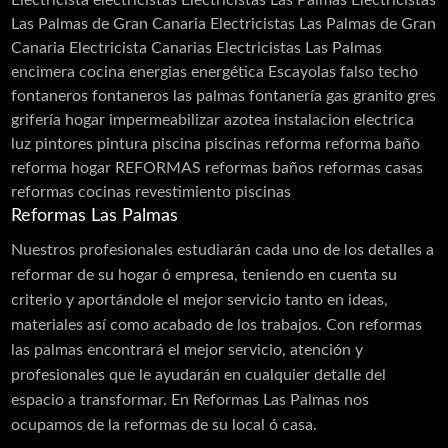
Electricista
electricistas
Electricistas Las Palmas
Electricistas
Las Palmas de Gran Canaria
Electricistas Las Palmas de Gran
Canaria Electricista Canarias Electricistas Las Palmas
encimera cocina
energias
energética
Escayolas
falso techo
fontaneros
fontaneros las palmas
fontanería
gas
granito
gres
grifería
hogar
impermeabilizar azotea
instalacion electrica
luz
pintores
pintura
piscina
piscinas
reforma
reforma baño
reforma hogar
REFORMAS
reformas baños
reformas casas
reformas cocinas
revestimiento piscinas
Reformas Las Palmas
Nuestros profesionales estudiarán cada uno de los detalles a
reformar de su hogar ó empresa, teniendo en cuenta su
criterio y aportándole el mejor servicio tanto en ideas,
materiales así como acabado de los trabajos. Con reformas
las palmas encontrará el mejor servicio, atención y
profesionales que le ayudarán en cualquier detalle del
espacio a transformar. En Reformas Las Palmas nos
ocupamos de la reformas de su local ó casa.