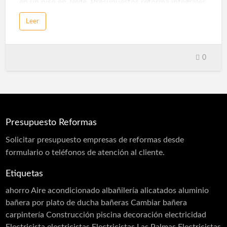
en un piso en Telde. Presupuestos reforma integrales
Baño en Las Palmas DICERMA pavimentos Las
Leer
PalmasReforma integral baño Las PalmasReformas
HogarMuebles de baño Las Palmas
0
Presupuesto Reformas
Solicitar
presupuesto
empresas de reformas desde
formulario o teléfonos de atención al cliente.
Etiquetas
ahorro
Aire acondicionado
albañilería
alicatados
aluminio
bañera por plato de ducha
bañeras
Cambiar bañera
carpintería
Construcción piscina
decoración
electricidad