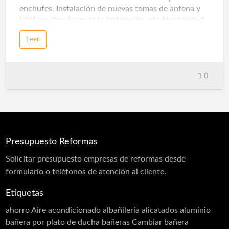
enchufes. Instalación de nuevas tomas de antena y
teléfono Previsión de la instalación. etc.Electricidad
Reparaciones Eléctricas Las Palmas
Leer
0
Presupuesto Reformas
Solicitar
presupuesto
empresas de reformas desde
formulario o teléfonos de atención al cliente.
Etiquetas
ahorro
Aire acondicionado
albañilería
alicatados
aluminio
bañera por plato de ducha
bañeras
Cambiar bañera