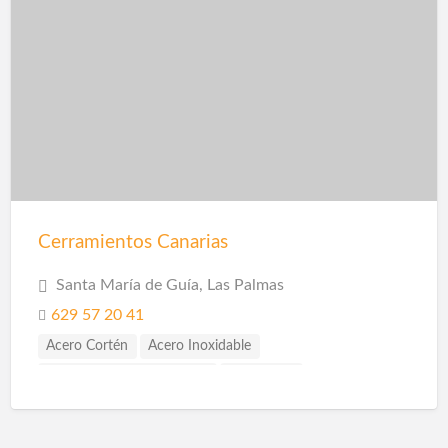
Cerramientos Canarias
Santa María de Guía, Las Palmas
629 57 20 41
Acero Cortén
Acero Inoxidable
Bandejas Acero Inoxidable
Barandillas
Carpintería de Aluminio
Carpintería Metálica
Cerramiento Acero Inoxidable
Cerramientos