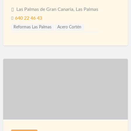
Las Palmas de Gran Canaria, Las Palmas
640 22 46 43
Reformas Las Palmas
Acero Cortén
Acero Inoxidable
Bandejas Acero Inoxidable
Barandillas
Barnices
Carpinterias
Cerámicas
Cerramiento Acero Inoxidable
Cerramientos
Corcho Proyectado impermeabilización
Decoración de Espacios
Diseño de interiores
Encimeras
Fontanería
Fontaneros
Impermeabilización
Impermeabilizaciones
Instalaciones de Fontanería
Instalaciones de Iluminación
Instalaciones Eléctricas
Jardinería
Limpieza
Mamparas
Materiales
Microcemento
Mosquiteras
Paisajismo
Papel Decorativo
Parquet
Pavimentos
Pérgolas