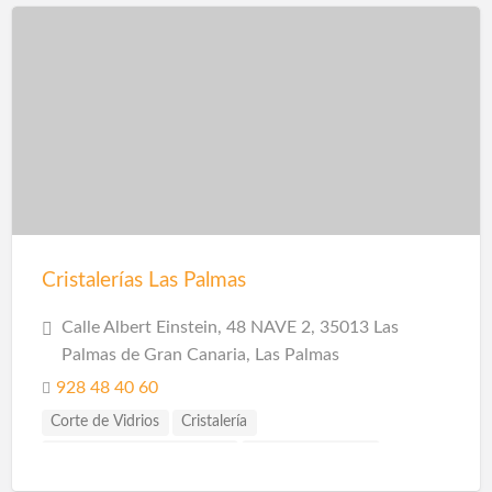
Contraventanas
Cristalerías Las Palmas
Calle Albert Einstein, 48 NAVE 2, 35013 Las
Palmas de Gran Canaria, Las Palmas
928 48 40 60
Corte de Vidrios
Cristalería
Instalación de Escaparates
Lacado de Vidrios
Reposición de Vidrios
Venta de Vidrios