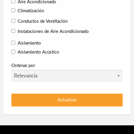
Aire Acondicionado
Climatización
Conductos de Ventilación
Instalaciones de Aire Acondicionado
Aislamiento
Aislamiento Acústico
Aislamiento Térmico
Ordenar por
Collarines Intumescentes
Corcho proyectado
Pladur
Poliuretano Autonivelante
Protección en túneles
Protección Pasiva Contra Incendios