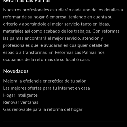
Reformas Las Palmas
Láminas PVC Interior y Exterior
Nuestros profesionales estudiarán cada uno de los detalles a
reformar de su hogar ó empresa, teniendo en cuenta su
Cerramientos
criterio y aportándole el mejor servicio tanto en ideas,
Moldes
materiales así como acabado de los trabajos. Con reformas
las palmas encontrará el mejor servicio, atención y
Puertas Aluminio
profesionales que le ayudarán en cualquier detalle del
Carpintería de Madera
espacio a transformar. En Reformas Las Palmas nos
ocupamos de la reformas de su local ó casa.
Carpintería Metálica
Contraventanas
Novedades
Corte de Vidrios
Mejora la eficiencia energética de tu salón
Las mejores ofertas para tu internet en casa
Cortinas
Hogar inteligente
Cristalería
Renovar ventanas
Escaleras
Gas renovable para la reforma del hogar
Estructuras Metálicas