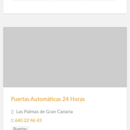
Carpintería Metálica
Carpintería PVC
Cerramientos
Construcción Naves Industriales
Contraventanas
Corte de Vidrios
Cortinas
Cristalería
Escaleras
Estructuras Metálicas
Frentes de Armarios
Instalación de Escaparates
Lacado de Vidrios
Láminas PVC Interior y Exterior
Mallorquinas
Mallorquinas Lamas Fijas
Mamparas
Moldes
Mosquiteras
Pérgolas
Pérgolas Metalicas
Persianas
Persianas Enrollables
Puertas
Puertas Aluminio
Puertas Automáticas 24 Horas
Las Palmas de Gran Canaria
640 22 46 43
Puertas