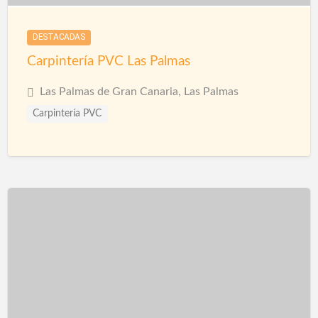
Techos
Telas Asfálticas
Trabajos Verticales
DESTACADAS
Yesistas
Carpintería PVC Las Palmas
Las Palmas de Gran Canaria, Las Palmas
Carpintería PVC