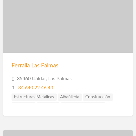
Ferralla Las Palmas
35460 Gáldar, Las Palmas
+34 640 22 46 43
Estructuras Metálicas
Albañilería
Construcción
Ingenieros
Reformas
Reformas Las Palmas