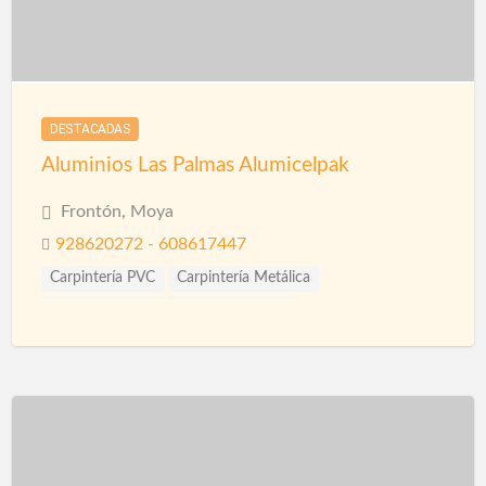
DESTACADAS
Aluminios Las Palmas Alumicelpak
Frontón, Moya
928620272 - 608617447
Carpintería PVC
Carpintería Metálica
Contraventanas
Puertas Aluminio