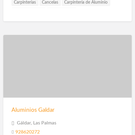
Carpinterias
Cancelas
Carpintería de Aluminio
Carpintería PVC
Cerramientos
Construcción Naves Industriales
Contraventanas
Cortinas
Cristalería
Escaleras
Estructuras Metálicas
Frentes de Armarios
Instalación de Escaparates
Láminas PVC Interior y Exterior
Mallorquinas
Pérgolas
Persianas Enrollables
Puertas
Rejas
Ventanas
Aluminios Galdar
Gáldar, Las Palmas
928620272