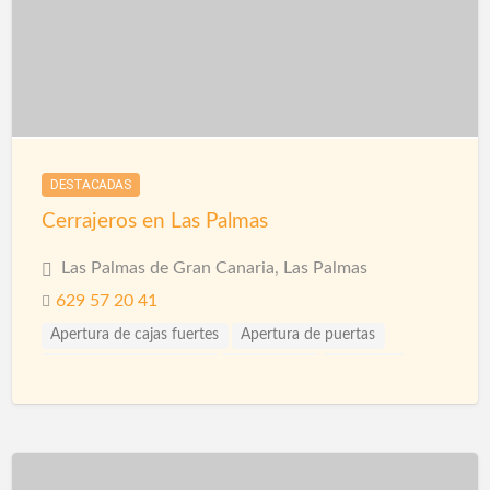
DESTACADAS
Cerrajeros en Las Palmas
Las Palmas de Gran Canaria, Las Palmas
629 57 20 41
Apertura de cajas fuertes
Apertura de puertas
Carpintería de Aluminio
Carpinterias
Cerrajería
Cerrajeros
Cerrajeros 24 horas