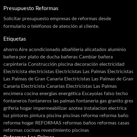
Proyección de Mortero Ignífugo
Presupuesto Reformas
Puertas acústicas
Solicitar
presupuesto
empresas de reformas desde
Revestimiento monocapa
formulario o teléfonos de atención al cliente.
Sectorizaciones
Etiquetas
Tierras florentinas
ahorro
Aire acondicionado
albañilería
alicatados
aluminio
Carpinterias
bañera por plato de ducha
bañeras
Cambiar bañera
carpintería
Construcción piscina
decoración
electricidad
Acero Inoxidable
Electricista
electricistas
Electricistas Las Palmas
Electricistas
Acero Cortén
Las Palmas de Gran Canaria
Electricistas Las Palmas de Gran
Bandejas Acero Inoxidable
Canaria Electricista Canarias Electricistas Las Palmas
encimera cocina
energias
energética
Escayolas
falso techo
Barandillas
fontaneros
fontaneros las palmas
fontanería
gas
granito
gres
Cerramiento Acero Inoxidable
grifería
hogar
impermeabilizar azotea
instalacion electrica
luz
pintores
pintura
piscina
piscinas
reforma
reforma baño
Carpintería de Aluminio
reforma hogar
REFORMAS
reformas baños
reformas casas
Cancelas
reformas cocinas
revestimiento piscinas
Carpintería PVC