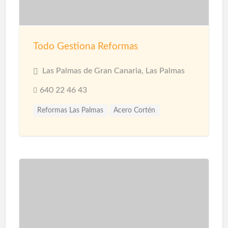
Todo Gestiona Reformas
Las Palmas de Gran Canaria, Las Palmas
640 22 46 43
Reformas Las Palmas
Acero Cortén
Acero Inoxidable
Bandejas Acero Inoxidable
Barandillas
Barnices
Carpinterias
Cerámicas
Cerramiento Acero Inoxidable
Cerramientos
Corcho Proyectado impermeabilización
Decoración de Espacios
Diseño de interiores
Encimeras
Fontanería
Fontaneros
Impermeabilización
Impermeabilizaciones