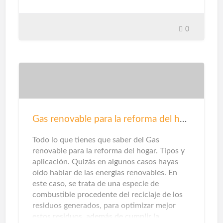
comodidad y bienestar.Hoy en día existen
diversas formas de utilizar las ventanas como
aliado decorativo. El formato XL, la silueta
0
casi invisible y la montura de diseño marcan
los cambios antes y después de la familia. Sin
embargo, además de sus efectos visuales,
también debes evaluar su desempeño
técnico. Estos son los criterios que debes
considerar. La sugerencia primordial en
cuanto a seguridad para su hogar es instalar
herrajes seguros y confiables para puertas y
Gas renovable para la reforma del hogar
ventanas. Una cerradura mal ajustada puede
hacer que se rompa fácilmente. La elecció…
Todo lo que tienes que saber del Gas
renovable para la reforma del hogar. Tipos y
aplicación. Quizás en algunos casos hayas
oído hablar de las energías renovables. En
este caso, se trata de una especie de
combustible procedente del reciclaje de los
residuos generados, para optimizar mejor
estos residuos, además de cumplir la