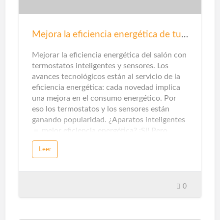
Mejora la eficiencia energética de tu salón
Mejorar la eficiencia energética del salón con
termostatos inteligentes y sensores. Los
avances tecnológicos están al servicio de la
eficiencia energética: cada novedad implica
una mejora en el consumo energético. Por
eso los termostatos y los sensores están
ganando popularidad. ¿Aparatos inteligentes
＝ mejor eficiencia energética? ¡Sí! Pero…
para que un electrodoméstico, un artefacto
Leer
eléctrico o aparato electrónico se considere
inteligente, debe tener estas características:
poder gestionarse y automatizarse desde
sistemas de control centralizados. Estos
0
mecanismos de control, a su vez, se pueden
operar a través de dispositivos como
teléfonos inteligentes, tabletas, ordenadores