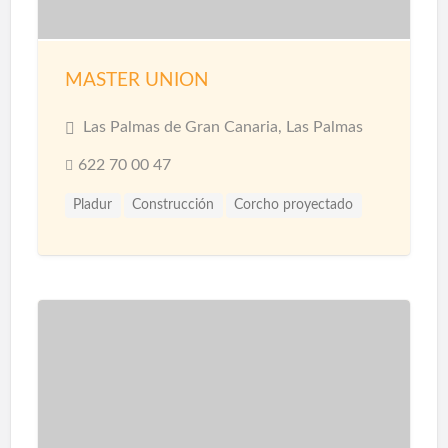
MASTER UNION
Las Palmas de Gran Canaria, Las Palmas
622 70 00 47
Pladur
Construcción
Corcho proyectado
Materiales
Microcemento
Pintores
Proyección de Mortero Ignífugo
Reformas
Revestimientos
Techos
Yesistas