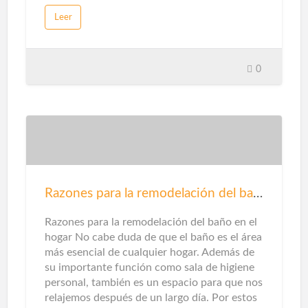
promesa de promover una economía circular
Leer
sin emisiones de dióxido de carbono.Sin
embargo, cuando piensas en energías
renovables, destacarán la solar y la eólica ...
Pero en unos pocos casos te detendrás a
0
pensarlo, en la categoría de gas natural
puede haber otras opciones en este sentido.
Que te explicamos ...Gas renovableEn este
caso, este tipo de gas proviene del reciclaje
de residuos domésticos y municipales,
tratamiento de aguas residuales y / o el
tratamiento de residuos de la agricultura,
ganadería e industrias
Razones para la remodelación del baño
agroalimentarias.Además de mejorar el aire
que respiramos al no emitir contaminantes
Razones para la remodelación del baño en el
locales, este origen también ayuda a pr…
hogar No cabe duda de que el baño es el área
más esencial de cualquier hogar. Además de
su importante función como sala de higiene
personal, también es un espacio para que nos
relajemos después de un largo día. Por estos