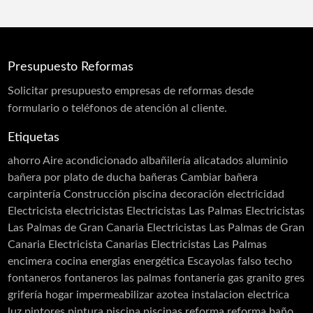
Reformas Integrales
Reformas Locales
Reformas Oficinas
Rehabilitación
Rehabilitación de Cubiertas
Presupuesto Reformas
Rehabilitación de Edificios
Rehabilitación de Fachadas
Solicitar
presupuesto
empresas de reformas desde
Rehabilitación de Terrazas
formulario o teléfonos de atención al cliente.
Rehabilitación de Viviendas
Rejas
Etiquetas
Restauración
Revestimiento de Fachadas
ahorro
Aire acondicionado
albañilería
alicatados
aluminio
Revestimiento monocapa
Revestimientos
bañera por plato de ducha
bañeras
Cambiar bañera
Sellado de Paso de Instalaciones
carpintería
Construcción piscina
decoración
electricidad
Siembra de jardines
Solador Alicatador
Electricista
electricistas
Electricistas Las Palmas
Electricistas
Tarimas
Techos
Telas Asfálticas
Las Palmas de Gran Canaria
Electricistas Las Palmas de Gran
Canaria Electricista Canarias Electricistas Las Palmas
Trabajos Verticales
Yesistas
encimera cocina
energias
energética
Escayolas
falso techo
fontaneros
fontaneros las palmas
fontanería
gas
granito
gres
grifería
hogar
impermeabilizar azotea
instalacion electrica
luz
pintores
pintura
piscina
piscinas
reforma
reforma baño