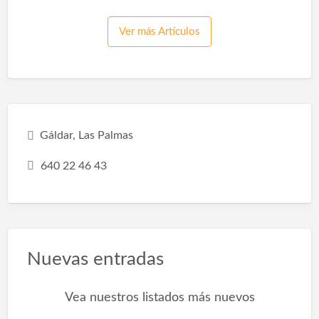
nuestra vida y se adapte a nuestras
necesidades, gustos y estilos de vida. Por eso
Ver más Artículos
debes saber que remodelar un baño tiene
diferentes beneficios: Espacio de
optimización:Hacer una pequeña reforma en
el baño, como sustituir la bañera por una
ducha, hará que la habitación sea más espa…
Gáldar, Las Palmas
640 22 46 43
Nuevas entradas
Vea nuestros listados más nuevos