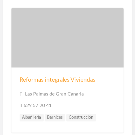
Reformas integrales Viviendas
Las Palmas de Gran Canaria
629 57 20 41
Albañilería
Barnices
Construcción
Construcción Piscinas
Escayolistas
Fachadas
Instalaciones