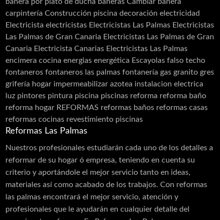
bañera por plato de ducha
bañeras
Cambiar bañera
Sellado de Paso de Instalaciones
carpintería
Construcción piscina
decoración
electricidad
Siembra de jardines
Solador Alicatador
Electricista
electricistas
Electricistas Las Palmas
Electricistas
Tarimas
Techos
Telas Asfálticas
Las Palmas de Gran Canaria
Electricistas Las Palmas de Gran
Canaria Electricista Canarias Electricistas Las Palmas
Trabajos Verticales
Yesistas
encimera cocina
energias
energética
Escayolas
falso techo
fontaneros
fontaneros las palmas
fontanería
gas
granito
gres
grifería
hogar
impermeabilizar azotea
instalacion electrica
luz
pintores
pintura
piscina
piscinas
reforma
reforma baño
reforma hogar
REFORMAS
reformas baños
reformas casas
reformas cocinas
revestimiento piscinas
Reformas Las Palmas
Nuestros profesionales estudiarán cada uno de los detalles a
reformar de su hogar ó empresa, teniendo en cuenta su
criterio y aportándole el mejor servicio tanto en ideas,
materiales así como acabado de los trabajos. Con reformas
las palmas encontrará el mejor servicio, atención y
profesionales que le ayudarán en cualquier detalle del