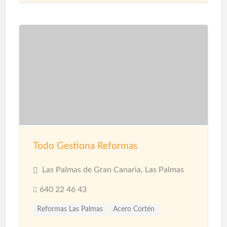
Proyección de Mortero Ignífugo
Reformas
Revestimientos
Techos
Yesistas
Todo Gestiona Reformas
Las Palmas de Gran Canaria, Las Palmas
640 22 46 43
Reformas Las Palmas
Acero Cortén
Acero Inoxidable
Bandejas Acero Inoxidable