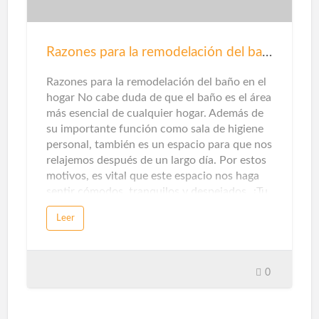
tratamiento de aguas residuales y / o el
tratamiento de residuos de la agricultura,
ganadería e industrias
Razones para la remodelación del baño
agroalimentarias.Además de mejorar el aire
que respiramos al no emitir contaminantes
Razones para la remodelación del baño en el
locales, este origen también ayuda a pr…
hogar No cabe duda de que el baño es el área
más esencial de cualquier hogar. Además de
su importante función como sala de higiene
personal, también es un espacio para que nos
relajemos después de un largo día. Por estos
motivos, es vital que este espacio nos haga
sentir cómodos, tranquilos y despejados. ¿Tu
baño te hace sentir así? Si la respuesta es no,
Leer
es hora de renovar el baño. Aquí te damos
cinco razones para llevar a cabo la
remodelación del baño.¿Por qué remodelar el
baño?En ocasiones, no nos atrevemos a
0
remodelar el baño por pereza o falta de
dinero, y perdemos la oportunidad de crear
un espacio único que sea conveniente para