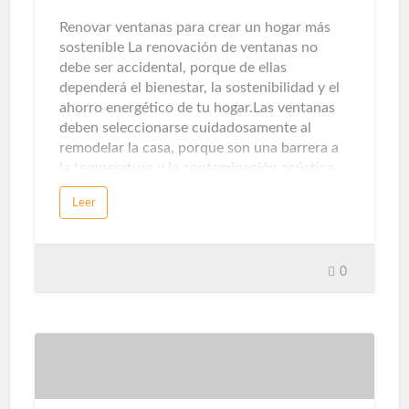
ventanas, así como los sensores de presencia
y temperatura, detectarán intrusos. Con la
Renovar ventanas para crear un hogar más
ayuda de alarmas acústicas, pue…
sostenible La renovación de ventanas no
debe ser accidental, porque de ellas
dependerá el bienestar, la sostenibilidad y el
ahorro energético de tu hogar.Las ventanas
deben seleccionarse cuidadosamente al
remodelar la casa, porque son una barrera a
la temperatura y la contaminación acústica.
Los sistemas de apertura, perfiles, ventanas y
Leer
persianas afectarán directamente a nuestra
comodidad y bienestar.Hoy en día existen
diversas formas de utilizar las ventanas como
aliado decorativo. El formato XL, la silueta
0
casi invisible y la montura de diseño marcan
los cambios antes y después de la familia. Sin
embargo, además de sus efectos visuales,
también debes evaluar su desempeño
técnico. Estos son los criterios que debes
considerar. La sugerencia primordial en