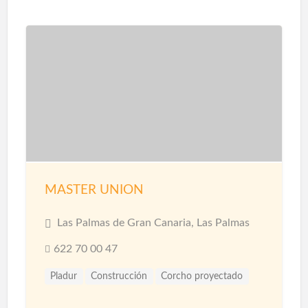
Instalaciones de Saneamiento
Parquet
Pavimentos
Pintores
Pintura
Pintura Decorativa
Piscinas
Pladur
Reformas
Reformas Baños
Reformas Cocinas
Reformas Comercios
Tarimas
MASTER UNION
Las Palmas de Gran Canaria, Las Palmas
622 70 00 47
Pladur
Construcción
Corcho proyectado
Materiales
Microcemento
Pintores