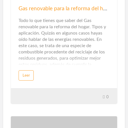
cuanto a seguridad para su hogar es instalar
herrajes seguros y confiables para puertas y
Gas renovable para la reforma del hogar
ventanas. Una cerradura mal ajustada puede
hacer que se rompa fácilmente. La elecció…
Todo lo que tienes que saber del Gas
renovable para la reforma del hogar. Tipos y
aplicación. Quizás en algunos casos hayas
oído hablar de las energías renovables. En
este caso, se trata de una especie de
combustible procedente del reciclaje de los
residuos generados, para optimizar mejor
estos residuos, además de cumplir la
promesa de promover una economía circular
Leer
sin emisiones de dióxido de carbono.Sin
embargo, cuando piensas en energías
renovables, destacarán la solar y la eólica ...
Pero en unos pocos casos te detendrás a
0
pensarlo, en la categoría de gas natural
puede haber otras opciones en este sentido.
Que te explicamos ...Gas renovableEn este
caso, este tipo de gas proviene del reciclaje
de residuos domésticos y municipales,