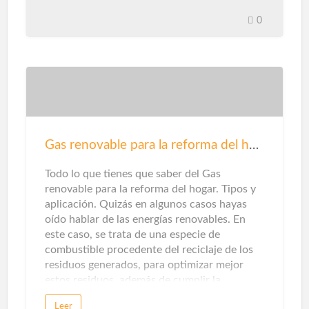
diversas formas de utilizar las ventanas como
aliado decorativo. El formato XL, la silueta
0
casi invisible y la montura de diseño marcan
los cambios antes y después de la familia. Sin
embargo, además de sus efectos visuales,
también debes evaluar su desempeño
técnico. Estos son los criterios que debes
considerar. La sugerencia primordial en
cuanto a seguridad para su hogar es instalar
herrajes seguros y confiables para puertas y
Gas renovable para la reforma del hogar
ventanas. Una cerradura mal ajustada puede
hacer que se rompa fácilmente. La elecció…
Todo lo que tienes que saber del Gas
renovable para la reforma del hogar. Tipos y
aplicación. Quizás en algunos casos hayas
oído hablar de las energías renovables. En
este caso, se trata de una especie de
combustible procedente del reciclaje de los
residuos generados, para optimizar mejor
estos residuos, además de cumplir la
promesa de promover una economía circular
Leer