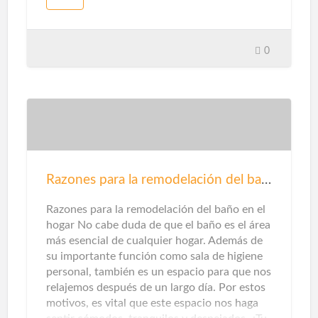
sin emisiones de dióxido de carbono.Sin
embargo, cuando piensas en energías
renovables, destacarán la solar y la eólica ...
Pero en unos pocos casos te detendrás a
0
pensarlo, en la categoría de gas natural
puede haber otras opciones en este sentido.
Que te explicamos ...Gas renovableEn este
caso, este tipo de gas proviene del reciclaje
de residuos domésticos y municipales,
tratamiento de aguas residuales y / o el
tratamiento de residuos de la agricultura,
ganadería e industrias
Razones para la remodelación del baño
agroalimentarias.Además de mejorar el aire
que respiramos al no emitir contaminantes
Razones para la remodelación del baño en el
locales, este origen también ayuda a pr…
hogar No cabe duda de que el baño es el área
más esencial de cualquier hogar. Además de
su importante función como sala de higiene
personal, también es un espacio para que nos
relajemos después de un largo día. Por estos
motivos, es vital que este espacio nos haga