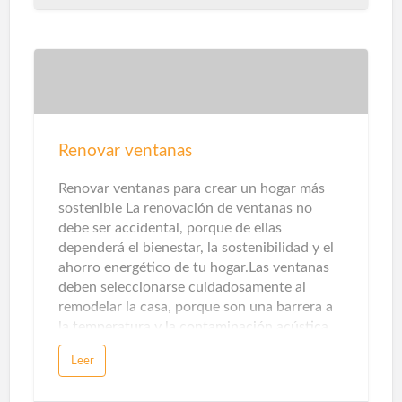
mostraremos a continuación, y podrás
automatizar tu hogar de forma muy
económica. Por solo unos 40-50 euros, su
hogar estará seguro, mientras que el uso de
la última tecnología le proporcionará una
comodidad adicional. Sensor de apertura de
puerta La seguridad es otra parte clave aquí.
Los sensores de apertura de puertas y
Renovar ventanas
ventanas, así como los sensores de presencia
y temperatura, detectarán intrusos. Con la
Renovar ventanas para crear un hogar más
ayuda de alarmas acústicas, pue…
sostenible La renovación de ventanas no
debe ser accidental, porque de ellas
dependerá el bienestar, la sostenibilidad y el
ahorro energético de tu hogar.Las ventanas
deben seleccionarse cuidadosamente al
remodelar la casa, porque son una barrera a
la temperatura y la contaminación acústica.
Los sistemas de apertura, perfiles, ventanas y
Leer
persianas afectarán directamente a nuestra
comodidad y bienestar.Hoy en día existen