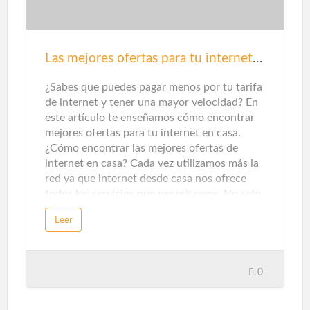
capacidad de gestión es lo que hace que los
electrodomésticos, sistemas de iluminación,
climatización, seguridad y automatización de
tareas tengan un uso óptimo del gasto
Las mejores ofertas para tu internet en casa
energético.Dentro del ámbito doméstico, los
termostatos inteligentes y los se…
¿Sabes que puedes pagar menos por tu tarifa
de internet y tener una mayor velocidad? En
este artículo te enseñamos cómo encontrar
mejores ofertas para tu internet en casa.
¿Cómo encontrar las mejores ofertas de
internet en casa? Cada vez utilizamos más la
red ya que internet desde casa nos ofrece
todos los servicios que necesitamos. No solo
de entretenimiento, sino que también nos
Leer
ofrece servicios de información o formativos
para poder evolucionar en nuestra carrera
profesional. Por ello es muy importante
contar con una buena conexión a internet, y
0
si teletrabajamos y necesitamos subir
contenido a la red, es mejor que sea