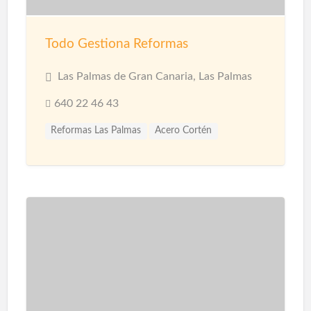
Todo Gestiona Reformas
Las Palmas de Gran Canaria, Las Palmas
640 22 46 43
Reformas Las Palmas
Acero Cortén
Acero Inoxidable
Bandejas Acero Inoxidable
Barandillas
Barnices
Carpinterias
Cerámicas
Cerramiento Acero Inoxidable
Cerramientos
Corcho Proyectado impermeabilización
Decoración de Espacios
Diseño de interiores
Encimeras
Fontanería
Fontaneros
Impermeabilización
Impermeabilizaciones
Instalaciones de Fontanería