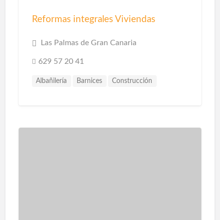
Reformas integrales Viviendas
Las Palmas de Gran Canaria
629 57 20 41
Albañilería
Barnices
Construcción
Construcción Piscinas
Escayolistas
Fachadas
Instalaciones
Instalaciones de Saneamiento
Parquet
Pavimentos
Pintores
Pintura
Pintura Decorativa
Piscinas
Pladur
Reformas
Reformas Baños
Reformas Cocinas
Reformas Comercios
Tarimas