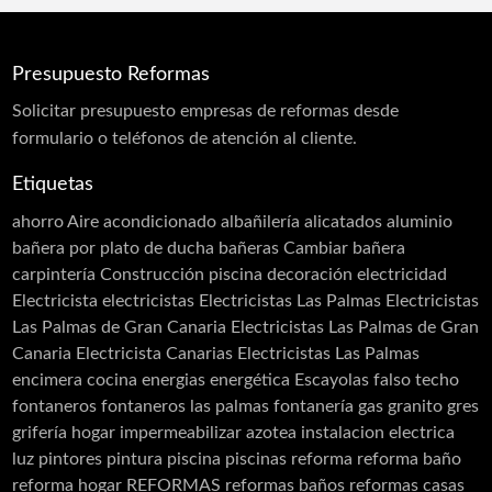
Reformas Oficinas
Rehabilitación
Rehabilitación de Cubiertas
Presupuesto Reformas
Rehabilitación de Edificios
Rehabilitación de Fachadas
Solicitar
presupuesto
empresas de reformas desde
Rehabilitación de Terrazas
formulario o teléfonos de atención al cliente.
Rehabilitación de Viviendas
Rejas
Etiquetas
Restauración
Revestimiento de Fachadas
ahorro
Aire acondicionado
albañilería
alicatados
aluminio
Revestimiento monocapa
Revestimientos
bañera por plato de ducha
bañeras
Cambiar bañera
Sellado de Paso de Instalaciones
carpintería
Construcción piscina
decoración
electricidad
Siembra de jardines
Solador Alicatador
Electricista
electricistas
Electricistas Las Palmas
Electricistas
Tarimas
Techos
Telas Asfálticas
Las Palmas de Gran Canaria
Electricistas Las Palmas de Gran
Canaria Electricista Canarias Electricistas Las Palmas
Trabajos Verticales
Yesistas
encimera cocina
energias
energética
Escayolas
falso techo
fontaneros
fontaneros las palmas
fontanería
gas
granito
gres
grifería
hogar
impermeabilizar azotea
instalacion electrica
luz
pintores
pintura
piscina
piscinas
reforma
reforma baño
reforma hogar
REFORMAS
reformas baños
reformas casas