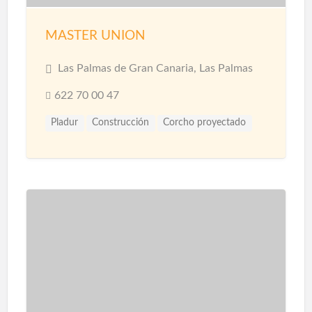
MASTER UNION
Las Palmas de Gran Canaria, Las Palmas
622 70 00 47
Pladur
Construcción
Corcho proyectado
Materiales
Microcemento
Pintores
Proyección de Mortero Ignífugo
Reformas
Revestimientos
Techos
Yesistas