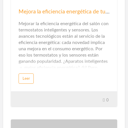
Mejora la eficiencia energética de tu salón
Mejorar la eficiencia energética del salón con
termostatos inteligentes y sensores. Los
avances tecnológicos están al servicio de la
eficiencia energética: cada novedad implica
una mejora en el consumo energético. Por
eso los termostatos y los sensores están
ganando popularidad. ¿Aparatos inteligentes
＝ mejor eficiencia energética? ¡Sí! Pero…
para que un electrodoméstico, un artefacto
Leer
eléctrico o aparato electrónico se considere
inteligente, debe tener estas características:
poder gestionarse y automatizarse desde
sistemas de control centralizados. Estos
0
mecanismos de control, a su vez, se pueden
operar a través de dispositivos como
teléfonos inteligentes, tabletas, ordenadores
o asistentes virtuales en altavoz. Esta