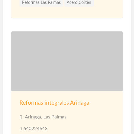
Reformas Las Palmas
Acero Cortén
Acero Inoxidable
Bandejas Acero Inoxidable
Barandillas
Barnices
Carpinterias
Cerámicas
Cerramiento Acero Inoxidable
Cerramientos
Corcho Proyectado impermeabilización
Decoración de Espacios
Diseño de interiores
Encimeras
Fontanería
Fontaneros
Impermeabilización
Impermeabilizaciones
Instalaciones de Fontanería
Instalaciones de Iluminación
Instalaciones Eléctricas
Jardinería
Limpieza
Reformas integrales Arinaga
Mamparas
Materiales
Microcemento
Mosquiteras
Paisajismo
Papel Decorativo
Arinaga, Las Palmas
Parquet
Pavimentos
Pérgolas
640224643
Pérgolas Metalicas
Persianas