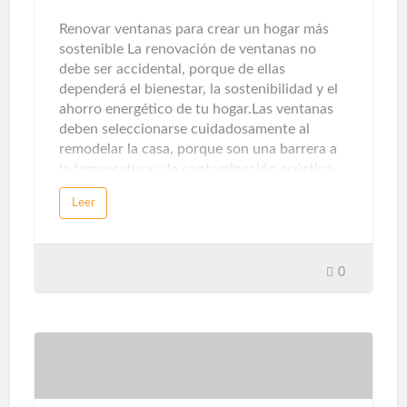
ventanas, así como los sensores de presencia
y temperatura, detectarán intrusos. Con la
Renovar ventanas para crear un hogar más
ayuda de alarmas acústicas, pue…
sostenible La renovación de ventanas no
debe ser accidental, porque de ellas
dependerá el bienestar, la sostenibilidad y el
ahorro energético de tu hogar.Las ventanas
deben seleccionarse cuidadosamente al
remodelar la casa, porque son una barrera a
la temperatura y la contaminación acústica.
Los sistemas de apertura, perfiles, ventanas y
Leer
persianas afectarán directamente a nuestra
comodidad y bienestar.Hoy en día existen
diversas formas de utilizar las ventanas como
aliado decorativo. El formato XL, la silueta
0
casi invisible y la montura de diseño marcan
los cambios antes y después de la familia. Sin
embargo, además de sus efectos visuales,
también debes evaluar su desempeño
técnico. Estos son los criterios que debes
considerar. La sugerencia primordial en