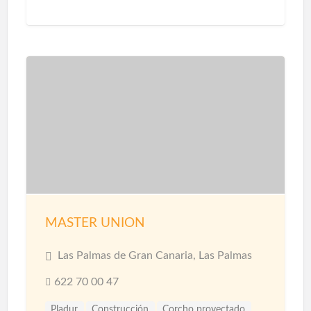
Construcción Piscinas
Escayolistas
Fachadas
Instalaciones
Instalaciones de Saneamiento
Parquet
Pavimentos
Pintores
Pintura
Pintura Decorativa
Piscinas
Pladur
Reformas
Reformas Baños
Reformas Cocinas
Reformas Comercios
Tarimas
MASTER UNION
Las Palmas de Gran Canaria, Las Palmas
622 70 00 47
Pladur
Construcción
Corcho proyectado