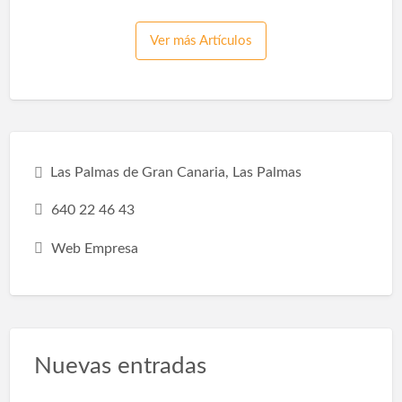
nuestra vida y se adapte a nuestras
necesidades, gustos y estilos de vida. Por eso
Ver más Artículos
debes saber que remodelar un baño tiene
diferentes beneficios: Espacio de
optimización:Hacer una pequeña reforma en
el baño, como sustituir la bañera por una
ducha, hará que la habitación sea más espa…
Las Palmas de Gran Canaria, Las Palmas
640 22 46 43
Web Empresa
Nuevas entradas