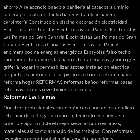
Restauración
Revestimiento de Fachadas
ahorro
Aire acondicionado
albañilería
alicatados
aluminio
Revestimiento monocapa
Revestimientos
bañera por plato de ducha
bañeras
Cambiar bañera
Sellado de Paso de Instalaciones
carpintería
Construcción piscina
decoración
electricidad
Siembra de jardines
Solador Alicatador
Electricista
electricistas
Electricistas Las Palmas
Electricistas
Tarimas
Techos
Telas Asfálticas
Las Palmas de Gran Canaria
Electricistas Las Palmas de Gran
Canaria Electricista Canarias Electricistas Las Palmas
Trabajos Verticales
Yesistas
encimera cocina
energias
energética
Escayolas
falso techo
fontaneros
fontaneros las palmas
fontanería
gas
granito
gres
grifería
hogar
impermeabilizar azotea
instalacion electrica
luz
pintores
pintura
piscina
piscinas
reforma
reforma baño
reforma hogar
REFORMAS
reformas baños
reformas casas
reformas cocinas
revestimiento piscinas
Reformas Las Palmas
Nuestros profesionales estudiarán cada uno de los detalles a
reformar de su hogar ó empresa, teniendo en cuenta su
criterio y aportándole el mejor servicio tanto en ideas,
materiales así como acabado de los trabajos. Con reformas
las palmas encontrará el mejor servicio, atención y