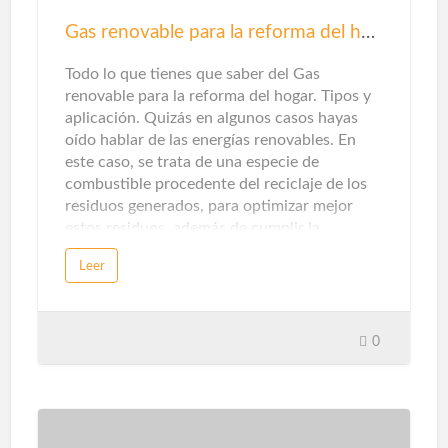
cuanto a seguridad para su hogar es instalar
herrajes seguros y confiables para puertas y
Gas renovable para la reforma del hogar
ventanas. Una cerradura mal ajustada puede
hacer que se rompa fácilmente. La elecció…
Todo lo que tienes que saber del Gas
renovable para la reforma del hogar. Tipos y
aplicación. Quizás en algunos casos hayas
oído hablar de las energías renovables. En
este caso, se trata de una especie de
combustible procedente del reciclaje de los
residuos generados, para optimizar mejor
estos residuos, además de cumplir la
promesa de promover una economía circular
Leer
sin emisiones de dióxido de carbono.Sin
embargo, cuando piensas en energías
renovables, destacarán la solar y la eólica ...
Pero en unos pocos casos te detendrás a
0
pensarlo, en la categoría de gas natural
puede haber otras opciones en este sentido.
Que te explicamos ...Gas renovableEn este
caso, este tipo de gas proviene del reciclaje
de residuos domésticos y municipales,