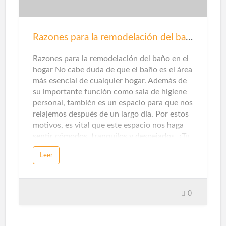
tratamiento de aguas residuales y / o el
tratamiento de residuos de la agricultura,
ganadería e industrias
Razones para la remodelación del baño
agroalimentarias.Además de mejorar el aire
que respiramos al no emitir contaminantes
Razones para la remodelación del baño en el
locales, este origen también ayuda a pr…
hogar No cabe duda de que el baño es el área
más esencial de cualquier hogar. Además de
su importante función como sala de higiene
personal, también es un espacio para que nos
relajemos después de un largo día. Por estos
motivos, es vital que este espacio nos haga
sentir cómodos, tranquilos y despejados. ¿Tu
baño te hace sentir así? Si la respuesta es no,
Leer
es hora de renovar el baño. Aquí te damos
cinco razones para llevar a cabo la
remodelación del baño.¿Por qué remodelar el
baño?En ocasiones, no nos atrevemos a
0
remodelar el baño por pereza o falta de
dinero, y perdemos la oportunidad de crear
un espacio único que sea conveniente para