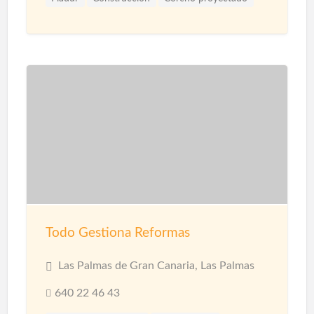
Materiales
Microcemento
Pintores
Proyección de Mortero Ignífugo
Reformas
Revestimientos
Techos
Yesistas
Todo Gestiona Reformas
Las Palmas de Gran Canaria, Las Palmas
640 22 46 43