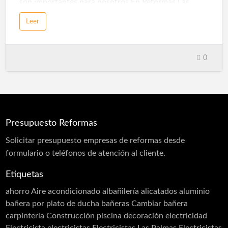
son importantes para nosotros.En Reformas Las
Palmas nuestros especialistas en reformas le darán
Leer
un presupuesto sin compromiso para la reforma de
su Casa, local, reforma restaurantes, edificios,
centros médicos, gabinetes, etc. Somos varios
equipos de profesionales del sector de las reformas y
0
multiservicios con varios años de experiencia,
garantizamos nuestro servicio de primera calidad en
Las Palmas.
Presupuesto Reformas
Solicitar
presupuesto
empresas de reformas desde
formulario o teléfonos de atención al cliente.
Etiquetas
ahorro
Aire acondicionado
albañilería
alicatados
aluminio
bañera por plato de ducha
bañeras
Cambiar bañera
carpintería
Construcción piscina
decoración
electricidad