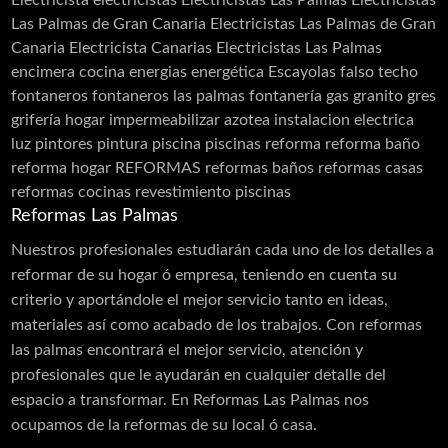
Electricista
electricistas
Electricistas Las Palmas
Electricistas
Las Palmas de Gran Canaria
Electricistas Las Palmas de Gran
Canaria Electricista Canarias Electricistas Las Palmas
encimera cocina
energias
energética
Escayolas
falso techo
fontaneros
fontaneros las palmas
fontanería
gas
granito
gres
grifería
hogar
impermeabilizar azotea
instalacion electrica
luz
pintores
pintura
piscina
piscinas
reforma
reforma baño
reforma hogar
REFORMAS
reformas baños
reformas casas
reformas cocinas
revestimiento piscinas
Reformas Las Palmas
Nuestros profesionales estudiarán cada uno de los detalles a
reformar de su hogar ó empresa, teniendo en cuenta su
criterio y aportándole el mejor servicio tanto en ideas,
materiales así como acabado de los trabajos. Con reformas
las palmas encontrará el mejor servicio, atención y
profesionales que le ayudarán en cualquier detalle del
espacio a transformar. En Reformas Las Palmas nos
ocupamos de la reformas de su local ó casa.