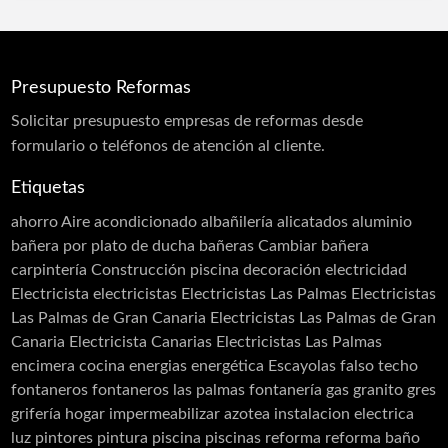
Protección Pasiva Contra Incendios
Proyección de Mortero Ignífugo
Presupuesto Reformas
Puertas acústicas
Solicitar
presupuesto
empresas de reformas desde
Revestimiento monocapa
formulario o teléfonos de atención al cliente.
Sectorizaciones
Etiquetas
Tierras florentinas
ahorro
Aire acondicionado
albañilería
alicatados
aluminio
Carpinterias
bañera por plato de ducha
bañeras
Cambiar bañera
carpintería
Construcción piscina
decoración
electricidad
Acero Inoxidable
Electricista
electricistas
Electricistas Las Palmas
Electricistas
Acero Cortén
Las Palmas de Gran Canaria
Electricistas Las Palmas de Gran
Bandejas Acero Inoxidable
Canaria Electricista Canarias Electricistas Las Palmas
encimera cocina
energias
energética
Escayolas
falso techo
Barandillas
fontaneros
fontaneros las palmas
fontanería
gas
granito
gres
Cerramiento Acero Inoxidable
grifería
hogar
impermeabilizar azotea
instalacion electrica
luz
pintores
pintura
piscina
piscinas
reforma
reforma baño
Carpintería de Aluminio