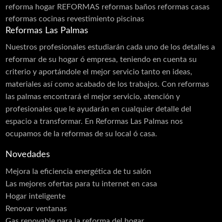
reforma hogar
REFORMAS
reformas baños
reformas casas
Cancelas
reformas cocinas
revestimiento piscinas
Carpintería PVC
Reformas Las Palmas
Láminas PVC Interior y Exterior
Nuestros profesionales estudiarán cada uno de los detalles a
reformar de su hogar ó empresa, teniendo en cuenta su
Cerramientos
criterio y aportándole el mejor servicio tanto en ideas,
Moldes
materiales así como acabado de los trabajos. Con reformas
las palmas encontrará el mejor servicio, atención y
Puertas Aluminio
profesionales que le ayudarán en cualquier detalle del
Carpintería de Madera
espacio a transformar. En Reformas Las Palmas nos
ocupamos de la reformas de su local ó casa.
Carpintería Metálica
Contraventanas
Novedades
Corte de Vidrios
Mejora la eficiencia energética de tu salón
Las mejores ofertas para tu internet en casa
Cortinas
Hogar inteligente
Cristalería
Renovar ventanas
Escaleras
Gas renovable para la reforma del hogar