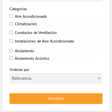
Categorías
Aire Acondicionado
Climatización
Conductos de Ventilación
Instalaciones de Aire Acondicionado
Aislamiento
Aislamiento Acústico
Aislamiento Térmico
Ordenar por
Collarines Intumescentes
Corcho proyectado
Pladur
Poliuretano Autonivelante
Protección en túneles