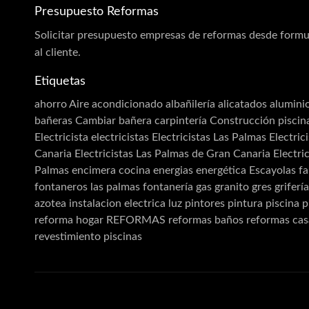
Presupuesto Reformas
Solicitar
presupuesto
empresas de reformas desde formul
al cliente.
Etiquetas
ahorro
Aire acondicionado
albañilería
alicatados
alumini
bañeras
Cambiar bañera
carpintería
Construcción piscin
Electricista
electricistas
Electricistas Las Palmas
Electric
Canaria
Electricistas Las Palmas de Gran Canaria Electric
Palmas
encimera cocina
energias
energética
Escayolas
fa
fontaneros las palmas
fontanería
gas
granito
gres
griferí
azotea
instalacion electrica
luz
pintores
pintura
piscina
p
reforma hogar
REFORMAS
reformas baños
reformas cas
revestimiento piscinas