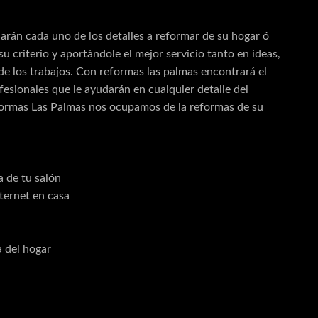
Pérgolas Metalicas
arán cada uno de los detalles a reformar de su hogar ó
Persianas
 criterio y aportándole el mejor servicio tanto en ideas,
Persianas Enrollables
e los trabajos. Con reformas las palmas encontrará el
Puertas
fesionales que le ayudarán en cualquier detalle del
formas Las Palmas nos ocupamos de la reformas de su
Rejas
Reposición de Vidrios
Venta de Vidrios
a de tu salón
Ventanas
nternet en casa
Cerámicas
Cerrajería
a del hogar
Apertura de cajas fuertes
Apertura de puertas
Cerrajeros