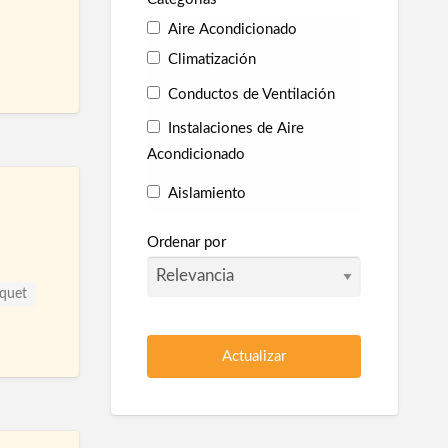
Aire Acondicionado
Climatización
Conductos de Ventilación
Instalaciones de Aire
Acondicionado
Aislamiento
ría
Aislamiento Acústico
Ordenar por
Aislamiento Térmico
Collarines Intumescentes
quet
Corcho proyectado
Pladur
r
Poliuretano Autonivelante
Protección en túneles