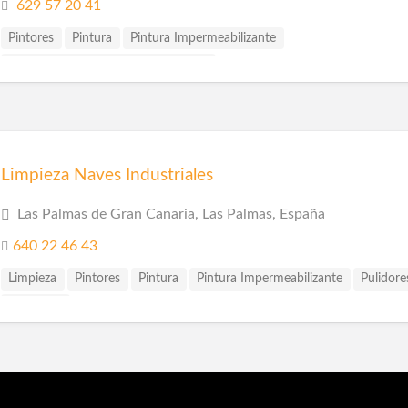
629 57 20 41
Pintores
Pintura
Pintura Impermeabilizante
Pinturas Plásticas Interior y Exterior
Limpieza Naves Industriales
Las Palmas de Gran Canaria, Las Palmas, España
640 22 46 43
Limpieza
Pintores
Pintura
Pintura Impermeabilizante
Pulidore
Reformas