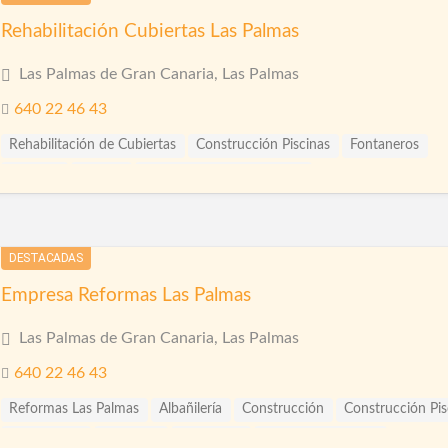
Rehabilitación de Fachadas
Rehabilitación de Terrazas
Reformas Comercios
Reformas Fachadas
Reformas Integrales
Rehabilitación Cubiertas Las Palmas
Rehabilitación de Viviendas
Restauración
Revestimiento de Facha
Reformas Locales
Reformas Oficinas
Rehabilitación
Las Palmas de Gran Canaria, Las Palmas
Revestimientos
Tarimas
Rehabilitación de Cubiertas
Rehabilitación de Edificios
Rehabilitación de Fachadas
Rehabilitación de Terrazas
640 22 46 43
Rehabilitación de Viviendas
Rejas
Restauración
Rehabilitación de Cubiertas
Construcción Piscinas
Fontaneros
Revestimiento de Fachadas
Revestimiento monocapa
Revestimie
Pintores
Pintura
Pintura Impermeabilizante
Sellado de Paso de Instalaciones
Siembra de jardines
Pinturas Plásticas Interior y Exterior
Piscinas
Reformas
Solador Alicatador
Tarimas
Techos
Telas Asfálticas
Trabajos Verticales
Yesistas
DESTACADAS
Empresa Reformas Las Palmas
Las Palmas de Gran Canaria, Las Palmas
640 22 46 43
Reformas Las Palmas
Albañilería
Construcción
Construcción Pis
Escayolistas
Fachadas
Ingenieros
Pintura Decorativa