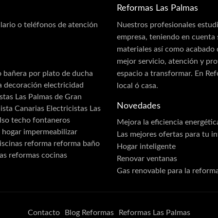
Reformas Las Palmas
ario o teléfonos de atención
Nuestros profesionales estudi
empresa, teniendo en cuenta su
materiales así como acabado d
mejor servicio, atención y pro
espacio a transformar. En Re
o
bañera por plato de ducha
a
decoración
electricidad
local ó casa.
istas Las Palmas de Gran
Novedades
ista Canarias Electricistas Las
lso techo
fontaneros
Mejora la eficiencia energétic
a
hogar
impermeabilizar
Las mejores ofertas para tu i
iscinas
reforma
reforma baño
Hogar inteligente
as
reformas cocinas
Renovar ventanas
Gas renovable para la reform
Contacto
Blog Reformas
Reformas Las Palmas