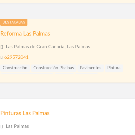
Pintura Impermeabilizante
Pinturas Intumescentes
Pinturas Plásticas Interior y Exterior
Pladur
Reformas
DESTACADAS
Reformas Baños
Reformas Cocinas
Reformas Fachadas
Reformas Integrales
Reformas Locales
Reformas Oficinas
Reforma Las Palmas
Rehabilitación
Las Palmas de Gran Canaria, Las Palmas
629572041
Construcción
Construcción Piscinas
Pavimentos
Pintura
Pintura Impermeabilizante
Piscinas
Reformas
Pinturas Las Palmas
Las Palmas