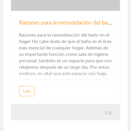
de residuos domésticos y municipales,
tratamiento de aguas residuales y / o el
tratamiento de residuos de la agricultura,
ganadería e industrias
Razones para la remodelación del baño
agroalimentarias.Además de mejorar el aire
que respiramos al no emitir contaminantes
Razones para la remodelación del baño en el
locales, este origen también ayuda a pr…
hogar No cabe duda de que el baño es el área
más esencial de cualquier hogar. Además de
su importante función como sala de higiene
personal, también es un espacio para que nos
relajemos después de un largo día. Por estos
motivos, es vital que este espacio nos haga
sentir cómodos, tranquilos y despejados. ¿Tu
baño te hace sentir así? Si la respuesta es no,
Leer
es hora de renovar el baño. Aquí te damos
cinco razones para llevar a cabo la
remodelación del baño.¿Por qué remodelar el
baño?En ocasiones, no nos atrevemos a
0
remodelar el baño por pereza o falta de
dinero, y perdemos la oportunidad de crear