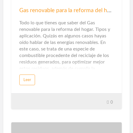
cuanto a seguridad para su hogar es instalar
herrajes seguros y confiables para puertas y
Gas renovable para la reforma del hogar
ventanas. Una cerradura mal ajustada puede
hacer que se rompa fácilmente. La elecció…
Todo lo que tienes que saber del Gas
renovable para la reforma del hogar. Tipos y
aplicación. Quizás en algunos casos hayas
oído hablar de las energías renovables. En
este caso, se trata de una especie de
combustible procedente del reciclaje de los
residuos generados, para optimizar mejor
estos residuos, además de cumplir la
promesa de promover una economía circular
Leer
sin emisiones de dióxido de carbono.Sin
embargo, cuando piensas en energías
renovables, destacarán la solar y la eólica ...
Pero en unos pocos casos te detendrás a
0
pensarlo, en la categoría de gas natural
puede haber otras opciones en este sentido.
Que te explicamos ...Gas renovableEn este
caso, este tipo de gas proviene del reciclaje