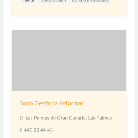
Pladur
Construcción
Corcho proyectado
Materiales
Microcemento
Pintores
Proyección de Mortero Ignífugo
Reformas
Revestimientos
Techos
Yesistas
Todo Gestiona Reformas
Las Palmas de Gran Canaria, Las Palmas
640 22 46 43