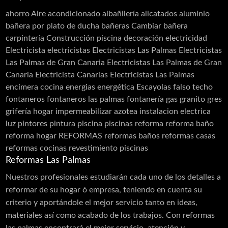
Restauración
Revestimiento de Fachadas
ahorro
Aire acondicionado
albañilería
alicatados
aluminio
Revestimiento monocapa
Revestimientos
bañera por plato de ducha
bañeras
Cambiar bañera
Sellado de Paso de Instalaciones
carpintería
Construcción piscina
decoración
electricidad
Siembra de jardines
Solador Alicatador
Electricista
electricistas
Electricistas Las Palmas
Electricistas
Tarimas
Techos
Telas Asfálticas
Las Palmas de Gran Canaria
Electricistas Las Palmas de Gran
Canaria Electricista Canarias Electricistas Las Palmas
Trabajos Verticales
Yesistas
encimera cocina
energias
energética
Escayolas
falso techo
fontaneros
fontaneros las palmas
fontanería
gas
granito
gres
grifería
hogar
impermeabilizar azotea
instalacion electrica
luz
pintores
pintura
piscina
piscinas
reforma
reforma baño
reforma hogar
REFORMAS
reformas baños
reformas casas
reformas cocinas
revestimiento piscinas
Reformas Las Palmas
Nuestros profesionales estudiarán cada uno de los detalles a
reformar de su hogar ó empresa, teniendo en cuenta su
criterio y aportándole el mejor servicio tanto en ideas,
materiales así como acabado de los trabajos. Con reformas