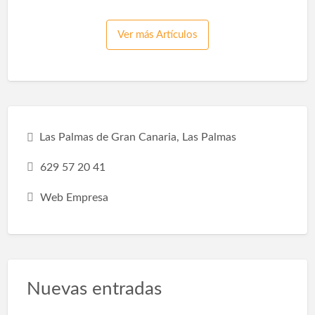
un espacio único que sea conveniente para
nuestra vida y se adapte a nuestras
necesidades, gustos y estilos de vida. Por eso
Ver más Artículos
debes saber que remodelar un baño tiene
diferentes beneficios: Espacio de
optimización:Hacer una pequeña reforma en
el baño, como sustituir la bañera por una
ducha, hará que la habitación sea más espa…
Las Palmas de Gran Canaria, Las Palmas
629 57 20 41
Web Empresa
Nuevas entradas