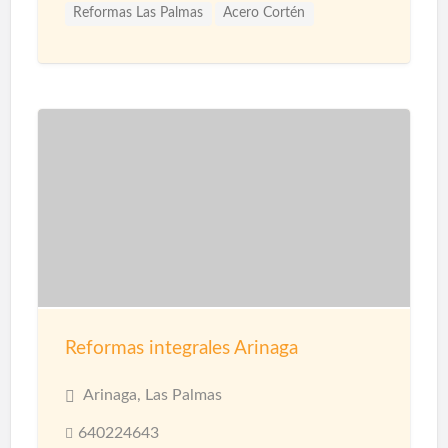
Reformas Las Palmas
Acero Cortén
Acero Inoxidable
Bandejas Acero Inoxidable
Barandillas
Barnices
Carpinterias
Cerámicas
Cerramiento Acero Inoxidable
Cerramientos
Corcho Proyectado impermeabilización
Decoración de Espacios
Diseño de interiores
Encimeras
Fontanería
Fontaneros
Impermeabilización
Impermeabilizaciones
Instalaciones de Fontanería
Instalaciones de Iluminación
Instalaciones Eléctricas
Jardinería
Limpieza
Reformas integrales Arinaga
Mamparas
Materiales
Microcemento
Mosquiteras
Paisajismo
Papel Decorativo
Arinaga, Las Palmas
Parquet
Pavimentos
Pérgolas
640224643
Pérgolas Metalicas
Persianas