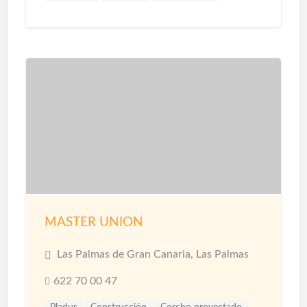
Construcción Piscinas
Escayolistas
Fachadas
Instalaciones
Instalaciones de Saneamiento
Parquet
Pavimentos
Pintores
Pintura
Pintura Decorativa
Piscinas
Pladur
Reformas
Reformas Baños
Reformas Cocinas
Reformas Comercios
Tarimas
MASTER UNION
Las Palmas de Gran Canaria, Las Palmas
622 70 00 47