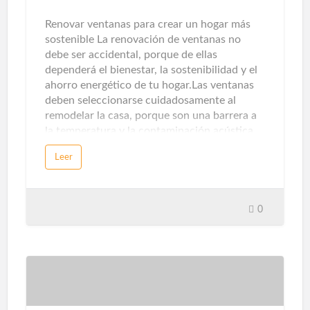
ventanas, así como los sensores de presencia
y temperatura, detectarán intrusos. Con la
Renovar ventanas para crear un hogar más
ayuda de alarmas acústicas, pue…
sostenible La renovación de ventanas no
debe ser accidental, porque de ellas
dependerá el bienestar, la sostenibilidad y el
ahorro energético de tu hogar.Las ventanas
deben seleccionarse cuidadosamente al
remodelar la casa, porque son una barrera a
la temperatura y la contaminación acústica.
Los sistemas de apertura, perfiles, ventanas y
Leer
persianas afectarán directamente a nuestra
comodidad y bienestar.Hoy en día existen
diversas formas de utilizar las ventanas como
aliado decorativo. El formato XL, la silueta
0
casi invisible y la montura de diseño marcan
los cambios antes y después de la familia. Sin
embargo, además de sus efectos visuales,
también debes evaluar su desempeño
técnico. Estos son los criterios que debes
considerar. La sugerencia primordial en