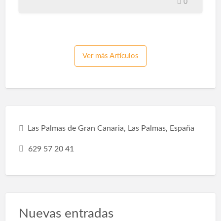
baño?En ocasiones, no nos atrevemos a
0
remodelar el baño por pereza o falta de
dinero, y perdemos la oportunidad de crear
un espacio único que sea conveniente para
nuestra vida y se adapte a nuestras
necesidades, gustos y estilos de vida. Por eso
Ver más Artículos
debes saber que remodelar un baño tiene
diferentes beneficios: Espacio de
optimización:Hacer una pequeña reforma en
el baño, como sustituir la bañera por una
ducha, hará que la habitación sea más espa…
Las Palmas de Gran Canaria, Las Palmas, España
629 57 20 41
Nuevas entradas