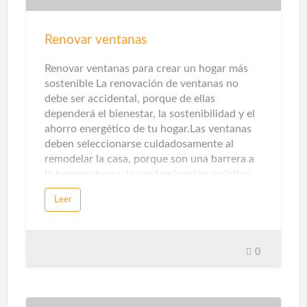
comodidad adicional. Sensor de apertura de
puerta La seguridad es otra parte clave aquí.
Los sensores de apertura de puertas y
Renovar ventanas
ventanas, así como los sensores de presencia
y temperatura, detectarán intrusos. Con la
Renovar ventanas para crear un hogar más
ayuda de alarmas acústicas, pue…
sostenible La renovación de ventanas no
debe ser accidental, porque de ellas
dependerá el bienestar, la sostenibilidad y el
ahorro energético de tu hogar.Las ventanas
deben seleccionarse cuidadosamente al
remodelar la casa, porque son una barrera a
la temperatura y la contaminación acústica.
Los sistemas de apertura, perfiles, ventanas y
Leer
persianas afectarán directamente a nuestra
comodidad y bienestar.Hoy en día existen
diversas formas de utilizar las ventanas como
aliado decorativo. El formato XL, la silueta
0
casi invisible y la montura de diseño marcan
los cambios antes y después de la familia. Sin
embargo, además de sus efectos visuales,