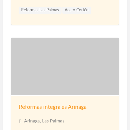
Reformas Las Palmas
Acero Cortén
Acero Inoxidable
Bandejas Acero Inoxidable
Barandillas
Barnices
Carpinterias
Cerámicas
Cerramiento Acero Inoxidable
Cerramientos
Corcho Proyectado impermeabilización
Decoración de Espacios
Diseño de interiores
Encimeras
Fontanería
Fontaneros
Impermeabilización
Impermeabilizaciones
Instalaciones de Fontanería
Instalaciones de Iluminación
Instalaciones Eléctricas
Jardinería
Limpieza
Reformas integrales Arinaga
Mamparas
Materiales
Microcemento
Mosquiteras
Paisajismo
Papel Decorativo
Arinaga, Las Palmas
Parquet
Pavimentos
Pérgolas