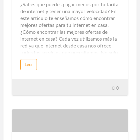
termostatos inteligentes y los se…
¿Sabes que puedes pagar menos por tu tarifa
de internet y tener una mayor velocidad? En
este artículo te enseñamos cómo encontrar
mejores ofertas para tu internet en casa.
¿Cómo encontrar las mejores ofertas de
internet en casa? Cada vez utilizamos más la
red ya que internet desde casa nos ofrece
todos los servicios que necesitamos. No solo
de entretenimiento, sino que también nos
Leer
ofrece servicios de información o formativos
para poder evolucionar en nuestra carrera
profesional. Por ello es muy importante
contar con una buena conexión a internet, y
0
si teletrabajamos y necesitamos subir
contenido a la red, es mejor que sea
simétrica, es decir, que ofrezca la misma
velocidad de subida y de bajada, tal y como
explican desde Zona-internet.com.En la
actualidad podemos encontrar velocidades
de conexión de entre 100 megas y 1 GB de