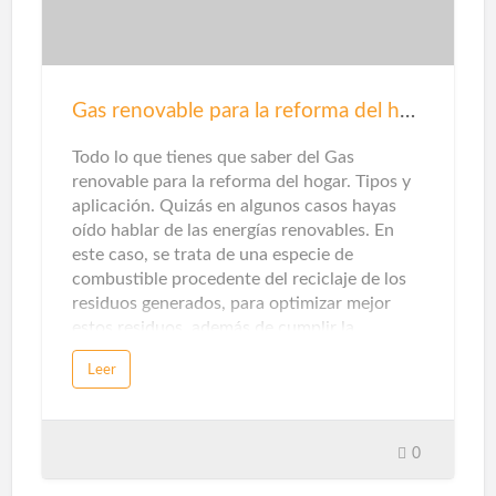
también debes evaluar su desempeño
técnico. Estos son los criterios que debes
considerar. La sugerencia primordial en
cuanto a seguridad para su hogar es instalar
herrajes seguros y confiables para puertas y
Gas renovable para la reforma del hogar
ventanas. Una cerradura mal ajustada puede
hacer que se rompa fácilmente. La elecció…
Todo lo que tienes que saber del Gas
renovable para la reforma del hogar. Tipos y
aplicación. Quizás en algunos casos hayas
oído hablar de las energías renovables. En
este caso, se trata de una especie de
combustible procedente del reciclaje de los
residuos generados, para optimizar mejor
estos residuos, además de cumplir la
promesa de promover una economía circular
Leer
sin emisiones de dióxido de carbono.Sin
embargo, cuando piensas en energías
renovables, destacarán la solar y la eólica ...
Pero en unos pocos casos te detendrás a
0
pensarlo, en la categoría de gas natural