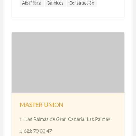
Albañilería
Barnices
Construcción
Construcción Piscinas
Escayolistas
Fachadas
Instalaciones
Instalaciones de Saneamiento
Parquet
Pavimentos
Pintores
Pintura
Pintura Decorativa
Piscinas
Pladur
Reformas
Reformas Baños
Reformas Cocinas
Reformas Comercios
Tarimas
MASTER UNION
Las Palmas de Gran Canaria, Las Palmas
622 70 00 47