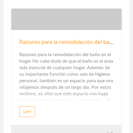
puede haber otras opciones en este sentido.
Que te explicamos ...Gas renovableEn este
caso, este tipo de gas proviene del reciclaje
de residuos domésticos y municipales,
tratamiento de aguas residuales y / o el
tratamiento de residuos de la agricultura,
ganadería e industrias
Razones para la remodelación del baño
agroalimentarias.Además de mejorar el aire
que respiramos al no emitir contaminantes
Razones para la remodelación del baño en el
locales, este origen también ayuda a pr…
hogar No cabe duda de que el baño es el área
más esencial de cualquier hogar. Además de
su importante función como sala de higiene
personal, también es un espacio para que nos
relajemos después de un largo día. Por estos
motivos, es vital que este espacio nos haga
sentir cómodos, tranquilos y despejados. ¿Tu
baño te hace sentir así? Si la respuesta es no,
Leer
es hora de renovar el baño. Aquí te damos
cinco razones para llevar a cabo la
remodelación del baño.¿Por qué remodelar el