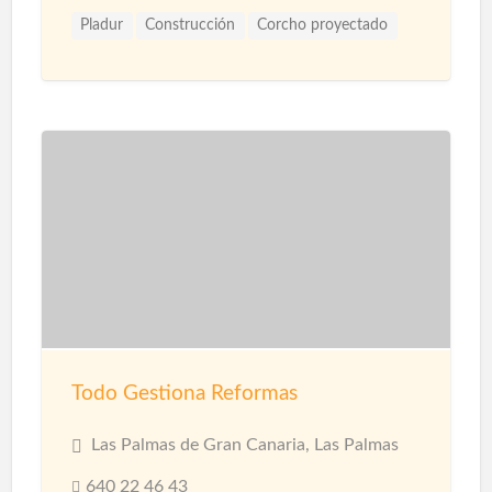
Pladur
Construcción
Corcho proyectado
Materiales
Microcemento
Pintores
Proyección de Mortero Ignífugo
Reformas
Revestimientos
Techos
Yesistas
Todo Gestiona Reformas
Las Palmas de Gran Canaria, Las Palmas
640 22 46 43