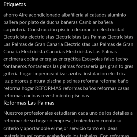
Etiquetas
Restauración
Revestimiento de Fachadas
ahorro
Aire acondicionado
albañilería
alicatados
aluminio
Revestimiento monocapa
Revestimientos
bañera por plato de ducha
bañeras
Cambiar bañera
Sellado de Paso de Instalaciones
carpintería
Construcción piscina
decoración
electricidad
Siembra de jardines
Solador Alicatador
Electricista
electricistas
Electricistas Las Palmas
Electricistas
Tarimas
Techos
Telas Asfálticas
Las Palmas de Gran Canaria
Electricistas Las Palmas de Gran
Canaria Electricista Canarias Electricistas Las Palmas
Trabajos Verticales
Yesistas
encimera cocina
energias
energética
Escayolas
falso techo
fontaneros
fontaneros las palmas
fontanería
gas
granito
gres
grifería
hogar
impermeabilizar azotea
instalacion electrica
luz
pintores
pintura
piscina
piscinas
reforma
reforma baño
reforma hogar
REFORMAS
reformas baños
reformas casas
reformas cocinas
revestimiento piscinas
Reformas Las Palmas
Nuestros profesionales estudiarán cada uno de los detalles a
reformar de su hogar ó empresa, teniendo en cuenta su
criterio y aportándole el mejor servicio tanto en ideas,
materiales así como acabado de los trabajos. Con reformas