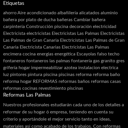
Etiquetas
Restauración
Revestimiento de Fachadas
ahorro
Aire acondicionado
albañilería
alicatados
aluminio
Revestimiento monocapa
Revestimientos
bañera por plato de ducha
bañeras
Cambiar bañera
Sellado de Paso de Instalaciones
carpintería
Construcción piscina
decoración
electricidad
Siembra de jardines
Solador Alicatador
Electricista
electricistas
Electricistas Las Palmas
Electricistas
Tarimas
Techos
Telas Asfálticas
Las Palmas de Gran Canaria
Electricistas Las Palmas de Gran
Canaria Electricista Canarias Electricistas Las Palmas
Trabajos Verticales
Yesistas
encimera cocina
energias
energética
Escayolas
falso techo
fontaneros
fontaneros las palmas
fontanería
gas
granito
gres
grifería
hogar
impermeabilizar azotea
instalacion electrica
luz
pintores
pintura
piscina
piscinas
reforma
reforma baño
reforma hogar
REFORMAS
reformas baños
reformas casas
reformas cocinas
revestimiento piscinas
Reformas Las Palmas
Nuestros profesionales estudiarán cada uno de los detalles a
reformar de su hogar ó empresa, teniendo en cuenta su
criterio y aportándole el mejor servicio tanto en ideas,
materiales así como acabado de los trabajos. Con reformas