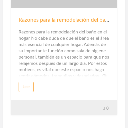
tratamiento de aguas residuales y / o el
tratamiento de residuos de la agricultura,
ganadería e industrias
Razones para la remodelación del baño
agroalimentarias.Además de mejorar el aire
que respiramos al no emitir contaminantes
Razones para la remodelación del baño en el
locales, este origen también ayuda a pr…
hogar No cabe duda de que el baño es el área
más esencial de cualquier hogar. Además de
su importante función como sala de higiene
personal, también es un espacio para que nos
relajemos después de un largo día. Por estos
motivos, es vital que este espacio nos haga
sentir cómodos, tranquilos y despejados. ¿Tu
baño te hace sentir así? Si la respuesta es no,
Leer
es hora de renovar el baño. Aquí te damos
cinco razones para llevar a cabo la
remodelación del baño.¿Por qué remodelar el
baño?En ocasiones, no nos atrevemos a
0
remodelar el baño por pereza o falta de
dinero, y perdemos la oportunidad de crear
un espacio único que sea conveniente para