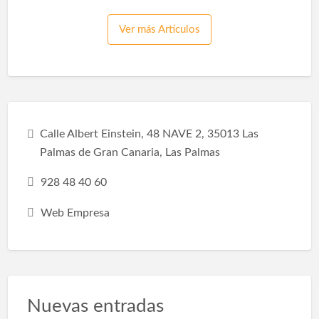
nuestra vida y se adapte a nuestras
necesidades, gustos y estilos de vida. Por eso
Ver más Artículos
debes saber que remodelar un baño tiene
diferentes beneficios: Espacio de
optimización:Hacer una pequeña reforma en
el baño, como sustituir la bañera por una
ducha, hará que la habitación sea más espa…
Calle Albert Einstein, 48 NAVE 2, 35013 Las
Palmas de Gran Canaria, Las Palmas
928 48 40 60
Web Empresa
Nuevas entradas