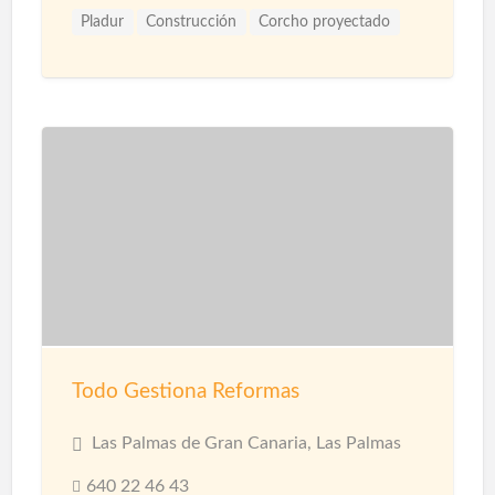
Pladur
Construcción
Corcho proyectado
Materiales
Microcemento
Pintores
Proyección de Mortero Ignífugo
Reformas
Revestimientos
Techos
Yesistas
Todo Gestiona Reformas
Las Palmas de Gran Canaria, Las Palmas
640 22 46 43