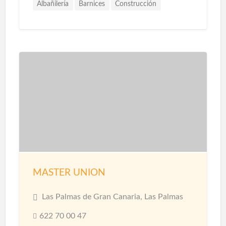
Albañilería
Barnices
Construcción
Construcción Piscinas
Escayolistas
Fachadas
Instalaciones
Instalaciones de Saneamiento
Parquet
Pavimentos
Pintores
Pintura
Pintura Decorativa
Piscinas
Pladur
Reformas
Reformas Baños
Reformas Cocinas
Reformas Comercios
Tarimas
MASTER UNION
Las Palmas de Gran Canaria, Las Palmas
622 70 00 47