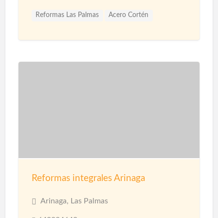
Reformas Las Palmas
Acero Cortén
Acero Inoxidable
Bandejas Acero Inoxidable
Barandillas
Barnices
Carpinterias
Cerámicas
Cerramiento Acero Inoxidable
Cerramientos
Corcho Proyectado impermeabilización
Decoración de Espacios
Diseño de interiores
Encimeras
Fontanería
Fontaneros
Impermeabilización
Impermeabilizaciones
Instalaciones de Fontanería
Instalaciones de Iluminación
Instalaciones Eléctricas
Jardinería
Limpieza
Reformas integrales Arinaga
Mamparas
Materiales
Microcemento
Mosquiteras
Paisajismo
Papel Decorativo
Arinaga, Las Palmas
Parquet
Pavimentos
Pérgolas