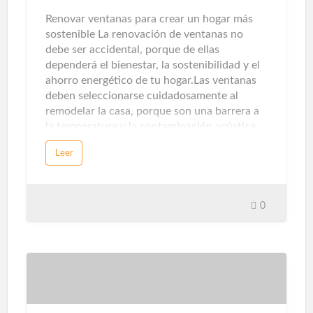
y temperatura, detectarán intrusos. Con la
Renovar ventanas para crear un hogar más
ayuda de alarmas acústicas, pue…
sostenible La renovación de ventanas no
debe ser accidental, porque de ellas
dependerá el bienestar, la sostenibilidad y el
ahorro energético de tu hogar.Las ventanas
deben seleccionarse cuidadosamente al
remodelar la casa, porque son una barrera a
la temperatura y la contaminación acústica.
Los sistemas de apertura, perfiles, ventanas y
Leer
persianas afectarán directamente a nuestra
comodidad y bienestar.Hoy en día existen
diversas formas de utilizar las ventanas como
aliado decorativo. El formato XL, la silueta
0
casi invisible y la montura de diseño marcan
los cambios antes y después de la familia. Sin
embargo, además de sus efectos visuales,
también debes evaluar su desempeño
técnico. Estos son los criterios que debes
considerar. La sugerencia primordial en
cuanto a seguridad para su hogar es instalar