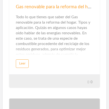
herrajes seguros y confiables para puertas y
Gas renovable para la reforma del hogar
ventanas. Una cerradura mal ajustada puede
hacer que se rompa fácilmente. La elecció…
Todo lo que tienes que saber del Gas
renovable para la reforma del hogar. Tipos y
aplicación. Quizás en algunos casos hayas
oído hablar de las energías renovables. En
este caso, se trata de una especie de
combustible procedente del reciclaje de los
residuos generados, para optimizar mejor
estos residuos, además de cumplir la
promesa de promover una economía circular
Leer
sin emisiones de dióxido de carbono.Sin
embargo, cuando piensas en energías
renovables, destacarán la solar y la eólica ...
Pero en unos pocos casos te detendrás a
0
pensarlo, en la categoría de gas natural
puede haber otras opciones en este sentido.
Que te explicamos ...Gas renovableEn este
caso, este tipo de gas proviene del reciclaje
de residuos domésticos y municipales,