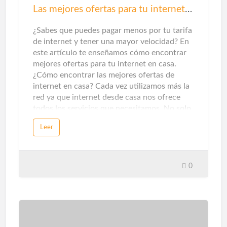
tareas tengan un uso óptimo del gasto
Las mejores ofertas para tu internet en casa
energético.Dentro del ámbito doméstico, los
termostatos inteligentes y los se…
¿Sabes que puedes pagar menos por tu tarifa
de internet y tener una mayor velocidad? En
este artículo te enseñamos cómo encontrar
mejores ofertas para tu internet en casa.
¿Cómo encontrar las mejores ofertas de
internet en casa? Cada vez utilizamos más la
red ya que internet desde casa nos ofrece
todos los servicios que necesitamos. No solo
de entretenimiento, sino que también nos
Leer
ofrece servicios de información o formativos
para poder evolucionar en nuestra carrera
profesional. Por ello es muy importante
contar con una buena conexión a internet, y
0
si teletrabajamos y necesitamos subir
contenido a la red, es mejor que sea
simétrica, es decir, que ofrezca la misma
velocidad de subida y de bajada, tal y como
explican desde Zona-internet.com.En la