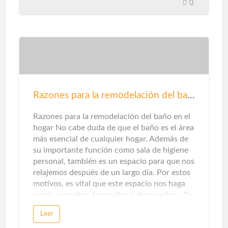
Pero en unos pocos casos te detendrás a
0
pensarlo, en la categoría de gas natural
puede haber otras opciones en este sentido.
Que te explicamos ...Gas renovableEn este
caso, este tipo de gas proviene del reciclaje
de residuos domésticos y municipales,
tratamiento de aguas residuales y / o el
tratamiento de residuos de la agricultura,
ganadería e industrias
Razones para la remodelación del baño
agroalimentarias.Además de mejorar el aire
que respiramos al no emitir contaminantes
Razones para la remodelación del baño en el
locales, este origen también ayuda a pr…
hogar No cabe duda de que el baño es el área
más esencial de cualquier hogar. Además de
su importante función como sala de higiene
personal, también es un espacio para que nos
relajemos después de un largo día. Por estos
motivos, es vital que este espacio nos haga
sentir cómodos, tranquilos y despejados. ¿Tu
baño te hace sentir así? Si la respuesta es no,
Leer
es hora de renovar el baño. Aquí te damos