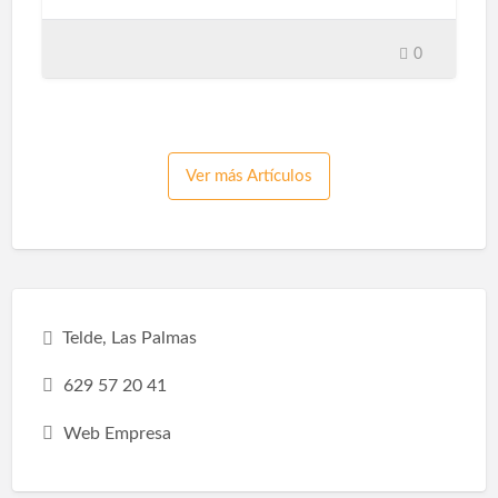
cinco razones para llevar a cabo la
remodelación del baño.¿Por qué remodelar el
baño?En ocasiones, no nos atrevemos a
0
remodelar el baño por pereza o falta de
dinero, y perdemos la oportunidad de crear
un espacio único que sea conveniente para
nuestra vida y se adapte a nuestras
necesidades, gustos y estilos de vida. Por eso
Ver más Artículos
debes saber que remodelar un baño tiene
diferentes beneficios: Espacio de
optimización:Hacer una pequeña reforma en
el baño, como sustituir la bañera por una
ducha, hará que la habitación sea más espa…
Telde, Las Palmas
629 57 20 41
Web Empresa