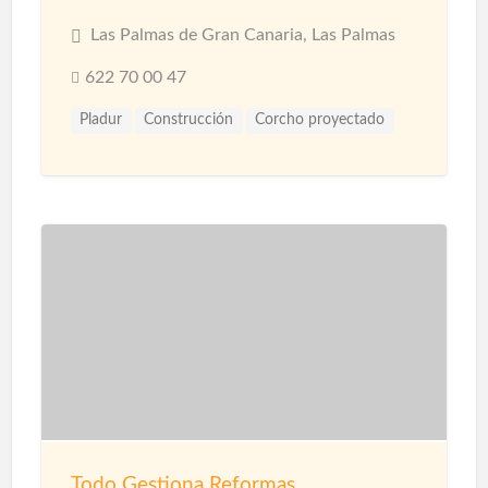
Las Palmas de Gran Canaria, Las Palmas
622 70 00 47
Pladur
Construcción
Corcho proyectado
Materiales
Microcemento
Pintores
Proyección de Mortero Ignífugo
Reformas
Revestimientos
Techos
Yesistas
Todo Gestiona Reformas