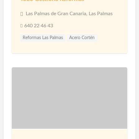
Las Palmas de Gran Canaria, Las Palmas
640 22 46 43
Reformas Las Palmas
Acero Cortén
Acero Inoxidable
Bandejas Acero Inoxidable
Barandillas
Barnices
Carpinterias
Cerámicas
Cerramiento Acero Inoxidable
Cerramientos
Corcho Proyectado impermeabilización
Decoración de Espacios
Diseño de interiores
Encimeras
Fontanería
Fontaneros
Impermeabilización
Impermeabilizaciones
Instalaciones de Fontanería
Instalaciones de Iluminación
Instalaciones Eléctricas
Jardinería
Limpieza