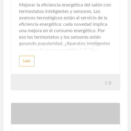
Mejorar la eficiencia energética del salón con
termostatos inteligentes y sensores. Los
avances tecnológicos están al servicio de la
eficiencia energética: cada novedad implica
una mejora en el consumo energético. Por
eso los termostatos y los sensores están
ganando popularidad. ¿Aparatos inteligentes
＝ mejor eficiencia energética? ¡Sí! Pero…
para que un electrodoméstico, un artefacto
Leer
eléctrico o aparato electrónico se considere
inteligente, debe tener estas características:
poder gestionarse y automatizarse desde
sistemas de control centralizados. Estos
0
mecanismos de control, a su vez, se pueden
operar a través de dispositivos como
teléfonos inteligentes, tabletas, ordenadores
o asistentes virtuales en altavoz. Esta
capacidad de gestión es lo que hace que los
electrodomésticos, sistemas de iluminación,
climatización, seguridad y automatización de