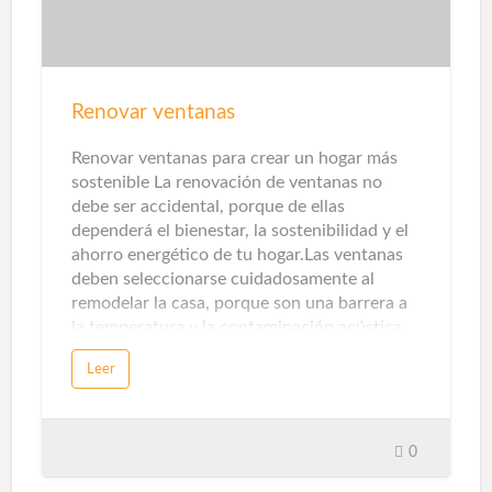
hogar estará seguro, mientras que el uso de
la última tecnología le proporcionará una
comodidad adicional. Sensor de apertura de
puerta La seguridad es otra parte clave aquí.
Los sensores de apertura de puertas y
Renovar ventanas
ventanas, así como los sensores de presencia
y temperatura, detectarán intrusos. Con la
Renovar ventanas para crear un hogar más
ayuda de alarmas acústicas, pue…
sostenible La renovación de ventanas no
debe ser accidental, porque de ellas
dependerá el bienestar, la sostenibilidad y el
ahorro energético de tu hogar.Las ventanas
deben seleccionarse cuidadosamente al
remodelar la casa, porque son una barrera a
la temperatura y la contaminación acústica.
Los sistemas de apertura, perfiles, ventanas y
Leer
persianas afectarán directamente a nuestra
comodidad y bienestar.Hoy en día existen
diversas formas de utilizar las ventanas como
aliado decorativo. El formato XL, la silueta
0
casi invisible y la montura de diseño marcan