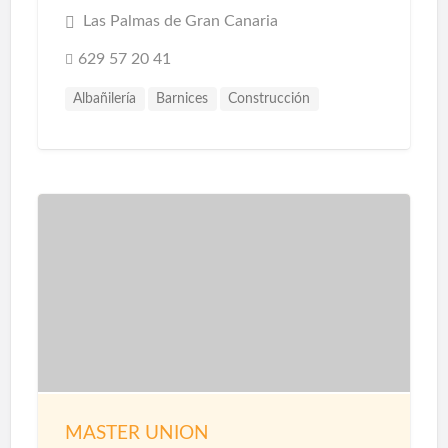
Las Palmas de Gran Canaria
629 57 20 41
Albañilería
Barnices
Construcción
Construcción Piscinas
Escayolistas
Fachadas
Instalaciones
Instalaciones de Saneamiento
Parquet
Pavimentos
Pintores
Pintura
Pintura Decorativa
Piscinas
Pladur
Reformas
Reformas Baños
Reformas Cocinas
Reformas Comercios
Tarimas
MASTER UNION