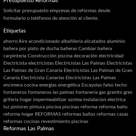
Presupuesto Reformas
Rehabilitación de Fachadas
Solicitar
presupuesto
empresas de reformas desde
Rehabilitación de Terrazas
formulario o teléfonos de atención al cliente.
Rehabilitación de Viviendas
Rejas
Etiquetas
Restauración
Revestimiento de Fachadas
ahorro
Aire acondicionado
albañilería
alicatados
aluminio
Revestimiento monocapa
Revestimientos
bañera por plato de ducha
bañeras
Cambiar bañera
Sellado de Paso de Instalaciones
carpintería
Construcción piscina
decoración
electricidad
Siembra de jardines
Solador Alicatador
Electricista
electricistas
Electricistas Las Palmas
Electricistas
Tarimas
Techos
Telas Asfálticas
Las Palmas de Gran Canaria
Electricistas Las Palmas de Gran
Canaria Electricista Canarias Electricistas Las Palmas
Trabajos Verticales
Yesistas
encimera cocina
energias
energética
Escayolas
falso techo
fontaneros
fontaneros las palmas
fontanería
gas
granito
gres
grifería
hogar
impermeabilizar azotea
instalacion electrica
luz
pintores
pintura
piscina
piscinas
reforma
reforma baño
reforma hogar
REFORMAS
reformas baños
reformas casas
reformas cocinas
revestimiento piscinas
Reformas Las Palmas