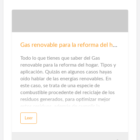
los cambios antes y después de la familia. Sin
embargo, además de sus efectos visuales,
también debes evaluar su desempeño
técnico. Estos son los criterios que debes
considerar. La sugerencia primordial en
cuanto a seguridad para su hogar es instalar
herrajes seguros y confiables para puertas y
Gas renovable para la reforma del hogar
ventanas. Una cerradura mal ajustada puede
hacer que se rompa fácilmente. La elecció…
Todo lo que tienes que saber del Gas
renovable para la reforma del hogar. Tipos y
aplicación. Quizás en algunos casos hayas
oído hablar de las energías renovables. En
este caso, se trata de una especie de
combustible procedente del reciclaje de los
residuos generados, para optimizar mejor
estos residuos, además de cumplir la
promesa de promover una economía circular
Leer
sin emisiones de dióxido de carbono.Sin
embargo, cuando piensas en energías
renovables, destacarán la solar y la eólica ...