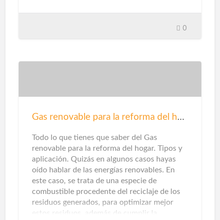
comodidad y bienestar.Hoy en día existen
diversas formas de utilizar las ventanas como
aliado decorativo. El formato XL, la silueta
0
casi invisible y la montura de diseño marcan
los cambios antes y después de la familia. Sin
embargo, además de sus efectos visuales,
también debes evaluar su desempeño
técnico. Estos son los criterios que debes
considerar. La sugerencia primordial en
cuanto a seguridad para su hogar es instalar
herrajes seguros y confiables para puertas y
Gas renovable para la reforma del hogar
ventanas. Una cerradura mal ajustada puede
hacer que se rompa fácilmente. La elecció…
Todo lo que tienes que saber del Gas
renovable para la reforma del hogar. Tipos y
aplicación. Quizás en algunos casos hayas
oído hablar de las energías renovables. En
este caso, se trata de una especie de
combustible procedente del reciclaje de los
residuos generados, para optimizar mejor
estos residuos, además de cumplir la