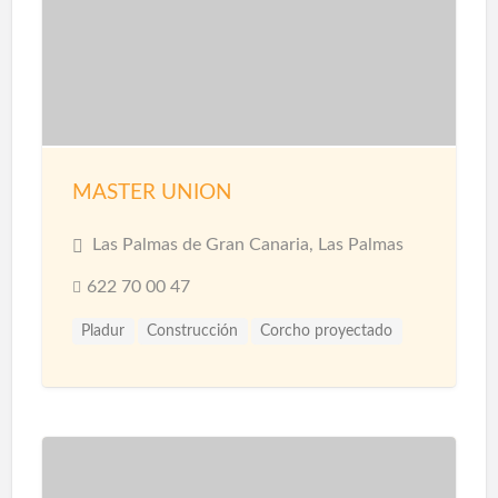
Reformas
Reformas Baños
Reformas Cocinas
Reformas Comercios
Tarimas
MASTER UNION
Las Palmas de Gran Canaria, Las Palmas
622 70 00 47
Pladur
Construcción
Corcho proyectado
Materiales
Microcemento
Pintores
Proyección de Mortero Ignífugo
Reformas
Revestimientos
Techos
Yesistas