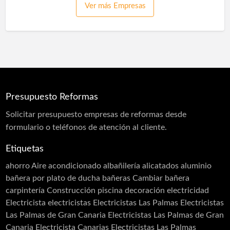
Ver más Empresas
Puertas
Puertas acústicas
Pulidores
Reformas
Reformas Baños
Reformas Baños
Reformas Cocinas
Reformas Cocinas
Reformas Fachadas
Reformas Comercios
Reformas Fachadas
Reformas Integrales
Saunas
Spas
Reformas Integrales
Reformas Locales
Reformas Oficinas
Rehabilitación
Rehabilitación de Cubiertas
Presupuesto Reformas
Rehabilitación de Edificios
Rehabilitación de Fachadas
Solicitar
presupuesto
empresas de reformas desde
Rehabilitación de Terrazas
formulario o teléfonos de atención al cliente.
Rehabilitación de Viviendas
Rejas
Etiquetas
Restauración
Revestimiento de Fachadas
ahorro
Aire acondicionado
albañilería
alicatados
aluminio
Revestimiento monocapa
Revestimientos
bañera por plato de ducha
bañeras
Cambiar bañera
Sellado de Paso de Instalaciones
carpintería
Construcción piscina
decoración
electricidad
Siembra de jardines
Solador Alicatador
Electricista
electricistas
Electricistas Las Palmas
Electricistas
Tarimas
Techos
Telas Asfálticas
Las Palmas de Gran Canaria
Electricistas Las Palmas de Gran
Canaria Electricista Canarias Electricistas Las Palmas
Trabajos Verticales
Yesistas