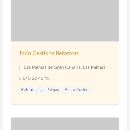
Todo Gestiona Reformas
Las Palmas de Gran Canaria, Las Palmas
640 22 46 43
Reformas Las Palmas
Acero Cortén
Acero Inoxidable
Bandejas Acero Inoxidable
Barandillas
Barnices
Carpinterias
Cerámicas
Cerramiento Acero Inoxidable
Cerramientos