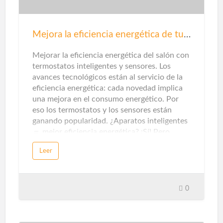
Mejora la eficiencia energética de tu salón
Mejorar la eficiencia energética del salón con
termostatos inteligentes y sensores. Los
avances tecnológicos están al servicio de la
eficiencia energética: cada novedad implica
una mejora en el consumo energético. Por
eso los termostatos y los sensores están
ganando popularidad. ¿Aparatos inteligentes
＝ mejor eficiencia energética? ¡Sí! Pero…
para que un electrodoméstico, un artefacto
Leer
eléctrico o aparato electrónico se considere
inteligente, debe tener estas características:
poder gestionarse y automatizarse desde
sistemas de control centralizados. Estos
0
mecanismos de control, a su vez, se pueden
operar a través de dispositivos como
teléfonos inteligentes, tabletas, ordenadores