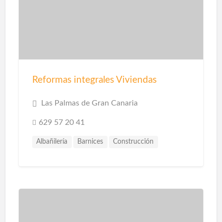
Reformas integrales Viviendas
Las Palmas de Gran Canaria
629 57 20 41
Albañilería
Barnices
Construcción
Construcción Piscinas
Escayolistas
Fachadas
Instalaciones
Instalaciones de Saneamiento
Parquet
Pavimentos
Pintores
Pintura
Pintura Decorativa
Piscinas
Pladur