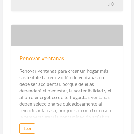
Solo necesitas los tres dispositivos que te
0
mostraremos a continuación, y podrás
automatizar tu hogar de forma muy
económica. Por solo unos 40-50 euros, su
hogar estará seguro, mientras que el uso de
la última tecnología le proporcionará una
comodidad adicional. Sensor de apertura de
puerta La seguridad es otra parte clave aquí.
Los sensores de apertura de puertas y
Renovar ventanas
ventanas, así como los sensores de presencia
y temperatura, detectarán intrusos. Con la
Renovar ventanas para crear un hogar más
ayuda de alarmas acústicas, pue…
sostenible La renovación de ventanas no
debe ser accidental, porque de ellas
dependerá el bienestar, la sostenibilidad y el
ahorro energético de tu hogar.Las ventanas
deben seleccionarse cuidadosamente al
remodelar la casa, porque son una barrera a
la temperatura y la contaminación acústica.
Los sistemas de apertura, perfiles, ventanas y
Leer
persianas afectarán directamente a nuestra