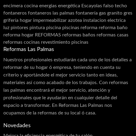
encimera cocina
energias
energética
Escayolas
falso techo
fontaneros
fontaneros las palmas
fontanería
gas
granito
gres
grifería
hogar
impermeabilizar azotea
instalacion electrica
luz
pintores
pintura
piscina
piscinas
reforma
reforma baño
reforma hogar
REFORMAS
reformas baños
reformas casas
reformas cocinas
revestimiento piscinas
Reformas Las Palmas
Nuestros profesionales estudiarán cada uno de los detalles a
reformar de su hogar ó empresa, teniendo en cuenta su
criterio y aportándole el mejor servicio tanto en ideas,
materiales así como acabado de los trabajos. Con reformas
las palmas encontrará el mejor servicio, atención y
profesionales que le ayudarán en cualquier detalle del
espacio a transformar. En Reformas Las Palmas nos
ocupamos de la reformas de su local ó casa.
Novedades
Mejora la eficiencia energética de tu salón