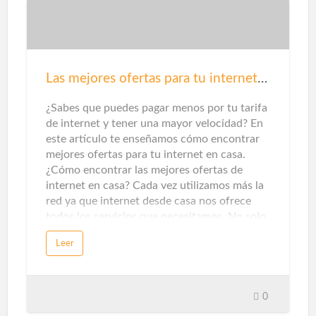
o asistentes virtuales en altavoz. Esta
capacidad de gestión es lo que hace que los
electrodomésticos, sistemas de iluminación,
climatización, seguridad y automatización de
tareas tengan un uso óptimo del gasto
Las mejores ofertas para tu internet en casa
energético.Dentro del ámbito doméstico, los
termostatos inteligentes y los se…
¿Sabes que puedes pagar menos por tu tarifa
de internet y tener una mayor velocidad? En
este artículo te enseñamos cómo encontrar
mejores ofertas para tu internet en casa.
¿Cómo encontrar las mejores ofertas de
internet en casa? Cada vez utilizamos más la
red ya que internet desde casa nos ofrece
todos los servicios que necesitamos. No solo
de entretenimiento, sino que también nos
Leer
ofrece servicios de información o formativos
para poder evolucionar en nuestra carrera
profesional. Por ello es muy importante
contar con una buena conexión a internet, y
0
si teletrabajamos y necesitamos subir