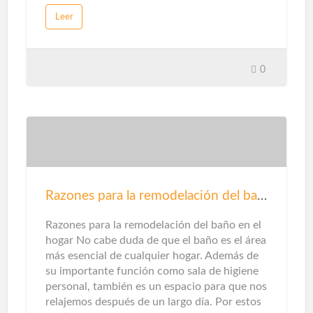
promesa de promover una economía circular
Leer
sin emisiones de dióxido de carbono.Sin
embargo, cuando piensas en energías
renovables, destacarán la solar y la eólica ...
Pero en unos pocos casos te detendrás a
0
pensarlo, en la categoría de gas natural
puede haber otras opciones en este sentido.
Que te explicamos ...Gas renovableEn este
caso, este tipo de gas proviene del reciclaje
de residuos domésticos y municipales,
tratamiento de aguas residuales y / o el
tratamiento de residuos de la agricultura,
ganadería e industrias
Razones para la remodelación del baño
agroalimentarias.Además de mejorar el aire
que respiramos al no emitir contaminantes
Razones para la remodelación del baño en el
locales, este origen también ayuda a pr…
hogar No cabe duda de que el baño es el área
más esencial de cualquier hogar. Además de
su importante función como sala de higiene
personal, también es un espacio para que nos
relajemos después de un largo día. Por estos