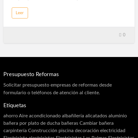
mercado.
Leer
Limpieza Fachadas Las Palmas
La mayoría de los productos son recubrimientos ó
protecciones totalmente transparentes con
0
propiedades hidrofugantes. Lo que conseguimos
cuando protegemos, es una superficie que repele
manchas, suciedad, evita la formación de
microorganismos, evita la oxidación, resiste los rayos
UV, evita la formación de hielo. Esto hace que los
Presupuesto Reformas
mantenimientos y limpiezas sean muy fáciles,
Solicitar
presupuesto
empresas de reformas desde
gastemos menos agua y menos productos químicos.
formulario o teléfonos de atención al cliente.
Todo Gestiona Reformas
Etiquetas
Proporcionar en todo momento un servicio eficaz al
cliente, poniendo a disposición del usua…
ahorro
Aire acondicionado
albañilería
alicatados
aluminio
bañera por plato de ducha
bañeras
Cambiar bañera
carpintería
Construcción piscina
decoración
electricidad