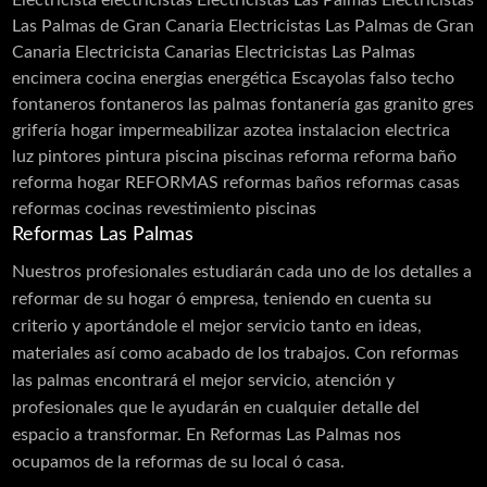
Electricista
electricistas
Electricistas Las Palmas
Electricistas
Las Palmas de Gran Canaria
Electricistas Las Palmas de Gran
Canaria Electricista Canarias Electricistas Las Palmas
encimera cocina
energias
energética
Escayolas
falso techo
fontaneros
fontaneros las palmas
fontanería
gas
granito
gres
grifería
hogar
impermeabilizar azotea
instalacion electrica
luz
pintores
pintura
piscina
piscinas
reforma
reforma baño
reforma hogar
REFORMAS
reformas baños
reformas casas
reformas cocinas
revestimiento piscinas
Reformas Las Palmas
Nuestros profesionales estudiarán cada uno de los detalles a
reformar de su hogar ó empresa, teniendo en cuenta su
criterio y aportándole el mejor servicio tanto en ideas,
materiales así como acabado de los trabajos. Con reformas
las palmas encontrará el mejor servicio, atención y
profesionales que le ayudarán en cualquier detalle del
espacio a transformar. En Reformas Las Palmas nos
ocupamos de la reformas de su local ó casa.