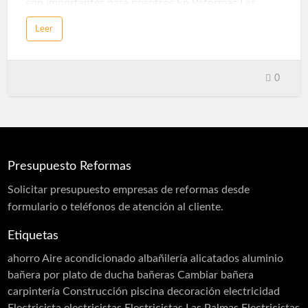
son importantes para nosotros.En Reformas Las
Palmas nuestros especialistas en reformas le darán
Leer
un presupuesto sin compromiso para la reforma de
su Casa, local, reforma restaurantes, edificios,
centros médicos, gabinetes, etc. Somos varios
equipos de profesionales del sector de las reformas y
0
multiservicios con varios años de experiencia,
garantizamos nuestro servicio de primera calidad en
Las Palmas.
Presupuesto Reformas
Solicitar
presupuesto
empresas de reformas desde
formulario o teléfonos de atención al cliente.
Etiquetas
ahorro
Aire acondicionado
albañilería
alicatados
aluminio
bañera por plato de ducha
bañeras
Cambiar bañera
carpintería
Construcción piscina
decoración
electricidad