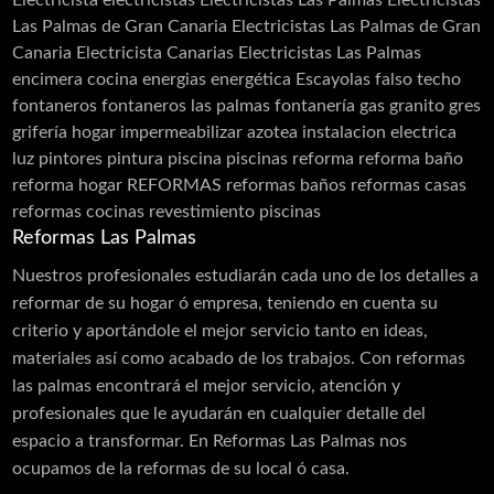
Electricista
electricistas
Electricistas Las Palmas
Electricistas
Las Palmas de Gran Canaria
Electricistas Las Palmas de Gran
Canaria Electricista Canarias Electricistas Las Palmas
encimera cocina
energias
energética
Escayolas
falso techo
fontaneros
fontaneros las palmas
fontanería
gas
granito
gres
grifería
hogar
impermeabilizar azotea
instalacion electrica
luz
pintores
pintura
piscina
piscinas
reforma
reforma baño
reforma hogar
REFORMAS
reformas baños
reformas casas
reformas cocinas
revestimiento piscinas
Reformas Las Palmas
Nuestros profesionales estudiarán cada uno de los detalles a
reformar de su hogar ó empresa, teniendo en cuenta su
criterio y aportándole el mejor servicio tanto en ideas,
materiales así como acabado de los trabajos. Con reformas
las palmas encontrará el mejor servicio, atención y
profesionales que le ayudarán en cualquier detalle del
espacio a transformar. En Reformas Las Palmas nos
ocupamos de la reformas de su local ó casa.