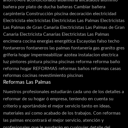
bañera por plato de ducha
bañeras
Cambiar bañera
carpintería
Construcción piscina
decoración
electricidad
Electricista
electricistas
Electricistas Las Palmas
Electricistas
Las Palmas de Gran Canaria
Electricistas Las Palmas de Gran
Canaria Electricista Canarias Electricistas Las Palmas
encimera cocina
energias
energética
Escayolas
falso techo
fontaneros
fontaneros las palmas
fontanería
gas
granito
gres
grifería
hogar
impermeabilizar azotea
instalacion electrica
luz
pintores
pintura
piscina
piscinas
reforma
reforma baño
reforma hogar
REFORMAS
reformas baños
reformas casas
reformas cocinas
revestimiento piscinas
Reformas Las Palmas
Nuestros profesionales estudiarán cada uno de los detalles a
reformar de su hogar ó empresa, teniendo en cuenta su
criterio y aportándole el mejor servicio tanto en ideas,
materiales así como acabado de los trabajos. Con reformas
las palmas encontrará el mejor servicio, atención y
profesionales que le ayudarán en cualquier detalle del