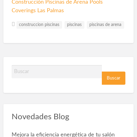
Construcción Piscinas de Arena Pools
Coverings Las Palmas
construccion piscinas
piscinas
piscinas de arena
B
u
s
c
a
r
Novedades Blog
p
o
Mejora la eficiencia energética de tu salón
r