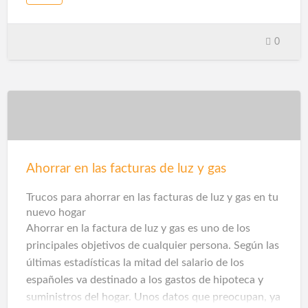
cliente con la máxima calidad, diseñando espacios
versátiles para el ocio y la diversión.
0
Piscinas Las Palmas para hoteles y viviendas
unifamiliares, pensadas para la seguridad de los
usuarios y puedan disfrutar con total tranquilidad en
los espacios decorados con cascadas, plantas,
palmeras, árboles, muros de escalada (rocodromo).
Todo pensado para el jardín del hogar o complejo
hotelero (un gimnasio al aire libre).
Ahorrar en las facturas de luz y gas
Consulte sobre los procesos de construcción que
Trucos para ahorrar en las facturas de luz y gas en tu
utiliza, Construcción Piscinas Canarias, desde
nuevo hogar
remover la tierra pa…
Ahorrar en la factura de luz y gas es uno de los
principales objetivos de cualquier persona. Según las
últimas estadísticas la mitad del salario de los
españoles va destinado a los gastos de hipoteca y
suministros del hogar. Unos datos que preocupan, ya