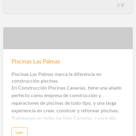
0
o …
Piscinas Las Palmas
Piscinas Las Palmas marca la diferencia en
construcción piscinas.
En Construcción Piscinas Canarias, tiene una aliado
perfecto como empresa de construcción y
reparaciones de piscinas de todo tipo, y una larga
experiencia en crear, construir y reformar piscinas.
Trabajamos en todas las Islas Canarias, y para ello
contamos con un gran equipo de profesionales que
Leer
trabajan siguiendo las indicaciones del proyecto del