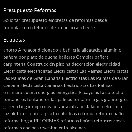
Presupuesto Reformas
Solicitar
presupuesto
empresas de reformas desde
formulario o teléfonos de atención al cliente.
Etiquetas
ahorro
Aire acondicionado
albañilería
alicatados
aluminio
bañera por plato de ducha
bañeras
Cambiar bañera
carpintería
Construcción piscina
decoración
electricidad
Electricista
electricistas
Electricistas Las Palmas
Electricistas
Las Palmas de Gran Canaria
Electricistas Las Palmas de Gran
Canaria Electricista Canarias Electricistas Las Palmas
encimera cocina
energias
energética
Escayolas
falso techo
fontaneros
fontaneros las palmas
fontanería
gas
granito
gres
grifería
hogar
impermeabilizar azotea
instalacion electrica
luz
pintores
pintura
piscina
piscinas
reforma
reforma baño
reforma hogar
REFORMAS
reformas baños
reformas casas
reformas cocinas
revestimiento piscinas