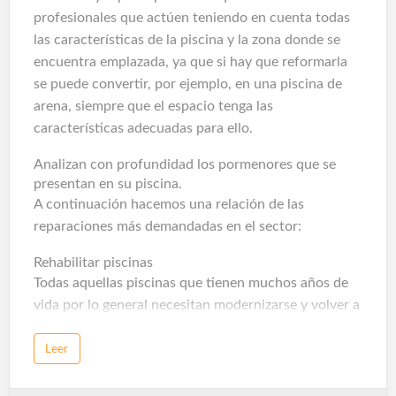
Con tal de mitigar los efectos de estas partículas
profesionales que actúen teniendo en cuenta todas
nocivas, los expertos en el sector exploraron el
las características de la piscina y la zona donde se
campo de las energías renovables para establecer…
encuentra emplazada, ya que si hay que reformarla
se puede convertir, por ejemplo, en una piscina de
arena, siempre que el espacio tenga las
características adecuadas para ello.
Analizan con profundidad los pormenores que se
presentan en su piscina.
A continuación hacemos una relación de las
reparaciones más demandadas en el sector:
Rehabilitar piscinas
Todas aquellas piscinas que tienen muchos años de
vida por lo general necesitan modernizarse y volver a
ser funcionales para que los clientes disfruten al
máximo de sus prestaciones. La acción de rehabilitar
Leer
implica, por un lado, renovar el vaso, incluso la forma
de éste en caso de reconvertirla en piscina de arena