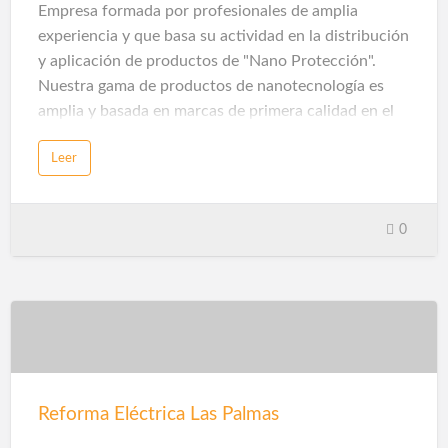
Empresa formada por profesionales de amplia
experiencia y que basa su actividad en la distribución
y aplicación de productos de "Nano Protección".
Nuestra gama de productos de nanotecnología es
amplia y basada en marcas de primera calidad en el
mercado.
Leer
Limpieza Fachadas Las Palmas
La mayoría de los productos son recubrimientos ó
protecciones totalmente transparentes con
0
propiedades hidrofugantes. Lo que conseguimos
cuando protegemos, es una superficie que repele
manchas, suciedad, evita la formación de
microorganismos, evita la oxidación, resiste los rayos
UV, evita la formación de hielo. Esto hace que los
mantenimientos y limpiezas sean muy fáciles,
gastemos menos agua y menos productos químicos.
Reforma Eléctrica Las Palmas
Todo Gestiona Reformas