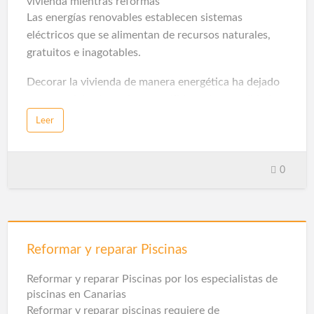
vivienda mientras reformas
Las energías renovables establecen sistemas
eléctricos que se alimentan de recursos naturales,
gratuitos e inagotables.
Decorar la vivienda de manera energética ha dejado
por completo de ser incompatible en la actualidad,
puesto que ya es posible realizarlo de manera
Leer
económica y rentable para una familia media. El
precio de los productos y materiales sostenibles
poco a poco se va regularizando gracias a los
0
cambios de hábitos de la población. Una mentalidad
más verde y consciente de la importancia del
ecologismo ha cobrado fuerza ante la
sobreexplotación de recursos como el petróleo y los
Reformar y reparar Piscinas
plásticos, causantes de la huella de carbono
irreversible en el medio ambiente, sobre todo en los
Reformar y reparar Piscinas por los especialistas de
jóvenes.
piscinas en Canarias
Reformar y reparar piscinas requiere de