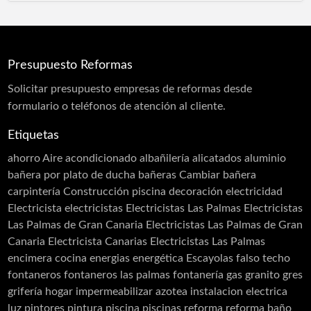
Presupuesto Reformas
Solicitar
presupuesto
empresas de reformas desde
formulario o teléfonos de atención al cliente.
Etiquetas
ahorro
Aire acondicionado
albañilería
alicatados
aluminio
bañera por plato de ducha
bañeras
Cambiar bañera
carpintería
Construcción piscina
decoración
electricidad
Electricista
electricistas
Electricistas Las Palmas
Electricistas
Las Palmas de Gran Canaria
Electricistas Las Palmas de Gran
Canaria Electricista Canarias Electricistas Las Palmas
encimera cocina
energias
energética
Escayolas
falso techo
fontaneros
fontaneros las palmas
fontanería
gas
granito
gres
grifería
hogar
impermeabilizar azotea
instalacion electrica
luz
pintores
pintura
piscina
piscinas
reforma
reforma baño