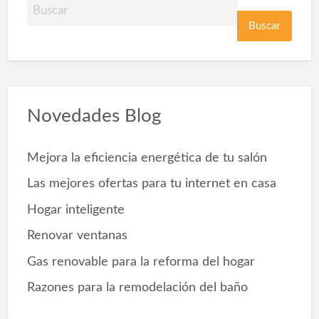
B
u
s
c
a
r
Novedades Blog
p
o
Mejora la eficiencia energética de tu salón
r
Las mejores ofertas para tu internet en casa
Hogar inteligente
Renovar ventanas
Gas renovable para la reforma del hogar
Razones para la remodelación del baño