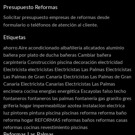
Presupuesto Reformas
Rehabilitación de Edificios
Rehabilitación de Fachadas
Solicitar
presupuesto
empresas de reformas desde
Rehabilitación de Terrazas
formulario o teléfonos de atención al cliente.
Rehabilitación de Viviendas
Rejas
Etiquetas
Restauración
Revestimiento de Fachadas
ahorro
Aire acondicionado
albañilería
alicatados
aluminio
Revestimiento monocapa
Revestimientos
bañera por plato de ducha
bañeras
Cambiar bañera
Sellado de Paso de Instalaciones
carpintería
Construcción piscina
decoración
electricidad
Siembra de jardines
Solador Alicatador
Electricista
electricistas
Electricistas Las Palmas
Electricistas
Tarimas
Techos
Telas Asfálticas
Las Palmas de Gran Canaria
Electricistas Las Palmas de Gran
Canaria Electricista Canarias Electricistas Las Palmas
Trabajos Verticales
Yesistas
encimera cocina
energias
energética
Escayolas
falso techo
fontaneros
fontaneros las palmas
fontanería
gas
granito
gres
grifería
hogar
impermeabilizar azotea
instalacion electrica
luz
pintores
pintura
piscina
piscinas
reforma
reforma baño
reforma hogar
REFORMAS
reformas baños
reformas casas
reformas cocinas
revestimiento piscinas
Reformas Las Palmas