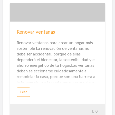
económica. Por solo unos 40-50 euros, su
hogar estará seguro, mientras que el uso de
la última tecnología le proporcionará una
comodidad adicional. Sensor de apertura de
puerta La seguridad es otra parte clave aquí.
Los sensores de apertura de puertas y
Renovar ventanas
ventanas, así como los sensores de presencia
y temperatura, detectarán intrusos. Con la
Renovar ventanas para crear un hogar más
ayuda de alarmas acústicas, pue…
sostenible La renovación de ventanas no
debe ser accidental, porque de ellas
dependerá el bienestar, la sostenibilidad y el
ahorro energético de tu hogar.Las ventanas
deben seleccionarse cuidadosamente al
remodelar la casa, porque son una barrera a
la temperatura y la contaminación acústica.
Los sistemas de apertura, perfiles, ventanas y
Leer
persianas afectarán directamente a nuestra
comodidad y bienestar.Hoy en día existen
diversas formas de utilizar las ventanas como
aliado decorativo. El formato XL, la silueta
0