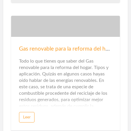
casi invisible y la montura de diseño marcan
los cambios antes y después de la familia. Sin
embargo, además de sus efectos visuales,
también debes evaluar su desempeño
técnico. Estos son los criterios que debes
considerar. La sugerencia primordial en
cuanto a seguridad para su hogar es instalar
herrajes seguros y confiables para puertas y
Gas renovable para la reforma del hogar
ventanas. Una cerradura mal ajustada puede
hacer que se rompa fácilmente. La elecció…
Todo lo que tienes que saber del Gas
renovable para la reforma del hogar. Tipos y
aplicación. Quizás en algunos casos hayas
oído hablar de las energías renovables. En
este caso, se trata de una especie de
combustible procedente del reciclaje de los
residuos generados, para optimizar mejor
estos residuos, además de cumplir la
promesa de promover una economía circular
Leer
sin emisiones de dióxido de carbono.Sin
embargo, cuando piensas en energías