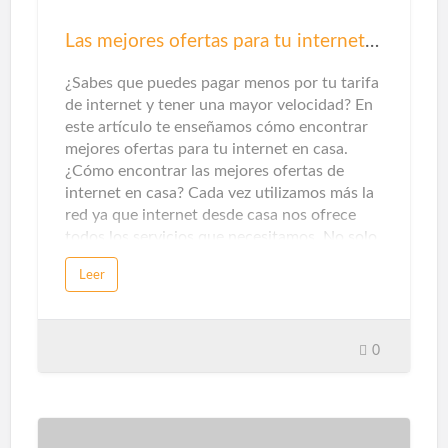
climatización, seguridad y automatización de
tareas tengan un uso óptimo del gasto
Las mejores ofertas para tu internet en casa
energético.Dentro del ámbito doméstico, los
termostatos inteligentes y los se…
¿Sabes que puedes pagar menos por tu tarifa
de internet y tener una mayor velocidad? En
este artículo te enseñamos cómo encontrar
mejores ofertas para tu internet en casa.
¿Cómo encontrar las mejores ofertas de
internet en casa? Cada vez utilizamos más la
red ya que internet desde casa nos ofrece
todos los servicios que necesitamos. No solo
de entretenimiento, sino que también nos
Leer
ofrece servicios de información o formativos
para poder evolucionar en nuestra carrera
profesional. Por ello es muy importante
contar con una buena conexión a internet, y
0
si teletrabajamos y necesitamos subir
contenido a la red, es mejor que sea
simétrica, es decir, que ofrezca la misma
velocidad de subida y de bajada, tal y como