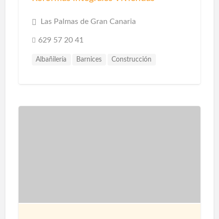
Las Palmas de Gran Canaria
629 57 20 41
Albañilería
Barnices
Construcción
Construcción Piscinas
Escayolistas
Fachadas
Instalaciones
Instalaciones de Saneamiento
Parquet
Pavimentos
Pintores
Pintura
Pintura Decorativa
Piscinas
Pladur
Reformas
Reformas Baños
Reformas Cocinas
Reformas Comercios
Tarimas