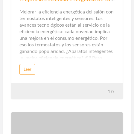
Mejorar la eficiencia energética del salón con
termostatos inteligentes y sensores. Los
avances tecnológicos están al servicio de la
eficiencia energética: cada novedad implica
una mejora en el consumo energético. Por
eso los termostatos y los sensores están
ganando popularidad. ¿Aparatos inteligentes
＝ mejor eficiencia energética? ¡Sí! Pero…
para que un electrodoméstico, un artefacto
Leer
eléctrico o aparato electrónico se considere
inteligente, debe tener estas características:
poder gestionarse y automatizarse desde
sistemas de control centralizados. Estos
0
mecanismos de control, a su vez, se pueden
operar a través de dispositivos como
teléfonos inteligentes, tabletas, ordenadores
o asistentes virtuales en altavoz. Esta
capacidad de gestión es lo que hace que los
electrodomésticos, sistemas de iluminación,