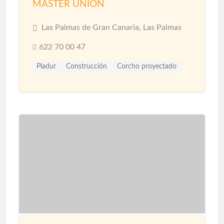
MASTER UNION
Las Palmas de Gran Canaria, Las Palmas
622 70 00 47
Pladur
Construcción
Corcho proyectado
Materiales
Microcemento
Pintores
Proyección de Mortero Ignífugo
Reformas
Revestimientos
Techos
Yesistas