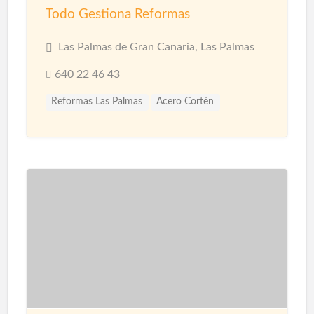
Todo Gestiona Reformas
Las Palmas de Gran Canaria, Las Palmas
640 22 46 43
Reformas Las Palmas
Acero Cortén
Acero Inoxidable
Bandejas Acero Inoxidable
Barandillas
Barnices
Carpinterias
Cerámicas
Cerramiento Acero Inoxidable
Cerramientos
Corcho Proyectado impermeabilización
Decoración de Espacios
Diseño de interiores
Encimeras
Fontanería
Fontaneros
Impermeabilización
Impermeabilizaciones
Instalaciones de Fontanería
Instalaciones de Iluminación