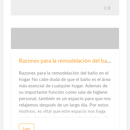
renovables, destacarán la solar y la eólica ...
Pero en unos pocos casos te detendrás a
0
pensarlo, en la categoría de gas natural
puede haber otras opciones en este sentido.
Que te explicamos ...Gas renovableEn este
caso, este tipo de gas proviene del reciclaje
de residuos domésticos y municipales,
tratamiento de aguas residuales y / o el
tratamiento de residuos de la agricultura,
ganadería e industrias
Razones para la remodelación del baño
agroalimentarias.Además de mejorar el aire
que respiramos al no emitir contaminantes
Razones para la remodelación del baño en el
locales, este origen también ayuda a pr…
hogar No cabe duda de que el baño es el área
más esencial de cualquier hogar. Además de
su importante función como sala de higiene
personal, también es un espacio para que nos
relajemos después de un largo día. Por estos
motivos, es vital que este espacio nos haga
sentir cómodos, tranquilos y despejados. ¿Tu
baño te hace sentir así? Si la respuesta es no,
Leer