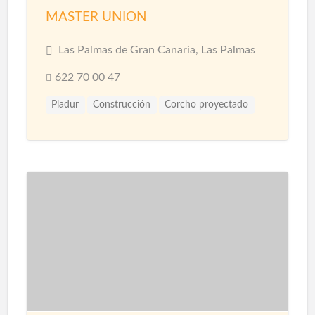
MASTER UNION
Las Palmas de Gran Canaria, Las Palmas
622 70 00 47
Pladur
Construcción
Corcho proyectado
Materiales
Microcemento
Pintores
Proyección de Mortero Ignífugo
Reformas
Revestimientos
Techos
Yesistas