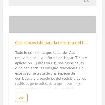
0
casi invisible y la montura de diseño marcan
los cambios antes y después de la familia. Sin
embargo, además de sus efectos visuales,
también debes evaluar su desempeño
técnico. Estos son los criterios que debes
considerar. La sugerencia primordial en
cuanto a seguridad para su hogar es instalar
herrajes seguros y confiables para puertas y
Gas renovable para la reforma del hogar
ventanas. Una cerradura mal ajustada puede
hacer que se rompa fácilmente. La elecció…
Todo lo que tienes que saber del Gas
renovable para la reforma del hogar. Tipos y
aplicación. Quizás en algunos casos hayas
oído hablar de las energías renovables. En
este caso, se trata de una especie de
combustible procedente del reciclaje de los
residuos generados, para optimizar mejor
estos residuos, además de cumplir la
promesa de promover una economía circular
Leer
sin emisiones de dióxido de carbono.Sin
embargo, cuando piensas en energías