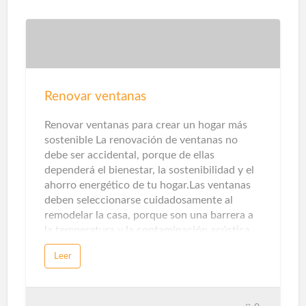
automatizar tu hogar de forma muy
económica. Por solo unos 40-50 euros, su
hogar estará seguro, mientras que el uso de
la última tecnología le proporcionará una
comodidad adicional. Sensor de apertura de
puerta La seguridad es otra parte clave aquí.
Los sensores de apertura de puertas y
Renovar ventanas
ventanas, así como los sensores de presencia
y temperatura, detectarán intrusos. Con la
Renovar ventanas para crear un hogar más
ayuda de alarmas acústicas, pue…
sostenible La renovación de ventanas no
debe ser accidental, porque de ellas
dependerá el bienestar, la sostenibilidad y el
ahorro energético de tu hogar.Las ventanas
deben seleccionarse cuidadosamente al
remodelar la casa, porque son una barrera a
la temperatura y la contaminación acústica.
Los sistemas de apertura, perfiles, ventanas y
Leer
persianas afectarán directamente a nuestra
comodidad y bienestar.Hoy en día existen
diversas formas de utilizar las ventanas como
aliado decorativo. El formato XL, la silueta