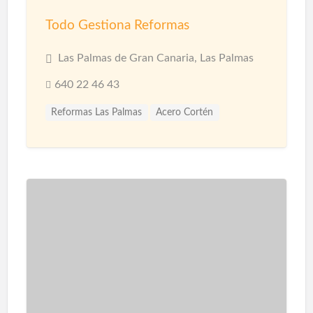
Todo Gestiona Reformas
Las Palmas de Gran Canaria, Las Palmas
640 22 46 43
Reformas Las Palmas
Acero Cortén
Acero Inoxidable
Bandejas Acero Inoxidable
Barandillas
Barnices
Carpinterias
Cerámicas
Cerramiento Acero Inoxidable
Cerramientos
Corcho Proyectado impermeabilización
Decoración de Espacios
Diseño de interiores
Encimeras
Fontanería
Fontaneros
Impermeabilización
Impermeabilizaciones
Instalaciones de Fontanería
Instalaciones de Iluminación