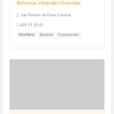
Reformas integrales Viviendas
Las Palmas de Gran Canaria
629 57 20 41
Albañilería
Barnices
Construcción
Construcción Piscinas
Escayolistas
Fachadas
Instalaciones
Instalaciones de Saneamiento
Parquet
Pavimentos
Pintores
Pintura
Pintura Decorativa
Piscinas
Pladur
Reformas
Reformas Baños
Reformas Cocinas
Reformas Comercios
Tarimas