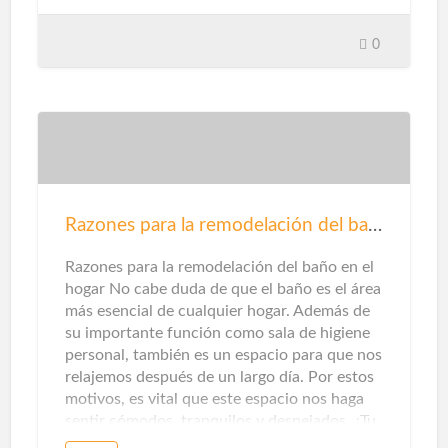
renovables, destacarán la solar y la eólica ...
Pero en unos pocos casos te detendrás a
0
pensarlo, en la categoría de gas natural
puede haber otras opciones en este sentido.
Que te explicamos ...Gas renovableEn este
caso, este tipo de gas proviene del reciclaje
de residuos domésticos y municipales,
tratamiento de aguas residuales y / o el
tratamiento de residuos de la agricultura,
ganadería e industrias
Razones para la remodelación del baño
agroalimentarias.Además de mejorar el aire
que respiramos al no emitir contaminantes
Razones para la remodelación del baño en el
locales, este origen también ayuda a pr…
hogar No cabe duda de que el baño es el área
más esencial de cualquier hogar. Además de
su importante función como sala de higiene
personal, también es un espacio para que nos
relajemos después de un largo día. Por estos
motivos, es vital que este espacio nos haga
sentir cómodos, tranquilos y despejados. ¿Tu
baño te hace sentir así? Si la respuesta es no,