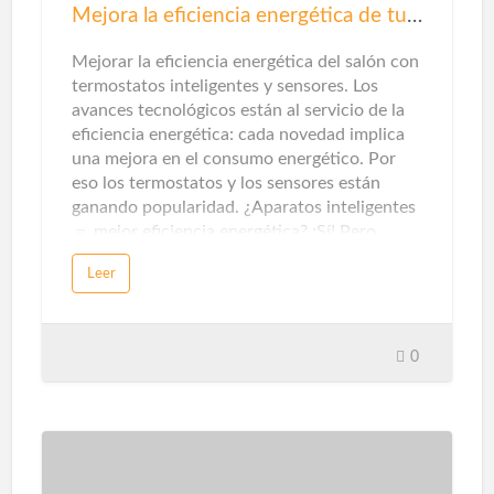
Mejora la eficiencia energética de tu salón
Mejorar la eficiencia energética del salón con
termostatos inteligentes y sensores. Los
avances tecnológicos están al servicio de la
eficiencia energética: cada novedad implica
una mejora en el consumo energético. Por
eso los termostatos y los sensores están
ganando popularidad. ¿Aparatos inteligentes
＝ mejor eficiencia energética? ¡Sí! Pero…
para que un electrodoméstico, un artefacto
Leer
eléctrico o aparato electrónico se considere
inteligente, debe tener estas características:
poder gestionarse y automatizarse desde
sistemas de control centralizados. Estos
0
mecanismos de control, a su vez, se pueden
operar a través de dispositivos como
teléfonos inteligentes, tabletas, ordenadores
o asistentes virtuales en altavoz. Esta
capacidad de gestión es lo que hace que los