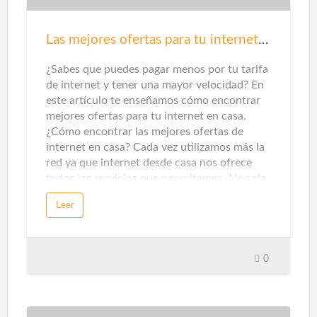
electrodomésticos, sistemas de iluminación,
climatización, seguridad y automatización de
tareas tengan un uso óptimo del gasto
Las mejores ofertas para tu internet en casa
energético.Dentro del ámbito doméstico, los
termostatos inteligentes y los se…
¿Sabes que puedes pagar menos por tu tarifa
de internet y tener una mayor velocidad? En
este artículo te enseñamos cómo encontrar
mejores ofertas para tu internet en casa.
¿Cómo encontrar las mejores ofertas de
internet en casa? Cada vez utilizamos más la
red ya que internet desde casa nos ofrece
todos los servicios que necesitamos. No solo
de entretenimiento, sino que también nos
Leer
ofrece servicios de información o formativos
para poder evolucionar en nuestra carrera
profesional. Por ello es muy importante
contar con una buena conexión a internet, y
0
si teletrabajamos y necesitamos subir
contenido a la red, es mejor que sea
simétrica, es decir, que ofrezca la misma