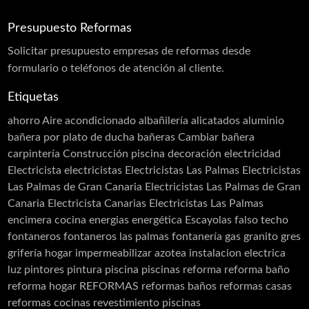
Rehabilitación de Cubiertas
Presupuesto Reformas
Rehabilitación de Edificios
Rehabilitación de Fachadas
Solicitar
presupuesto
empresas de reformas desde
Rehabilitación de Terrazas
formulario o teléfonos de atención al cliente.
Rehabilitación de Viviendas
Rejas
Etiquetas
Restauración
Revestimiento de Fachadas
ahorro
Aire acondicionado
albañilería
alicatados
aluminio
Revestimiento monocapa
Revestimientos
bañera por plato de ducha
bañeras
Cambiar bañera
Sellado de Paso de Instalaciones
carpintería
Construcción piscina
decoración
electricidad
Siembra de jardines
Solador Alicatador
Electricista
electricistas
Electricistas Las Palmas
Electricistas
Tarimas
Techos
Telas Asfálticas
Las Palmas de Gran Canaria
Electricistas Las Palmas de Gran
Canaria Electricista Canarias Electricistas Las Palmas
Trabajos Verticales
Yesistas
encimera cocina
energias
energética
Escayolas
falso techo
fontaneros
fontaneros las palmas
fontanería
gas
granito
gres
grifería
hogar
impermeabilizar azotea
instalacion electrica
luz
pintores
pintura
piscina
piscinas
reforma
reforma baño
reforma hogar
REFORMAS
reformas baños
reformas casas
reformas cocinas
revestimiento piscinas