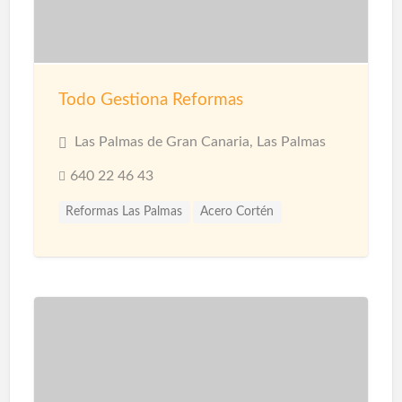
Todo Gestiona Reformas
Las Palmas de Gran Canaria, Las Palmas
640 22 46 43
Reformas Las Palmas
Acero Cortén
Acero Inoxidable
Bandejas Acero Inoxidable
Barandillas
Barnices
Carpinterias
Cerámicas
Cerramiento Acero Inoxidable
Cerramientos
Corcho Proyectado impermeabilización
Decoración de Espacios
Diseño de interiores
Encimeras
Fontanería
Fontaneros