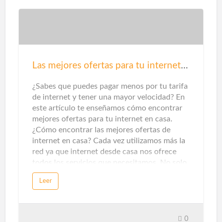
teléfonos inteligentes, tabletas, ordenadores
o asistentes virtuales en altavoz. Esta
capacidad de gestión es lo que hace que los
electrodomésticos, sistemas de iluminación,
climatización, seguridad y automatización de
tareas tengan un uso óptimo del gasto
Las mejores ofertas para tu internet en casa
energético.Dentro del ámbito doméstico, los
termostatos inteligentes y los se…
¿Sabes que puedes pagar menos por tu tarifa
de internet y tener una mayor velocidad? En
este artículo te enseñamos cómo encontrar
mejores ofertas para tu internet en casa.
¿Cómo encontrar las mejores ofertas de
internet en casa? Cada vez utilizamos más la
red ya que internet desde casa nos ofrece
todos los servicios que necesitamos. No solo
de entretenimiento, sino que también nos
Leer
ofrece servicios de información o formativos
para poder evolucionar en nuestra carrera
profesional. Por ello es muy importante
contar con una buena conexión a internet, y
0