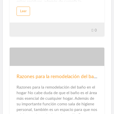
estos residuos, además de cumplir la
promesa de promover una economía circular
Leer
sin emisiones de dióxido de carbono.Sin
embargo, cuando piensas en energías
renovables, destacarán la solar y la eólica ...
Pero en unos pocos casos te detendrás a
0
pensarlo, en la categoría de gas natural
puede haber otras opciones en este sentido.
Que te explicamos ...Gas renovableEn este
caso, este tipo de gas proviene del reciclaje
de residuos domésticos y municipales,
tratamiento de aguas residuales y / o el
tratamiento de residuos de la agricultura,
ganadería e industrias
Razones para la remodelación del baño
agroalimentarias.Además de mejorar el aire
que respiramos al no emitir contaminantes
Razones para la remodelación del baño en el
locales, este origen también ayuda a pr…
hogar No cabe duda de que el baño es el área
más esencial de cualquier hogar. Además de
su importante función como sala de higiene
personal, también es un espacio para que nos