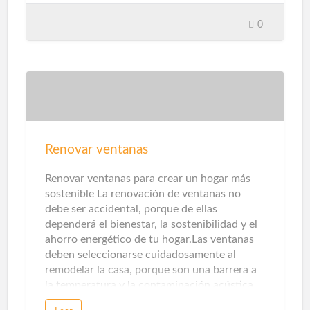
empezar poco a poco con el menor gasto.
Solo necesitas los tres dispositivos que te
0
mostraremos a continuación, y podrás
automatizar tu hogar de forma muy
económica. Por solo unos 40-50 euros, su
hogar estará seguro, mientras que el uso de
la última tecnología le proporcionará una
comodidad adicional. Sensor de apertura de
puerta La seguridad es otra parte clave aquí.
Los sensores de apertura de puertas y
Renovar ventanas
ventanas, así como los sensores de presencia
y temperatura, detectarán intrusos. Con la
Renovar ventanas para crear un hogar más
ayuda de alarmas acústicas, pue…
sostenible La renovación de ventanas no
debe ser accidental, porque de ellas
dependerá el bienestar, la sostenibilidad y el
ahorro energético de tu hogar.Las ventanas
deben seleccionarse cuidadosamente al
remodelar la casa, porque son una barrera a
la temperatura y la contaminación acústica.
Los sistemas de apertura, perfiles, ventanas y