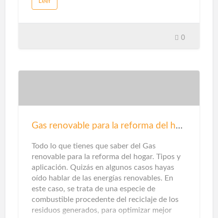
Leer
persianas afectarán directamente a nuestra
comodidad y bienestar.Hoy en día existen
diversas formas de utilizar las ventanas como
aliado decorativo. El formato XL, la silueta
0
casi invisible y la montura de diseño marcan
los cambios antes y después de la familia. Sin
embargo, además de sus efectos visuales,
también debes evaluar su desempeño
técnico. Estos son los criterios que debes
considerar. La sugerencia primordial en
cuanto a seguridad para su hogar es instalar
herrajes seguros y confiables para puertas y
Gas renovable para la reforma del hogar
ventanas. Una cerradura mal ajustada puede
hacer que se rompa fácilmente. La elecció…
Todo lo que tienes que saber del Gas
renovable para la reforma del hogar. Tipos y
aplicación. Quizás en algunos casos hayas
oído hablar de las energías renovables. En
este caso, se trata de una especie de
combustible procedente del reciclaje de los
residuos generados, para optimizar mejor