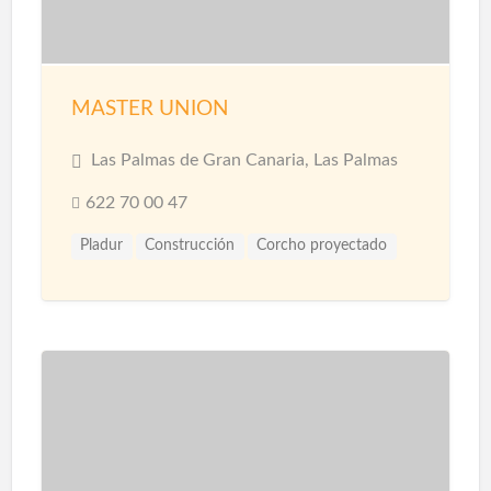
MASTER UNION
Las Palmas de Gran Canaria, Las Palmas
622 70 00 47
Pladur
Construcción
Corcho proyectado
Materiales
Microcemento
Pintores
Proyección de Mortero Ignífugo
Reformas
Revestimientos
Techos
Yesistas