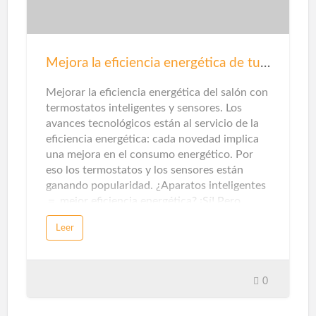
Mejora la eficiencia energética de tu salón
Mejorar la eficiencia energética del salón con
termostatos inteligentes y sensores. Los
avances tecnológicos están al servicio de la
eficiencia energética: cada novedad implica
una mejora en el consumo energético. Por
eso los termostatos y los sensores están
ganando popularidad. ¿Aparatos inteligentes
＝ mejor eficiencia energética? ¡Sí! Pero…
para que un electrodoméstico, un artefacto
Leer
eléctrico o aparato electrónico se considere
inteligente, debe tener estas características:
poder gestionarse y automatizarse desde
sistemas de control centralizados. Estos
0
mecanismos de control, a su vez, se pueden
operar a través de dispositivos como