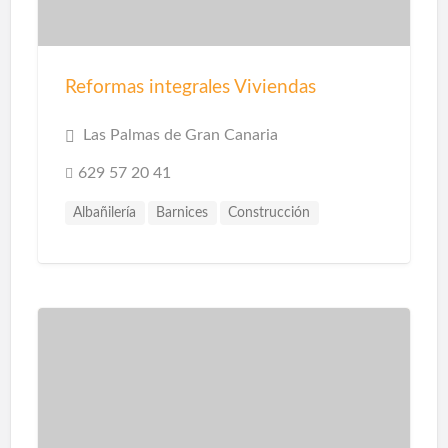
Reformas integrales Viviendas
Las Palmas de Gran Canaria
629 57 20 41
Albañilería
Barnices
Construcción
Construcción Piscinas
Escayolistas
Fachadas
Instalaciones
Instalaciones de Saneamiento
Parquet
Pavimentos
Pintores
Pintura
Pintura Decorativa
Piscinas
Pladur
Reformas
Reformas Baños
Reformas Cocinas
Reformas Comercios
Tarimas