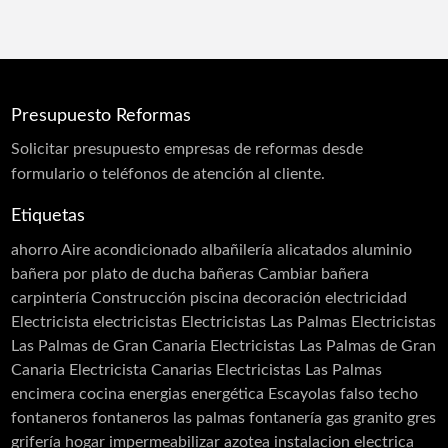
Reformas Integrales
Saunas
Spas
Reformas Integrales
Reformas Locales
Reformas Oficinas
Rehabilitación
Rehabilitación de Cubiertas
Presupuesto Reformas
Rehabilitación de Edificios
Rehabilitación de Fachadas
Solicitar
presupuesto
empresas de reformas desde
Rehabilitación de Terrazas
formulario o teléfonos de atención al cliente.
Rehabilitación de Viviendas
Rejas
Etiquetas
Restauración
Revestimiento de Fachadas
ahorro
Aire acondicionado
albañilería
alicatados
aluminio
Revestimiento monocapa
Revestimientos
bañera por plato de ducha
bañeras
Cambiar bañera
Sellado de Paso de Instalaciones
carpintería
Construcción piscina
decoración
electricidad
Siembra de jardines
Solador Alicatador
Electricista
electricistas
Electricistas Las Palmas
Electricistas
Tarimas
Techos
Telas Asfálticas
Las Palmas de Gran Canaria
Electricistas Las Palmas de Gran
Canaria Electricista Canarias Electricistas Las Palmas
Trabajos Verticales
Yesistas
encimera cocina
energias
energética
Escayolas
falso techo
fontaneros
fontaneros las palmas
fontanería
gas
granito
gres
grifería
hogar
impermeabilizar azotea
instalacion electrica