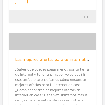
eléctrico o aparato electrónico se considere
inteligente, debe tener estas características:
poder gestionarse y automatizarse desde
sistemas de control centralizados. Estos
0
mecanismos de control, a su vez, se pueden
operar a través de dispositivos como
teléfonos inteligentes, tabletas, ordenadores
o asistentes virtuales en altavoz. Esta
capacidad de gestión es lo que hace que los
electrodomésticos, sistemas de iluminación,
climatización, seguridad y automatización de
tareas tengan un uso óptimo del gasto
Las mejores ofertas para tu internet en casa
energético.Dentro del ámbito doméstico, los
termostatos inteligentes y los se…
¿Sabes que puedes pagar menos por tu tarifa
de internet y tener una mayor velocidad? En
este artículo te enseñamos cómo encontrar
mejores ofertas para tu internet en casa.
¿Cómo encontrar las mejores ofertas de
internet en casa? Cada vez utilizamos más la
red ya que internet desde casa nos ofrece