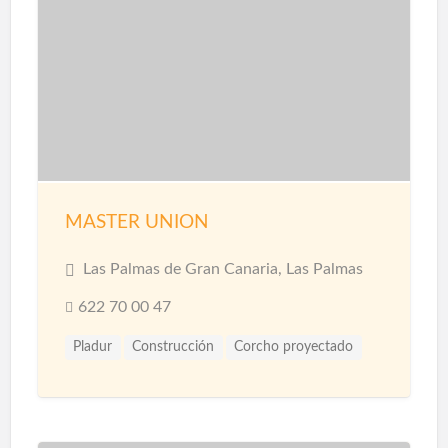
Pavimentos
Pintores
Pintura
Pintura Decorativa
Piscinas
Pladur
Reformas
Reformas Baños
Reformas Cocinas
Reformas Comercios
Tarimas
MASTER UNION
Las Palmas de Gran Canaria, Las Palmas
622 70 00 47
Pladur
Construcción
Corcho proyectado
Materiales
Microcemento
Pintores
Proyección de Mortero Ignífugo
Reformas
Revestimientos
Techos
Yesistas