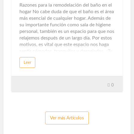
que respiramos al no emitir contaminantes
Razones para la remodelación del baño en el
locales, este origen también ayuda a pr…
hogar No cabe duda de que el baño es el área
más esencial de cualquier hogar. Además de
su importante función como sala de higiene
personal, también es un espacio para que nos
relajemos después de un largo día. Por estos
motivos, es vital que este espacio nos haga
sentir cómodos, tranquilos y despejados. ¿Tu
baño te hace sentir así? Si la respuesta es no,
Leer
es hora de renovar el baño. Aquí te damos
cinco razones para llevar a cabo la
remodelación del baño.¿Por qué remodelar el
baño?En ocasiones, no nos atrevemos a
0
remodelar el baño por pereza o falta de
dinero, y perdemos la oportunidad de crear
un espacio único que sea conveniente para
nuestra vida y se adapte a nuestras
necesidades, gustos y estilos de vida. Por eso
Ver más Artículos
debes saber que remodelar un baño tiene
diferentes beneficios: Espacio de