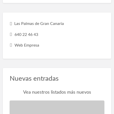
optimización:Hacer una pequeña reforma en
el baño, como sustituir la bañera por una
ducha, hará que la habitación sea más espa…
Las Palmas de Gran Canaria
640 22 46 43
Web Empresa
Nuevas entradas
Vea nuestros listados más nuevos