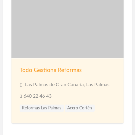
Todo Gestiona Reformas
Las Palmas de Gran Canaria, Las Palmas
640 22 46 43
Reformas Las Palmas
Acero Cortén
Acero Inoxidable
Bandejas Acero Inoxidable
Barandillas
Barnices
Carpinterias
Cerámicas
Cerramiento Acero Inoxidable