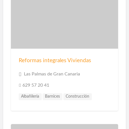
Reformas integrales Viviendas
Las Palmas de Gran Canaria
629 57 20 41
Albañilería
Barnices
Construcción
Construcción Piscinas
Escayolistas
Fachadas
Instalaciones
Instalaciones de Saneamiento
Parquet