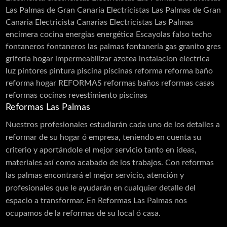
Tarimas
Techos
Telas Asfálticas
Las Palmas de Gran Canaria
Electricistas Las Palmas de Gran
Canaria Electricista Canarias Electricistas Las Palmas
Trabajos Verticales
Yesistas
encimera cocina
energias
energética
Escayolas
falso techo
fontaneros
fontaneros las palmas
fontanería
gas
granito
gres
grifería
hogar
impermeabilizar azotea
instalacion electrica
luz
pintores
pintura
piscina
piscinas
reforma
reforma baño
reforma hogar
REFORMAS
reformas baños
reformas casas
reformas cocinas
revestimiento piscinas
Reformas Las Palmas
Nuestros profesionales estudiarán cada uno de los detalles a
reformar de su hogar ó empresa, teniendo en cuenta su
criterio y aportándole el mejor servicio tanto en ideas,
materiales así como acabado de los trabajos. Con reformas
las palmas encontrará el mejor servicio, atención y
profesionales que le ayudarán en cualquier detalle del
espacio a transformar. En Reformas Las Palmas nos
ocupamos de la reformas de su local ó casa.