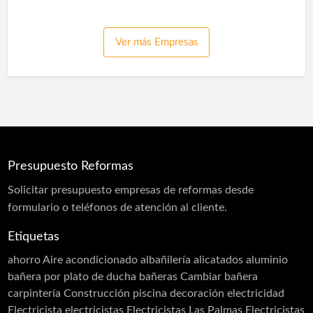
Pinturas Plásticas Interior y Exterior
Pladur
Instalaciones
Piscinas
Plantaciones
Proyección de Mortero Ignífugo
Proyección de Mortero Ignífugo
Pulidores
Ver más Empresas
Puertas
Puertas acústicas
Pulidores
Reformas
Reformas Baños
Reformas Baños
Reformas Cocinas
Reformas Cocinas
Reformas Fachadas
Reformas Comercios
Reformas Fachadas
Reformas Integrales
Saunas
Spas
Reformas Integrales
Reformas Locales
Reformas Oficinas
Rehabilitación
Rehabilitación de Cubiertas
Presupuesto Reformas
Rehabilitación de Edificios
Rehabilitación de Fachadas
Solicitar
presupuesto
empresas de reformas desde
Rehabilitación de Terrazas
formulario o teléfonos de atención al cliente.
Rehabilitación de Viviendas
Rejas
Etiquetas
Restauración
Revestimiento de Fachadas
ahorro
Aire acondicionado
albañilería
alicatados
aluminio
Revestimiento monocapa
Revestimientos
bañera por plato de ducha
bañeras
Cambiar bañera
Sellado de Paso de Instalaciones
carpintería
Construcción piscina
decoración
electricidad
Siembra de jardines
Solador Alicatador
Electricista
electricistas
Electricistas Las Palmas
Electricistas