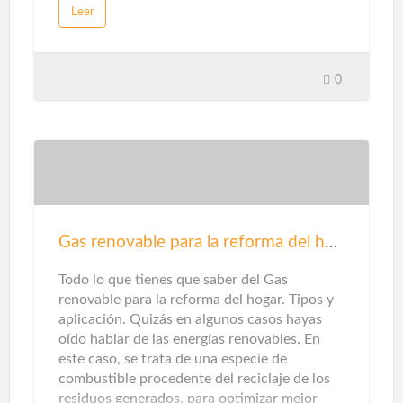
Leer
persianas afectarán directamente a nuestra
comodidad y bienestar.Hoy en día existen
diversas formas de utilizar las ventanas como
aliado decorativo. El formato XL, la silueta
0
casi invisible y la montura de diseño marcan
los cambios antes y después de la familia. Sin
embargo, además de sus efectos visuales,
también debes evaluar su desempeño
técnico. Estos son los criterios que debes
considerar. La sugerencia primordial en
cuanto a seguridad para su hogar es instalar
herrajes seguros y confiables para puertas y
Gas renovable para la reforma del hogar
ventanas. Una cerradura mal ajustada puede
hacer que se rompa fácilmente. La elecció…
Todo lo que tienes que saber del Gas
renovable para la reforma del hogar. Tipos y
aplicación. Quizás en algunos casos hayas
oído hablar de las energías renovables. En
este caso, se trata de una especie de
combustible procedente del reciclaje de los
residuos generados, para optimizar mejor