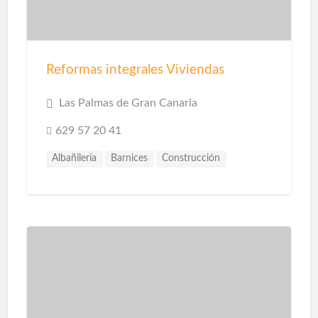
Reformas integrales Viviendas
Las Palmas de Gran Canaria
629 57 20 41
Albañilería
Barnices
Construcción
Construcción Piscinas
Escayolistas
Fachadas
Instalaciones
Instalaciones de Saneamiento
Parquet
Pavimentos
Pintores
Pintura
Pintura Decorativa
Piscinas
Pladur
Reformas
Reformas Baños
Reformas Cocinas
Reformas Comercios