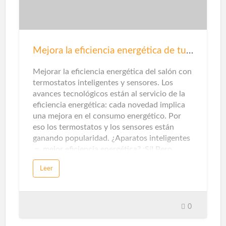
Mejora la eficiencia energética de tu salón
Mejorar la eficiencia energética del salón con
termostatos inteligentes y sensores. Los
avances tecnológicos están al servicio de la
eficiencia energética: cada novedad implica
una mejora en el consumo energético. Por
eso los termostatos y los sensores están
ganando popularidad. ¿Aparatos inteligentes
＝ mejor eficiencia energética? ¡Sí! Pero…
para que un electrodoméstico, un artefacto
Leer
eléctrico o aparato electrónico se considere
inteligente, debe tener estas características:
poder gestionarse y automatizarse desde
sistemas de control centralizados. Estos
0
mecanismos de control, a su vez, se pueden