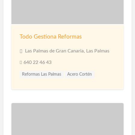
Todo Gestiona Reformas
Las Palmas de Gran Canaria, Las Palmas
640 22 46 43
Reformas Las Palmas
Acero Cortén
Acero Inoxidable
Bandejas Acero Inoxidable
Barandillas
Barnices
Carpinterias
Cerámicas
Cerramiento Acero Inoxidable
Cerramientos
Corcho Proyectado impermeabilización
Decoración de Espacios
Diseño de interiores
Encimeras
Fontanería
Fontaneros