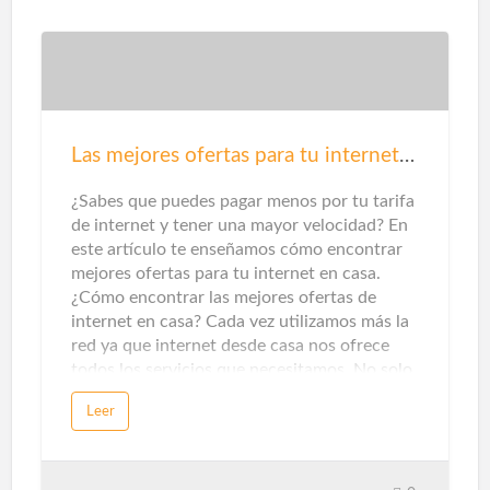
operar a través de dispositivos como
teléfonos inteligentes, tabletas, ordenadores
o asistentes virtuales en altavoz. Esta
capacidad de gestión es lo que hace que los
electrodomésticos, sistemas de iluminación,
climatización, seguridad y automatización de
tareas tengan un uso óptimo del gasto
Las mejores ofertas para tu internet en casa
energético.Dentro del ámbito doméstico, los
termostatos inteligentes y los se…
¿Sabes que puedes pagar menos por tu tarifa
de internet y tener una mayor velocidad? En
este artículo te enseñamos cómo encontrar
mejores ofertas para tu internet en casa.
¿Cómo encontrar las mejores ofertas de
internet en casa? Cada vez utilizamos más la
red ya que internet desde casa nos ofrece
todos los servicios que necesitamos. No solo
de entretenimiento, sino que también nos
Leer
ofrece servicios de información o formativos
para poder evolucionar en nuestra carrera
profesional. Por ello es muy importante