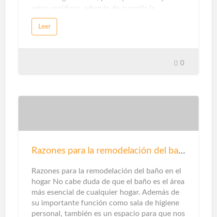
estos residuos, además de cumplir la
promesa de promover una economía circular
Leer
sin emisiones de dióxido de carbono.Sin
embargo, cuando piensas en energías
renovables, destacarán la solar y la eólica ...
Pero en unos pocos casos te detendrás a
0
pensarlo, en la categoría de gas natural
puede haber otras opciones en este sentido.
Que te explicamos ...Gas renovableEn este
caso, este tipo de gas proviene del reciclaje
de residuos domésticos y municipales,
tratamiento de aguas residuales y / o el
tratamiento de residuos de la agricultura,
ganadería e industrias
Razones para la remodelación del baño
agroalimentarias.Además de mejorar el aire
que respiramos al no emitir contaminantes
Razones para la remodelación del baño en el
locales, este origen también ayuda a pr…
hogar No cabe duda de que el baño es el área
más esencial de cualquier hogar. Además de
su importante función como sala de higiene
personal, también es un espacio para que nos