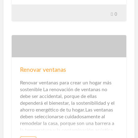
empezar poco a poco con el menor gasto.
Solo necesitas los tres dispositivos que te
0
mostraremos a continuación, y podrás
automatizar tu hogar de forma muy
económica. Por solo unos 40-50 euros, su
hogar estará seguro, mientras que el uso de
la última tecnología le proporcionará una
comodidad adicional. Sensor de apertura de
puerta La seguridad es otra parte clave aquí.
Los sensores de apertura de puertas y
Renovar ventanas
ventanas, así como los sensores de presencia
y temperatura, detectarán intrusos. Con la
Renovar ventanas para crear un hogar más
ayuda de alarmas acústicas, pue…
sostenible La renovación de ventanas no
debe ser accidental, porque de ellas
dependerá el bienestar, la sostenibilidad y el
ahorro energético de tu hogar.Las ventanas
deben seleccionarse cuidadosamente al
remodelar la casa, porque son una barrera a
la temperatura y la contaminación acústica.
Los sistemas de apertura, perfiles, ventanas y