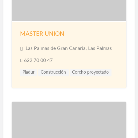
Tarimas
MASTER UNION
Las Palmas de Gran Canaria, Las Palmas
622 70 00 47
Pladur
Construcción
Corcho proyectado
Materiales
Microcemento
Pintores
Proyección de Mortero Ignífugo
Reformas
Revestimientos
Techos
Yesistas