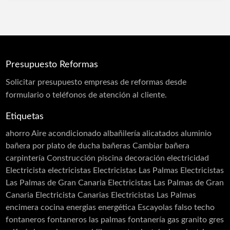
Reformas Comercios
Reformas Fachadas
Reformas Integrales
Saunas
Spas
Reformas Integrales
Reformas Locales
Reformas Oficinas
Rehabilitación
Rehabilitación de Cubiertas
Presupuesto Reformas
Rehabilitación de Edificios
Rehabilitación de Fachadas
Solicitar
presupuesto
empresas de reformas desde
Rehabilitación de Terrazas
formulario o teléfonos de atención al cliente.
Rehabilitación de Viviendas
Rejas
Etiquetas
Restauración
Revestimiento de Fachadas
ahorro
Aire acondicionado
albañilería
alicatados
aluminio
Revestimiento monocapa
Revestimientos
bañera por plato de ducha
bañeras
Cambiar bañera
Sellado de Paso de Instalaciones
carpintería
Construcción piscina
decoración
electricidad
Siembra de jardines
Solador Alicatador
Electricista
electricistas
Electricistas Las Palmas
Electricistas
Tarimas
Techos
Telas Asfálticas
Las Palmas de Gran Canaria
Electricistas Las Palmas de Gran
Canaria Electricista Canarias Electricistas Las Palmas
Trabajos Verticales
Yesistas
encimera cocina
energias
energética
Escayolas
falso techo
fontaneros
fontaneros las palmas
fontanería
gas
granito
gres