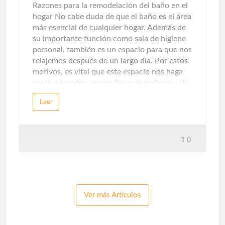
que respiramos al no emitir contaminantes
Razones para la remodelación del baño en el
locales, este origen también ayuda a pr…
hogar No cabe duda de que el baño es el área
más esencial de cualquier hogar. Además de
su importante función como sala de higiene
personal, también es un espacio para que nos
relajemos después de un largo día. Por estos
motivos, es vital que este espacio nos haga
sentir cómodos, tranquilos y despejados. ¿Tu
baño te hace sentir así? Si la respuesta es no,
Leer
es hora de renovar el baño. Aquí te damos
cinco razones para llevar a cabo la
remodelación del baño.¿Por qué remodelar el
baño?En ocasiones, no nos atrevemos a
0
remodelar el baño por pereza o falta de
dinero, y perdemos la oportunidad de crear
un espacio único que sea conveniente para
nuestra vida y se adapte a nuestras
necesidades, gustos y estilos de vida. Por eso
Ver más Artículos
debes saber que remodelar un baño tiene
diferentes beneficios: Espacio de