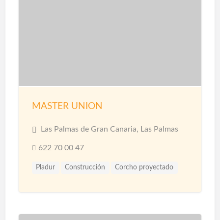
Pintura Decorativa
Piscinas
Pladur
Reformas
Reformas Baños
Reformas Cocinas
Reformas Comercios
Tarimas
MASTER UNION
Las Palmas de Gran Canaria, Las Palmas
622 70 00 47
Pladur
Construcción
Corcho proyectado
Materiales
Microcemento
Pintores
Proyección de Mortero Ignífugo
Reformas
Revestimientos
Techos
Yesistas