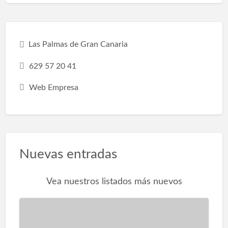
optimización:Hacer una pequeña reforma en
el baño, como sustituir la bañera por una
ducha, hará que la habitación sea más espa…
Las Palmas de Gran Canaria
629 57 20 41
Web Empresa
Nuevas entradas
Vea nuestros listados más nuevos