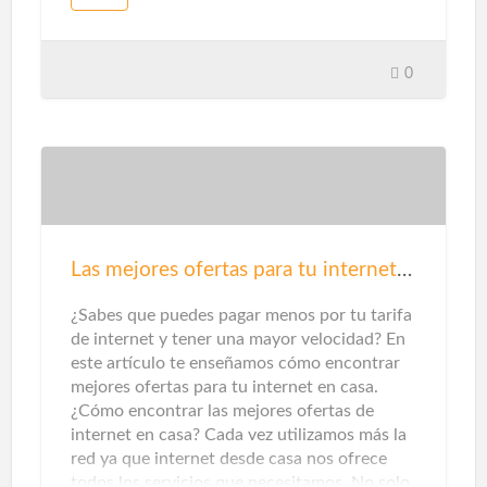
inteligente, debe tener estas características:
poder gestionarse y automatizarse desde
sistemas de control centralizados. Estos
0
mecanismos de control, a su vez, se pueden
operar a través de dispositivos como
teléfonos inteligentes, tabletas, ordenadores
o asistentes virtuales en altavoz. Esta
capacidad de gestión es lo que hace que los
electrodomésticos, sistemas de iluminación,
climatización, seguridad y automatización de
tareas tengan un uso óptimo del gasto
Las mejores ofertas para tu internet en casa
energético.Dentro del ámbito doméstico, los
termostatos inteligentes y los se…
¿Sabes que puedes pagar menos por tu tarifa
de internet y tener una mayor velocidad? En
este artículo te enseñamos cómo encontrar
mejores ofertas para tu internet en casa.
¿Cómo encontrar las mejores ofertas de
internet en casa? Cada vez utilizamos más la
red ya que internet desde casa nos ofrece
todos los servicios que necesitamos. No solo