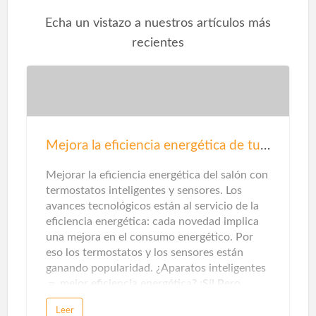
Echa un vistazo a nuestros artículos más
recientes
Mejora la eficiencia energética de tu salón
Mejorar la eficiencia energética del salón con
termostatos inteligentes y sensores. Los
avances tecnológicos están al servicio de la
eficiencia energética: cada novedad implica
una mejora en el consumo energético. Por
eso los termostatos y los sensores están
ganando popularidad. ¿Aparatos inteligentes
＝ mejor eficiencia energética? ¡Sí! Pero…
para que un electrodoméstico, un artefacto
Leer
eléctrico o aparato electrónico se considere