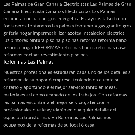
Tarimas
Techos
Telas Asfálticas
Las Palmas de Gran Canaria
Electricistas Las Palmas de Gran
Canaria Electricista Canarias Electricistas Las Palmas
Trabajos Verticales
Yesistas
encimera cocina
energias
energética
Escayolas
falso techo
fontaneros
fontaneros las palmas
fontanería
gas
granito
gres
grifería
hogar
impermeabilizar azotea
instalacion electrica
luz
pintores
pintura
piscina
piscinas
reforma
reforma baño
reforma hogar
REFORMAS
reformas baños
reformas casas
reformas cocinas
revestimiento piscinas
Reformas Las Palmas
Nuestros profesionales estudiarán cada uno de los detalles a
reformar de su hogar ó empresa, teniendo en cuenta su
criterio y aportándole el mejor servicio tanto en ideas,
materiales así como acabado de los trabajos. Con reformas
las palmas encontrará el mejor servicio, atención y
profesionales que le ayudarán en cualquier detalle del
espacio a transformar. En Reformas Las Palmas nos
ocupamos de la reformas de su local ó casa.