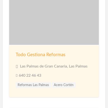
Todo Gestiona Reformas
Las Palmas de Gran Canaria, Las Palmas
640 22 46 43
Reformas Las Palmas
Acero Cortén
Acero Inoxidable
Bandejas Acero Inoxidable
Barandillas
Barnices
Carpinterias
Cerámicas
Cerramiento Acero Inoxidable