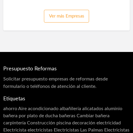
Pinturas Plásticas Interior y Exterior
Pladur
Instalaciones
Piscinas
Plantaciones
Proyección de Mortero Ignífugo
Proyección de Mortero Ignífugo
Pulidores
Ver más Empresas
Puertas
Puertas acústicas
Pulidores
Reformas
Reformas Baños
Reformas Baños
Reformas Cocinas
Reformas Cocinas
Reformas Fachadas
Reformas Comercios
Reformas Fachadas
Reformas Integrales
Saunas
Spas
Reformas Integrales
Reformas Locales
Reformas Oficinas
Rehabilitación
Rehabilitación de Cubiertas
Presupuesto Reformas
Rehabilitación de Edificios
Rehabilitación de Fachadas
Solicitar
presupuesto
empresas de reformas desde
Rehabilitación de Terrazas
formulario o teléfonos de atención al cliente.
Rehabilitación de Viviendas
Rejas
Etiquetas
Restauración
Revestimiento de Fachadas
ahorro
Aire acondicionado
albañilería
alicatados
aluminio
Revestimiento monocapa
Revestimientos
bañera por plato de ducha
bañeras
Cambiar bañera
Sellado de Paso de Instalaciones
carpintería
Construcción piscina
decoración
electricidad
Siembra de jardines
Solador Alicatador
Electricista
electricistas
Electricistas Las Palmas
Electricistas