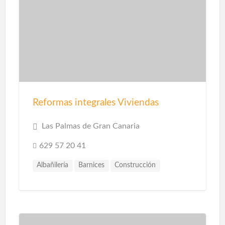
Reformas integrales Viviendas
Las Palmas de Gran Canaria
629 57 20 41
Albañilería
Barnices
Construcción
Construcción Piscinas
Escayolistas
Fachadas
Instalaciones
Instalaciones de Saneamiento
Parquet
Pavimentos
Pintores
Pintura